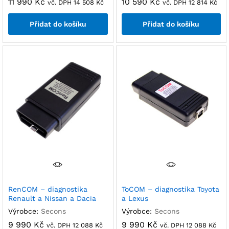
11 990
Kč
10 590
Kč
vč. DPH
14 508
Kč
vč. DPH
12 814
Kč
Přidat do košíku
Přidat do košíku
RenCOM – diagnostika
ToCOM – diagnostika Toyota
Renault a Nissan a Dacia
a Lexus
Výrobce:
Secons
Výrobce:
Secons
9 990
Kč
9 990
Kč
vč. DPH
12 088
Kč
vč. DPH
12 088
Kč