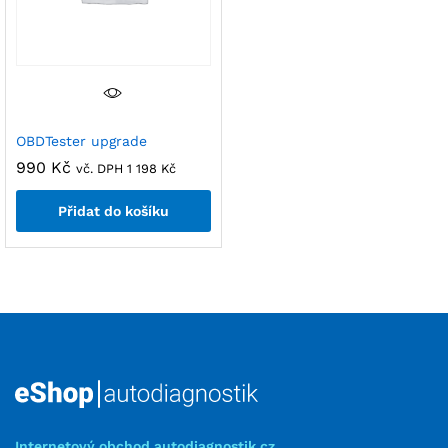
OBDTester upgrade
990
Kč
vč. DPH
1 198
Kč
Přidat do košíku
Internetový obchod autodiagnostik.cz