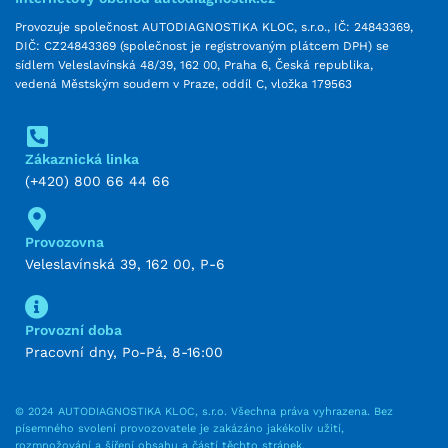
Provozuje společnost AUTODIAGNOSTIKA KLOC, s.r.o., IČ: 24843369,
DIČ: CZ24843369 (společnost je registrovaným plátcem DPH) se
sídlem Veleslavínská 48/39, 162 00, Praha 6, Česká republika,
vedená Městským soudem v Praze, oddíl C, vložka 179563
Zákaznická linka
(+420) 800 66 44 66
Provozovna
Veleslavínská 39, 162 00, P-6
Provozní doba
Pracovní dny, Po-Pá, 8-16:00
© 2024 AUTODIAGNOSTIKA KLOC, s.r.o. Všechna práva vyhrazena. Bez
písemného svolení provozovatele je zakázáno jakékoliv užití,
rozmnožování a šíření obsahu a částí těchto stránek.