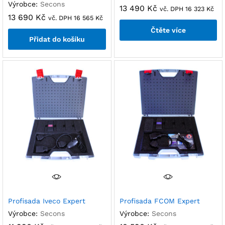
Výrobce:
Secons
13 490
Kč
vč. DPH
16 323
Kč
13 690
Kč
vč. DPH
16 565
Kč
Čtěte více
Přidat do košíku
Profisada Iveco Expert
Profisada FCOM Expert
Výrobce:
Secons
Výrobce:
Secons