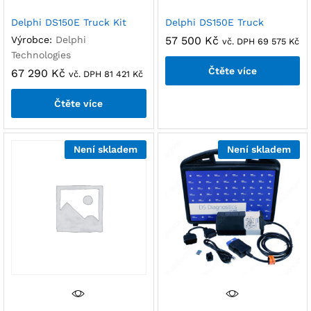
Delphi DS150E Truck Kit
Delphi DS150E Truck
Výrobce:
Delphi
57 500
Kč
vč. DPH
69 575
Kč
Technologies
Čtěte více
67 290
Kč
vč. DPH
81 421
Kč
Čtěte více
Není skladem
Není skladem