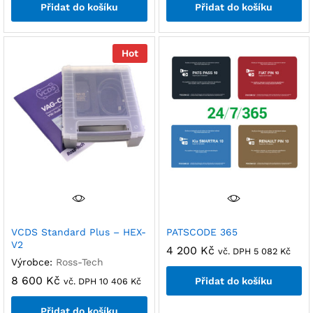
Přidat do košíku
Přidat do košíku
Hot
VCDS Standard Plus – HEX-
PATSCODE 365
V2
4 200
Kč
vč. DPH
5 082
Kč
Výrobce:
Ross-Tech
8 600
Kč
Přidat do košíku
vč. DPH
10 406
Kč
Přidat do košíku