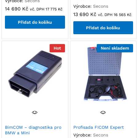
Výrobce:
Secons
Výrobce:
Secons
14 690
Kč
vč. DPH
17 775
Kč
13 690
Kč
vč. DPH
16 565
Kč
Přidat do košíku
Přidat do košíku
Hot
Není skladem
BimCOM – diagnostika pro
Profisada FICOM Expert
BMW a Mini
Výrobce:
Secons