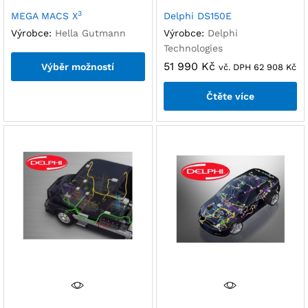
3
MEGA MACS X
Delphi DS150E
Výrobce:
Hella Gutmann
Výrobce:
Delphi
Technologies
51 990
Kč
Výběr možností
vč. DPH
62 908
Kč
Čtěte více