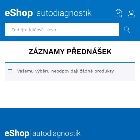
0
HLEDAT
ZÁZNAMY PŘEDNÁŠEK
Vašemu výběru neodpovídají žádné produkty.