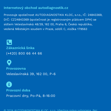
Internetový obchod autodiagnostik.cz
Provozuje společnost AUTODIAGNOSTIKA KLOC, s.r.o., IČ: 24843369,
DIČ: CZ24843369 (společnost je registrovaným plátcem DPH) se
sídlem Veleslavínská 48/39, 162 00, Praha 6, Česká republika,
vedená Městským soudem v Praze, oddíl C, vložka 179563
Zákaznická linka
(+420) 800 66 44 66
Provozovna
Veleslavínská 39, 162 00, P-6
Provozní doba
Pracovní dny, Po-Pá, 8-16:00
© 2024 AUTODIAGNOSTIKA KLOC, s.r.o. Všechna práva vyhrazena. Bez