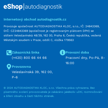
Internetový obchod autodiagnostik.cz
Provozuje společnost AUTODIAGNOSTIKA KLOC, s.r.o., IČ: 24843369,
DIČ: CZ24843369 (společnost je registrovaným plátcem DPH) se
sídlem Veleslavínská 48/39, 162 00, Praha 6, Česká republika, vedená
Městským soudem v Praze, oddíl C, vložka 179563
Zákaznická linka
Provozní doba
(+420) 800 66 44 66
Pracovní dny, Po-Pá, 8-
16:00
Provozovna
Veleslavínská 39, 162 00,
P-6
© 2024 AUTODIAGNOSTIKA KLOC, s.r.o. Všechna práva vyhrazena. Bez
písemného svolení provozovatele je zakázáno jakékoliv užití, rozmnožování
a šíření obsahu a částí těchto stránek.