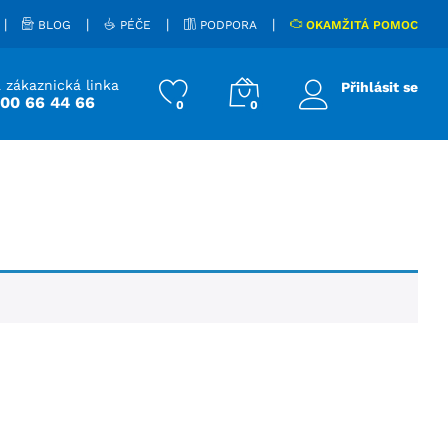
|
|
|
|
BLOG
PÉČE
PODPORA
OKAMŽITÁ POMOC
 zákaznická linka
Přihlásit se
800 66 44 66
0
0