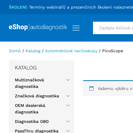
ŠKOLENÍ:
Termíny webinářů a prezenčních školení naleznet
Vše
Domů
/
Katalog
/
Automobilové osciloskopy
/
PicoScope
KATALOG
Multiznačková
diagnostika
Vašemu výběru ne
Značková diagnostika
OEM dealerská
diagnostika
Diagnostika OBD
PassThru diagnostika