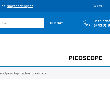
e na
diagacademy.cz
ESHOP
Bezplatná
HLEDAT
(+420) 
PICOSCOPE
odpovídají žádné produkty.