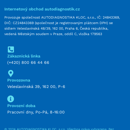
Internetový obchod autodiagnostik.cz
Provozuje společnost AUTODIAGNOSTIKA KLOC, s.r.o., IČ: 24843369,
DIČ: CZ24843369 (společnost je registrovaným plátcem DPH) se
sídlem Veleslavínská 48/39, 162 00, Praha 6, Česká republika,
vedená Městským soudem v Praze, oddíl C, vložka 179563
Zákaznická linka
(+420) 800 66 44 66
Provozovna
Veleslavínská 39, 162 00, P-6
Provozní doba
Pracovní dny, Po-Pá, 8-16:00
© 2024 AUTODIAGNOSTIKA KLOC, s.r.o. Všechna práva vyhrazena. Bez