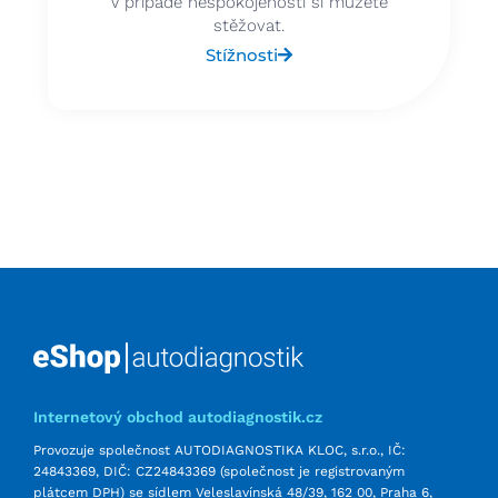
V případě nespokojenosti si můžete
stěžovat.
Stížnosti
Internetový obchod autodiagnostik.cz
Provozuje společnost AUTODIAGNOSTIKA KLOC, s.r.o., IČ:
24843369, DIČ: CZ24843369 (společnost je registrovaným
plátcem DPH) se sídlem Veleslavínská 48/39, 162 00, Praha 6,