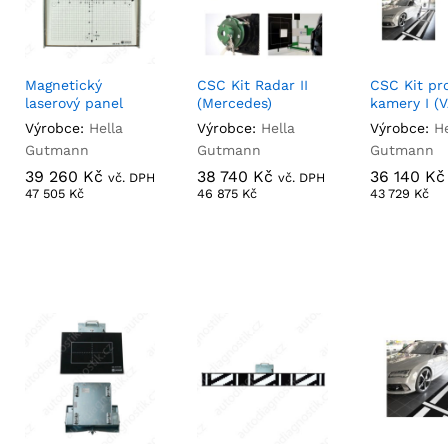
Magnetický
CSC Kit Radar II
CSC Kit pr
laserový panel
(Mercedes)
kamery I (
Výrobce:
Hella
Výrobce:
Hella
Výrobce:
He
Gutmann
Gutmann
Gutmann
39 260
39 260
Kč
Kč
38 740
38 740
Kč
Kč
36 140
36 140
Kč
Kč
vč. DPH
vč. DPH
47 505
47 505
Kč
Kč
46 875
46 875
Kč
Kč
43 729
43 729
Kč
Kč