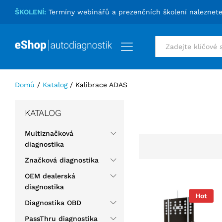
ŠKOLENÍ:
Termíny webinářů a prezenčních školení naleznet
Vše
Domů
/
Katalog
/
Kalibrace ADAS
KATALOG
Multiznačková
diagnostika
Značková diagnostika
OEM dealerská
diagnostika
Hot
Diagnostika OBD
PassThru diagnostika