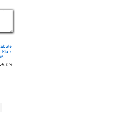
tabule
 Kia /
05
vč. DPH