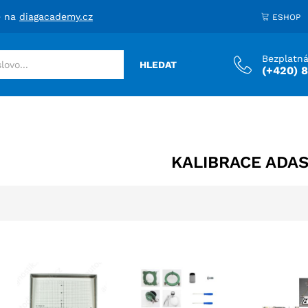
e na
diagacademy.cz
ESHOP
Bezplatná
HLEDAT
(+420) 
KALIBRACE ADA