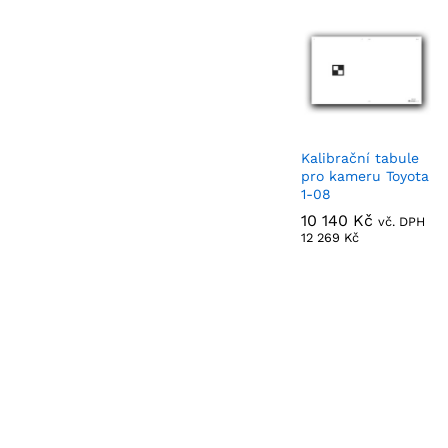
Kalibrační tabule
pro kameru Toyota
1-08
10 140
10 140
Kč
Kč
vč. DPH
12 269
12 269
Kč
Kč