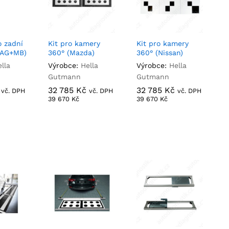
o zadní
Kit pro kamery
Kit pro kamery
VAG+MB)
360° (Mazda)
360° (Nissan)
lla
Výrobce:
Hella
Výrobce:
Hella
Gutmann
Gutmann
32 785
32 785
Kč
Kč
32 785
32 785
Kč
Kč
vč. DPH
vč. DPH
vč. DPH
39 670
39 670
Kč
Kč
39 670
39 670
Kč
Kč