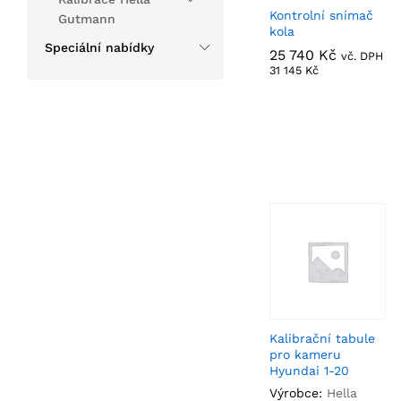
Kontrolní snímač
Gutmann
kola
Speciální nabídky
25 740
25 740
Kč
Kč
vč. DPH
31 145
31 145
Kč
Kč
Kalibrační tabule
pro kameru
Hyundai 1-20
Výrobce:
Hella