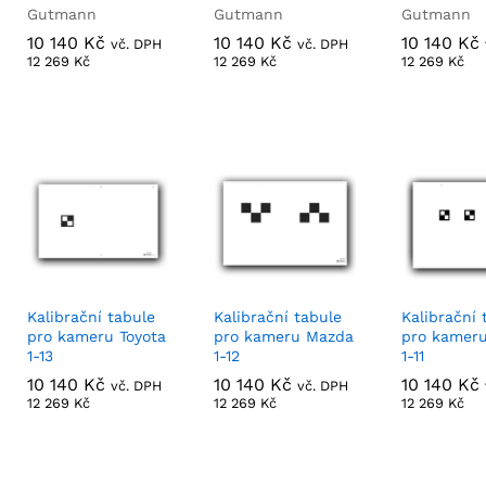
Gutmann
Gutmann
Gutmann
10 140
10 140
Kč
Kč
10 140
10 140
Kč
Kč
10 140
10 140
Kč
Kč
vč. DPH
vč. DPH
12 269
12 269
Kč
Kč
12 269
12 269
Kč
Kč
12 269
12 269
Kč
Kč
Kalibrační tabule
Kalibrační tabule
Kalibrační 
pro kameru Toyota
pro kameru Mazda
pro kameru
1-13
1-12
1-11
10 140
10 140
Kč
Kč
10 140
10 140
Kč
Kč
10 140
10 140
Kč
Kč
vč. DPH
vč. DPH
12 269
12 269
Kč
Kč
12 269
12 269
Kč
Kč
12 269
12 269
Kč
Kč