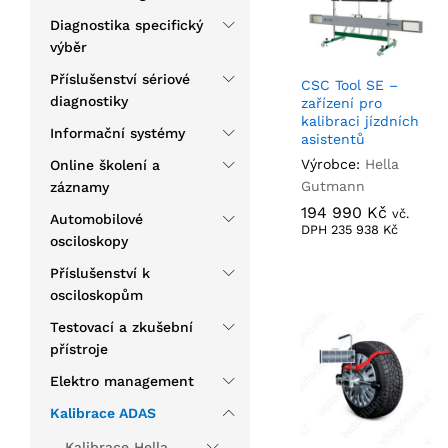
Diagnostika specifický
výběr
Příslušenství sériové
CSC Tool SE –
diagnostiky
zařízení pro
kalibraci jízdních
Informační systémy
asistentů
Výrobce:
Hella
Online školení a
Gutmann
záznamy
194 990
194 990
Kč
Kč
vč.
Automobilové
DPH
235 938
235 938
Kč
Kč
osciloskopy
Příslušenství k
osciloskopům
Testovací a zkušební
přístroje
Elektro management
Kalibrace ADAS
Kalibrace Hella