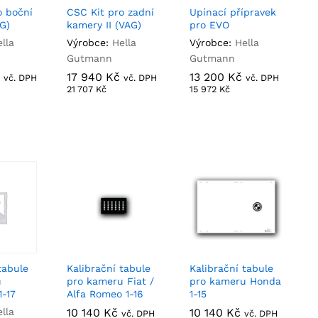
o boční
CSC Kit pro zadní
Upínací přípravek
G)
kamery II (VAG)
pro EVO
lla
Výrobce:
Hella
Výrobce:
Hella
Gutmann
Gutmann
17 940
17 940
Kč
Kč
13 200
13 200
Kč
Kč
vč. DPH
vč. DPH
vč. DPH
21 707
21 707
Kč
Kč
15 972
15 972
Kč
Kč
tabule
Kalibrační tabule
Kalibrační tabule
u
pro kameru Fiat /
pro kameru Honda
1-17
Alfa Romeo 1-16
1-15
lla
10 140
10 140
Kč
Kč
10 140
10 140
Kč
Kč
vč. DPH
vč. DPH