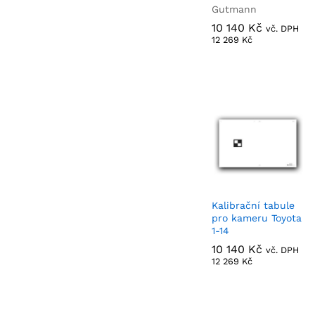
Gutmann
10 140
10 140
Kč
Kč
vč. DPH
12 269
12 269
Kč
Kč
Kalibrační tabule
pro kameru Toyota
1-14
10 140
10 140
Kč
Kč
vč. DPH
12 269
12 269
Kč
Kč