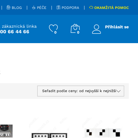
|
|
|
|
BLOG
PÉČE
PODPORA
OKAMŽITÁ POMOC
 zákaznická linka
Přihlásit se
800 66 44 66
0
0
S
Seřadit podle ceny: od nejvyšší k nejnižší