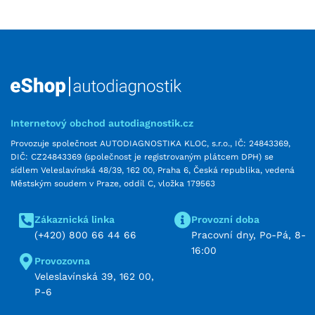
Internetový obchod autodiagnostik.cz
Provozuje společnost AUTODIAGNOSTIKA KLOC, s.r.o., IČ: 24843369,
DIČ: CZ24843369 (společnost je registrovaným plátcem DPH) se
sídlem Veleslavínská 48/39, 162 00, Praha 6, Česká republika, vedená
Městským soudem v Praze, oddíl C, vložka 179563
Zákaznická linka
Provozní doba
(+420) 800 66 44 66
Pracovní dny, Po-Pá, 8-
16:00
Provozovna
Veleslavínská 39, 162 00,
P-6