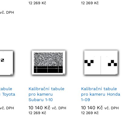
12 269
12 269
Kč
Kč
12 269
12 269
Kč
Kč
vč. DPH
tabule
Kalibrační tabule
Kalibrační tabule
 Toyota
pro kameru
pro kameru Honda
Subaru 1-10
1-09
10 140
10 140
Kč
Kč
10 140
10 140
Kč
Kč
vč. DPH
vč. DPH
vč. DPH
12 269
12 269
Kč
Kč
12 269
12 269
Kč
Kč