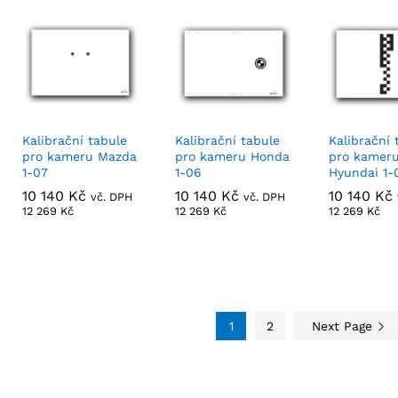
Kalibrační tabule
Kalibrační tabule
Kalibrační 
pro kameru Mazda
pro kameru Honda
pro kameru
1-07
1-06
Hyundai 1-
10 140
10 140
Kč
Kč
10 140
10 140
Kč
Kč
10 140
10 140
Kč
Kč
vč. DPH
vč. DPH
12 269
12 269
Kč
Kč
12 269
12 269
Kč
Kč
12 269
12 269
Kč
Kč
1
2
Next Page