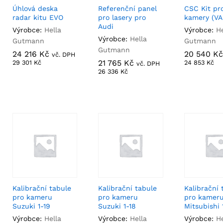
Úhlová deska
Referenční panel
CSC Kit pr
radar kitu EVO
pro lasery pro
kamery (VA
Audi
Výrobce:
Hella
Výrobce:
He
Výrobce:
Hella
Gutmann
Gutmann
Gutmann
24 216
24 216
Kč
Kč
20 540
20 540
Kč
Kč
vč. DPH
21 765
21 765
Kč
Kč
29 301
29 301
Kč
Kč
24 853
24 853
Kč
Kč
vč. DPH
26 336
26 336
Kč
Kč
Kalibrační tabule
Kalibrační tabule
Kalibrační 
pro kameru
pro kameru
pro kamer
Suzuki 1-19
Suzuki 1-18
Mitsubishi 
Výrobce:
Hella
Výrobce:
Hella
Výrobce:
He