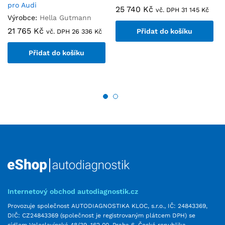
pro Audi
25 740
Kč
vč. DPH
31 145
Kč
Výrobce:
Hella Gutmann
21 765
Kč
Přidat do košíku
vč. DPH
26 336
Kč
Přidat do košíku
Internetový obchod autodiagnostik.cz
Provozuje společnost AUTODIAGNOSTIKA KLOC, s.r.o., IČ: 24843369,
DIČ: CZ24843369 (společnost je registrovaným plátcem DPH) se