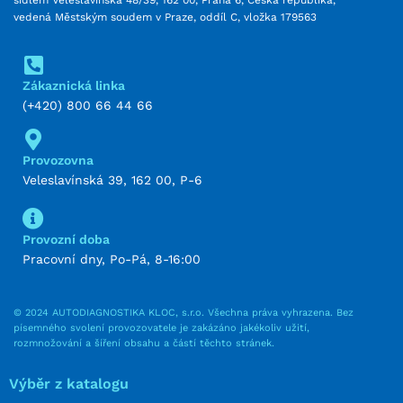
sídlem Veleslavínská 48/39, 162 00, Praha 6, Česká republika,
vedená Městským soudem v Praze, oddíl C, vložka 179563
Zákaznická linka
(+420) 800 66 44 66
Provozovna
Veleslavínská 39, 162 00, P-6
Provozní doba
Pracovní dny, Po-Pá, 8-16:00
© 2024 AUTODIAGNOSTIKA KLOC, s.r.o. Všechna práva vyhrazena. Bez
písemného svolení provozovatele je zakázáno jakékoliv užití,
rozmnožování a šíření obsahu a částí těchto stránek.
Výběr z katalogu