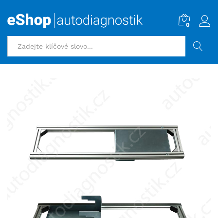
0
HLEDAT