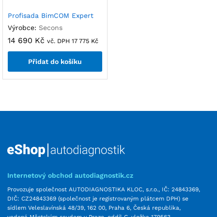
Profisada BimCOM Expert
Výrobce:
Secons
14 690
Kč
vč. DPH
17 775
Kč
Přidat do košíku
Internetový obchod autodiagnostik.cz
Provozuje společnost AUTODIAGNOSTIKA KLOC, s.r.o., IČ: 24843369,
DIČ: CZ24843369 (společnost je registrovaným plátcem DPH) se
sídlem Veleslavínská 48/39, 162 00, Praha 6, Česká republika,
vedená Městským soudem v Praze, oddíl C, vložka 179563