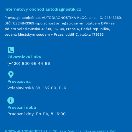
Internetový obchod autodiagnostik.cz
Provozuje společnost AUTODIAGNOSTIKA KLOC, s.r.o., IČ: 24843369,
DIČ: CZ24843369 (společnost je registrovaným plátcem DPH) se
sídlem Veleslavínská 48/39, 162 00, Praha 6, Česká republika,
vedená Městským soudem v Praze, oddíl C, vložka 179563
Zákaznická linka
(+420) 800 66 44 66
Provozovna
Veleslavínská 39, 162 00, P-6
Provozní doba
Pracovní dny, Po-Pá, 8-16:00
© 2024 AUTODIAGNOSTIKA KLOC, s.r.o. Všechna práva vyhrazena. Bez