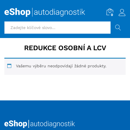
0
HLEDAT
REDUKCE OSOBNÍ A LCV
Vašemu výběru neodpovídají žádné produkty.