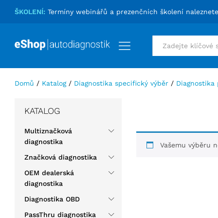
ŠKOLENÍ:
Termíny webinářů a prezenčních školení naleznet
Vše
Domů
/
Katalog
/
Diagnostika specifický výběr
/
Diagnostika
KATALOG
Multiznačková
diagnostika
Vašemu výběru ne
Značková diagnostika
OEM dealerská
diagnostika
Diagnostika OBD
PassThru diagnostika