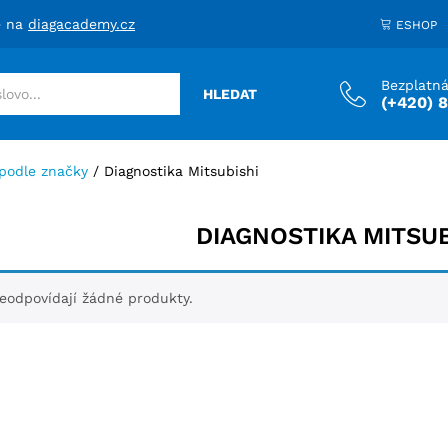
e na
diagacademy.cz
ESHOP
Bezplatná
HLEDAT
(+420) 
 podle značky
/
Diagnostika Mitsubishi
DIAGNOSTIKA MITSUB
odpovídají žádné produkty.