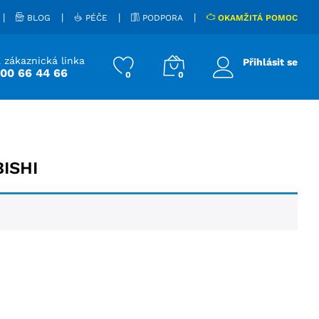
|
|
|
|
BLOG
PÉČE
PODPORA
OKAMŽITÁ POMOC
 zákaznická linka
Přihlásit se
800 66 44 66
0
0
ISHI