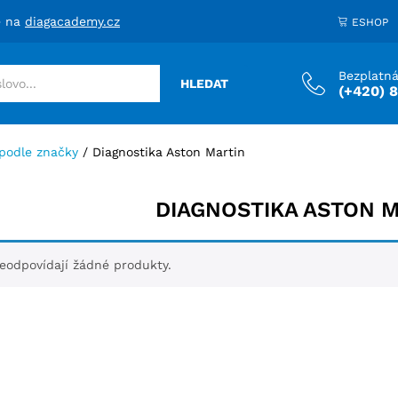
e na
diagacademy.cz
ESHOP
Bezplatná
HLEDAT
(+420) 
 podle značky
/
Diagnostika Aston Martin
DIAGNOSTIKA ASTON 
odpovídají žádné produkty.