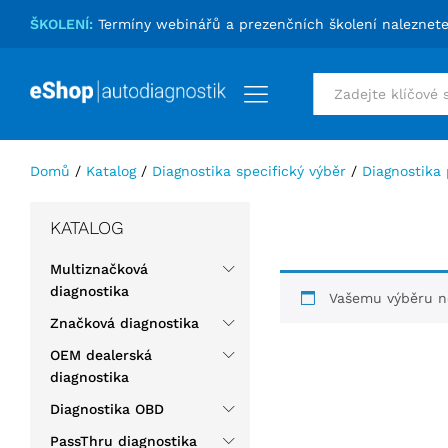
ŠKOLENÍ:
Termíny webinářů a prezenčních školení naleznet
Vše
Domů
/
Katalog
/
Diagnostika specifický výběr
/
Diagnostika
KATALOG
Multiznačková
diagnostika
Vašemu výběru ne
Značková diagnostika
OEM dealerská
diagnostika
Diagnostika OBD
PassThru diagnostika