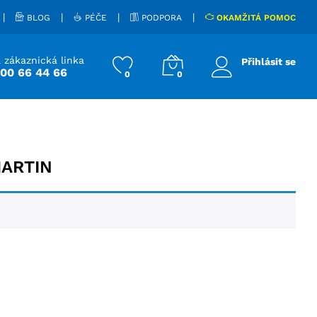
|
|
|
|
BLOG
PÉČE
PODPORA
OKAMŽITÁ POMOC
 zákaznická linka
Přihlásit se
800 66 44 66
0
0
MARTIN