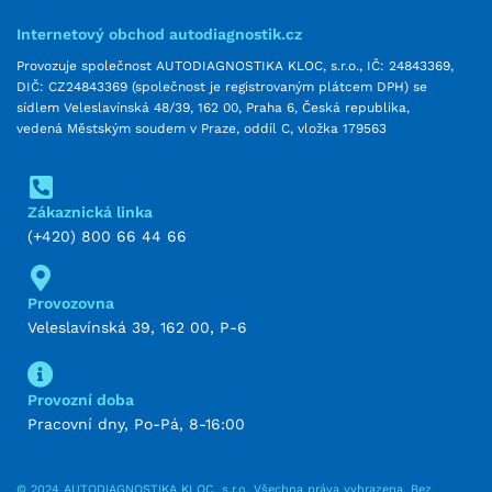
Internetový obchod autodiagnostik.cz
Provozuje společnost AUTODIAGNOSTIKA KLOC, s.r.o., IČ: 24843369,
DIČ: CZ24843369 (společnost je registrovaným plátcem DPH) se
sídlem Veleslavínská 48/39, 162 00, Praha 6, Česká republika,
vedená Městským soudem v Praze, oddíl C, vložka 179563
Zákaznická linka
(+420) 800 66 44 66
Provozovna
Veleslavínská 39, 162 00, P-6
Provozní doba
Pracovní dny, Po-Pá, 8-16:00
© 2024 AUTODIAGNOSTIKA KLOC, s.r.o. Všechna práva vyhrazena. Bez