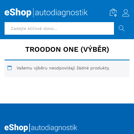
0
HLEDAT
TROODON ONE (VÝBĚR)
Vašemu výběru neodpovídají žádné produkty.