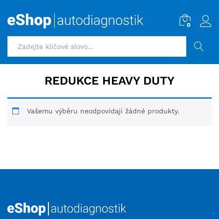
0
HLEDAT
REDUKCE HEAVY DUTY
Vašemu výběru neodpovídají žádné produkty.