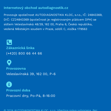
Internetový obchod autodiagnostik.cz
Provozuje společnost AUTODIAGNOSTIKA KLOC, s.r.o., IČ: 24843369,
DIČ: CZ24843369 (společnost je registrovaným plátcem DPH) se
sídlem Veleslavínská 48/39, 162 00, Praha 6, Česká republika,
vedená Městským soudem v Praze, oddíl C, vložka 179563
Zákaznická linka
(+420) 800 66 44 66
Provozovna
Veleslavínská 39, 162 00, P-6
Provozní doba
Pracovní dny, Po-Pá, 8-16:00
© 2024 AUTODIAGNOSTIKA KLOC, s.r.o. Všechna práva vyhrazena. Bez