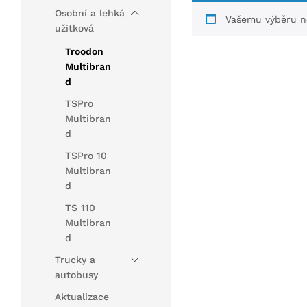
Osobní a lehká
Vašemu výběru ne
užitková
Troodon
Multibran
d
TSPro
Multibran
d
TSPro 10
Multibran
d
TS 110
Multibran
d
Trucky a
autobusy
Aktualizace