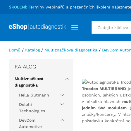
ŠKOLENÍ:
Termíny webinářů a prezenčních školení naleznet
Vše
Domů
/
Katalog
/
Multiznačková diagnostika
/
DevCom Autom
KATALOG
Multiznačková
diagnostika
Troodon MULTIBRAND
je
Hella Gutmann
osobních, lehkých užit
v několika hlavních
mult
Delphi
jedním SW modulem
(
Technologies
značky/koncerny. V hla
DevCom
požadavku konkrétní po
Automotive