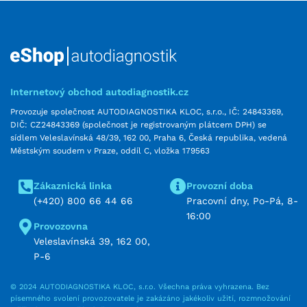
Internetový obchod autodiagnostik.cz
Provozuje společnost AUTODIAGNOSTIKA KLOC, s.r.o., IČ: 24843369,
DIČ: CZ24843369 (společnost je registrovaným plátcem DPH) se
sídlem Veleslavínská 48/39, 162 00, Praha 6, Česká republika, vedená
Městským soudem v Praze, oddíl C, vložka 179563
Zákaznická linka
Provozní doba
(+420) 800 66 44 66
Pracovní dny, Po-Pá, 8-
16:00
Provozovna
Veleslavínská 39, 162 00,
P-6
© 2024 AUTODIAGNOSTIKA KLOC, s.r.o. Všechna práva vyhrazena. Bez
písemného svolení provozovatele je zakázáno jakékoliv užití, rozmnožování