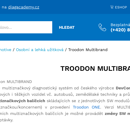
e na
diagacademy.cz
ESHOP
Bezplatná
HLEDAT
(+420) 
otive
/
Osobní a lehká užitková
/
Troodon Multibrand
TROODON MULTIBR
 multiznačkový diagnostický systém od českého výrobce
DevCo
kových i těžkých vozidel vč. autobusů, zemědělské techniky a 
iznačkových balíčcích
skládajících se z jednotlivých SW modul
značkou/koncernem) v provedení
Troodon ONE
. Verzi MULT
vních multiznačkových balíčcích je možné provádět
změny SW m
ptávky.