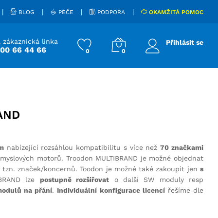
|
|
|
|
BLOG
PÉČE
PODPORA
OKAMŽITÁ POMOC
 zákaznická linka
Přihlásit se
800 66 44 66
0
0
AND
m
nabízející rozsáhlou kompatibilitu s více než
70 značkami
průmyslových motorů. Troodon MULTIBRAND je možné objednat
ů tzn. značek/koncernů. Toodon je možné také zakoupit jen
s
IBRAND lze
postupně rozšiřovat
o další SW moduly resp
odulů na přání
.
Individuální konfigurace licencí
řešíme dle