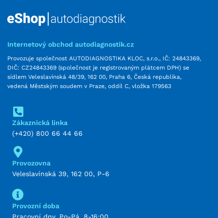
Internetový obchod autodiagnostik.cz
Provozuje společnost AUTODIAGNOSTIKA KLOC, s.r.o., IČ: 24843369,
DIČ: CZ24843369 (společnost je registrovaným plátcem DPH) se
sídlem Veleslavínská 48/39, 162 00, Praha 6, Česká republika,
vedená Městským soudem v Praze, oddíl C, vložka 179563
Zákaznická linka
(+420) 800 66 44 66
Provozovna
Veleslavínská 39, 162 00, P-6
Provozní doba
Pracovní dny, Po-Pá, 8-16:00