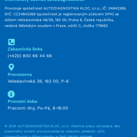
Provozuje společnost AUTODIAGNOSTIKA KLOC, s.r.o., IČ: 24843369,
DIČ: CZ24843369 (společnost je registrovaným plátcem DPH) se
sídlem Veleslavínská 48/39, 162 00, Praha 6, Česká republika,
vedená Městským soudem v Praze, oddíl C, vložka 179563
Zákaznická linka
(+420) 800 66 44 66
Provozovna
Veleslavínská 39, 162 00, P-6
Provozní doba
Pracovní dny, Po-Pá, 8-16:00
© 2024 AUTODIAGNOSTIKA KLOC, s.r.o. Všechna práva vyhrazena. Bez
písemného svolení provozovatele je zakázáno jakékoliv užití,
rozmnožování a šíření obsahu a částí těchto stránek.