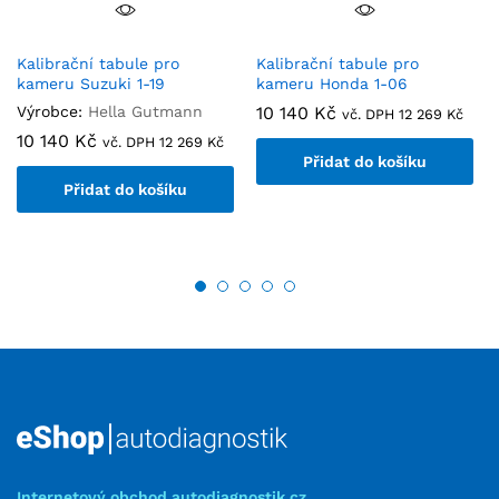
Kalibrační tabule pro
Kalibrační tabule pro
kameru Suzuki 1-19
kameru Honda 1-06
Výrobce:
Hella Gutmann
10 140
Kč
vč. DPH
12 269
Kč
10 140
Kč
vč. DPH
12 269
Kč
Přidat do košíku
Přidat do košíku
Internetový obchod autodiagnostik.cz