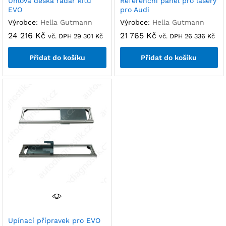
Úhlová deska radar kitu
Referenční panel pro lasery
EVO
pro Audi
Výrobce:
Hella Gutmann
Výrobce:
Hella Gutmann
24 216
Kč
21 765
Kč
vč. DPH
29 301
Kč
vč. DPH
26 336
Kč
Přidat do košíku
Přidat do košíku
Upínací přípravek pro EVO