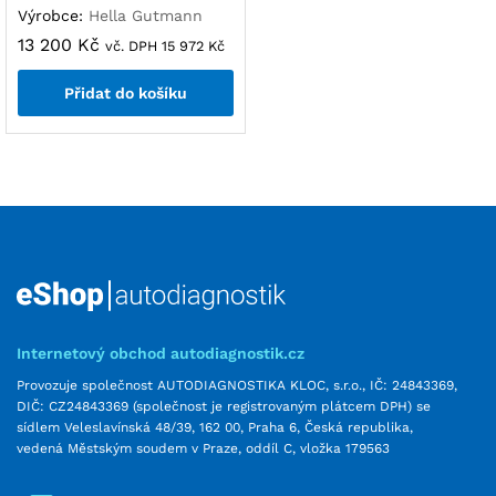
Výrobce:
Hella Gutmann
13 200
Kč
vč. DPH
15 972
Kč
Přidat do košíku
Internetový obchod autodiagnostik.cz
Provozuje společnost AUTODIAGNOSTIKA KLOC, s.r.o., IČ: 24843369,
DIČ: CZ24843369 (společnost je registrovaným plátcem DPH) se
sídlem Veleslavínská 48/39, 162 00, Praha 6, Česká republika,
vedená Městským soudem v Praze, oddíl C, vložka 179563