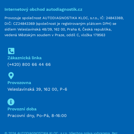
Internetový obchod autodiagnostik.cz
Provozuje společnost AUTODIAGNOSTIKA KLOC, s.r.o., IČ: 24843369,
DIČ: CZ24843369 (společnost je registrovaným plátcem DPH) se
sídlem Veleslavínská 48/39, 162 00, Praha 6, Česká republika,
vedená Městským soudem v Praze, oddíl C, vložka 179563
Zákaznická linka
(+420) 800 66 44 66
Provozovna
Veleslavínská 39, 162 00, P-6
Provozní doba
Pracovní dny, Po-Pá, 8-16:00
© 2024 AUTODIAGNOSTIKA KLOC, s.r.o. Všechna práva vyhrazena. Bez