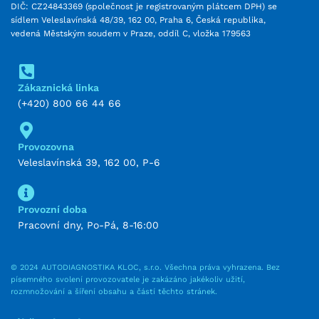
DIČ: CZ24843369 (společnost je registrovaným plátcem DPH) se
sídlem Veleslavínská 48/39, 162 00, Praha 6, Česká republika,
vedená Městským soudem v Praze, oddíl C, vložka 179563
Zákaznická linka
(+420) 800 66 44 66
Provozovna
Veleslavínská 39, 162 00, P-6
Provozní doba
Pracovní dny, Po-Pá, 8-16:00
© 2024 AUTODIAGNOSTIKA KLOC, s.r.o. Všechna práva vyhrazena. Bez
písemného svolení provozovatele je zakázáno jakékoliv užití,
rozmnožování a šíření obsahu a částí těchto stránek.