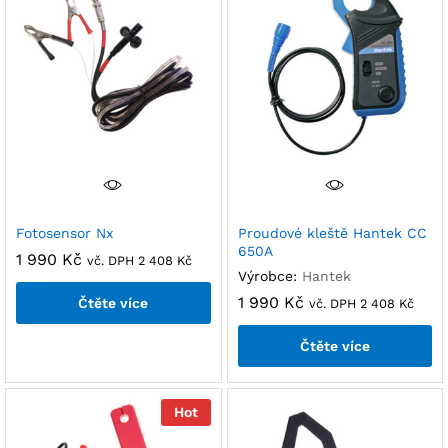
Fotosensor Nx
Proudové kleště Hantek CC
650A
1 990
Kč
vč. DPH
2 408
Kč
Výrobce:
Hantek
1 990
Kč
Čtěte více
vč. DPH
2 408
Kč
Čtěte více
Hot