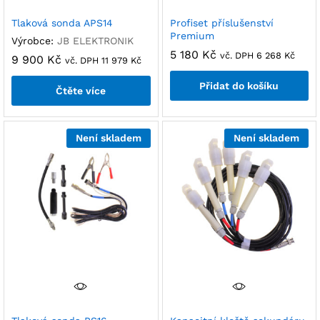
Tlaková sonda APS14
Profiset příslušenství
Premium
Výrobce:
JB ELEKTRONIK
5 180
Kč
vč. DPH
6 268
Kč
9 900
Kč
vč. DPH
11 979
Kč
Přidat do košíku
Čtěte více
Není skladem
Není skladem