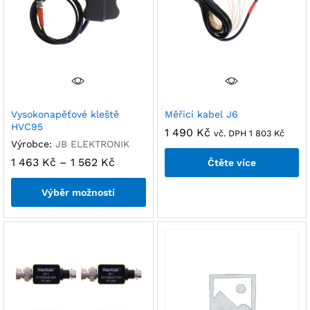
Vysokonapěťové kleště
Měřicí kabel J6
HVC95
1 490
Kč
vč. DPH
1 803
Kč
Výrobce:
JB ELEKTRONIK
1 463
Kč
–
1 562
Kč
Čtěte více
Výběr možností