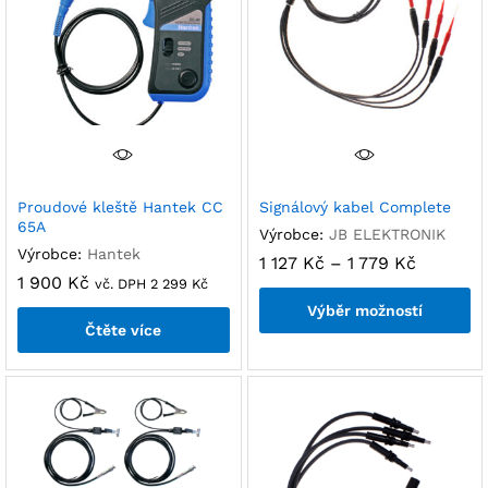
Proudové kleště Hantek CC
Signálový kabel Complete
65A
Výrobce:
JB ELEKTRONIK
Výrobce:
Hantek
1 127
Kč
–
1 779
Kč
1 900
Kč
vč. DPH
2 299
Kč
Výběr možností
Čtěte více