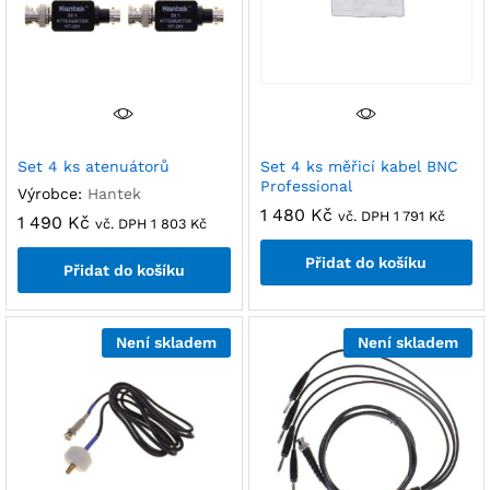
Set 4 ks atenuátorů
Set 4 ks měřicí kabel BNC
Professional
Výrobce:
Hantek
1 480
Kč
vč. DPH
1 791
Kč
1 490
Kč
vč. DPH
1 803
Kč
Přidat do košíku
Přidat do košíku
Není skladem
Není skladem