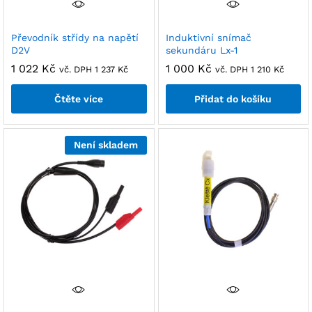
Převodník střídy na napětí
Induktivní snímač
D2V
sekundáru Lx-1
1 022
Kč
1 000
Kč
vč. DPH
1 237
Kč
vč. DPH
1 210
Kč
Čtěte více
Přidat do košíku
Není skladem