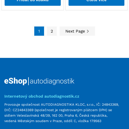
1
2
Next Page
Internetový obchod autodiagnostik.cz
Provozuje společnost AUTODIAGNOSTIKA KLOC, s.r.o., IČ: 24843369,
DIČ: CZ24843369 (společnost je registrovaným plátcem DPH) se
sídlem Veleslavínská 48/39, 162 00, Praha 6, Česká republika,
vedená Městským soudem v Praze, oddíl C, vložka 179563