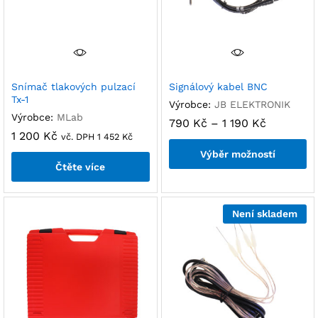
Snímač tlakových pulzací
Signálový kabel BNC
Tx-1
Výrobce:
JB ELEKTRONIK
Výrobce:
MLab
790
Kč
–
1 190
Kč
1 200
Kč
vč. DPH
1 452
Kč
Výběr možností
Čtěte více
Není skladem