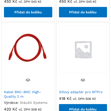
450
Kč
450
Kč
vč. DPH
545
Kč
vč. DPH
545
Kč
Přidat do košíku
Přidat do košíku
Kabel BNC-BNC High-
Síťový adaptér pro MTPro
Quality 2 m
418
Kč
vč. DPH
506
Kč
Výrobce:
Stäubli Systems
420
Kč
Přidat do košíku
vč. DPH
508
Kč