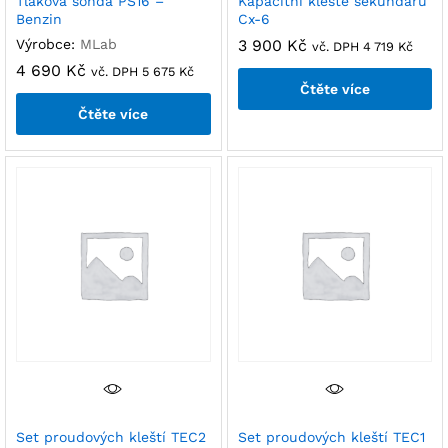
Tlaková sonda PS16 –
Kapacitní kleště sekundáru
Benzin
Cx-6
Výrobce:
MLab
3 900
Kč
vč. DPH
4 719
Kč
4 690
Kč
vč. DPH
5 675
Kč
Čtěte více
Čtěte více
Set proudových kleští TEC2
Set proudových kleští TEC1