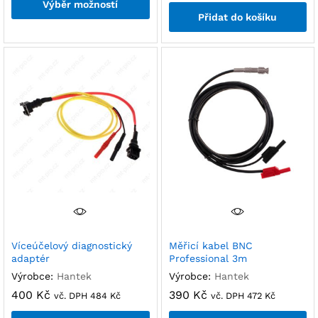
Výběr možností
Přidat do košíku
Víceúčelový diagnostický
Měřicí kabel BNC
adaptér
Professional 3m
Výrobce:
Hantek
Výrobce:
Hantek
400
Kč
390
Kč
vč. DPH
484
Kč
vč. DPH
472
Kč