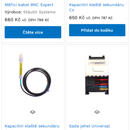
Měřící kabel BNC Expert
Kapacitní kleště sekundáru
Cx
Výrobce:
Stäubli Systems
650
Kč
vč. DPH
787
Kč
660
Kč
vč. DPH
799
Kč
Přidat do košíku
Čtěte více
Kapacitní kleště sekundáru
Sada jehel Universal