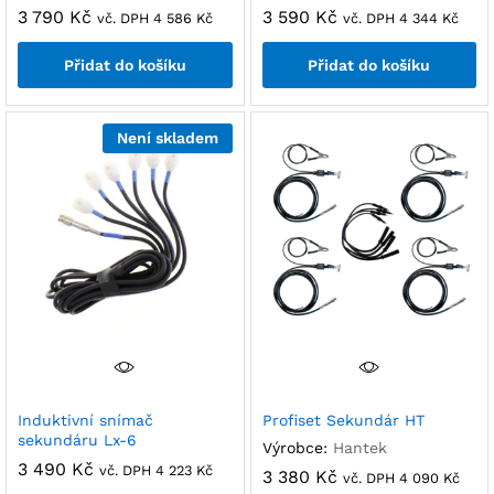
3 790
Kč
3 590
Kč
vč. DPH
4 586
Kč
vč. DPH
4 344
Kč
Přidat do košíku
Přidat do košíku
Není skladem
Induktivní snímač
Profiset Sekundár HT
sekundáru Lx-6
Výrobce:
Hantek
3 490
Kč
vč. DPH
4 223
Kč
3 380
Kč
vč. DPH
4 090
Kč