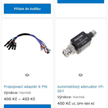
Přidat do košíku
Propojovací adaptér 6 PIN
Automobilový atenuátor HT-
20:1
Výrobce:
Hantek
Výrobce:
Hantek
400
Kč
–
403
Kč
400
Kč
vč. DPH
484
Kč