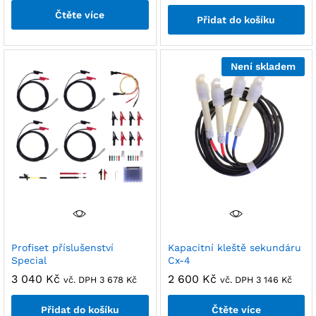
Čtěte více
Přidat do košíku
Není skladem
Profiset příslušenství
Kapacitní kleště sekundáru
Special
Cx-4
3 040
Kč
2 600
Kč
vč. DPH
3 678
Kč
vč. DPH
3 146
Kč
Přidat do košíku
Čtěte více