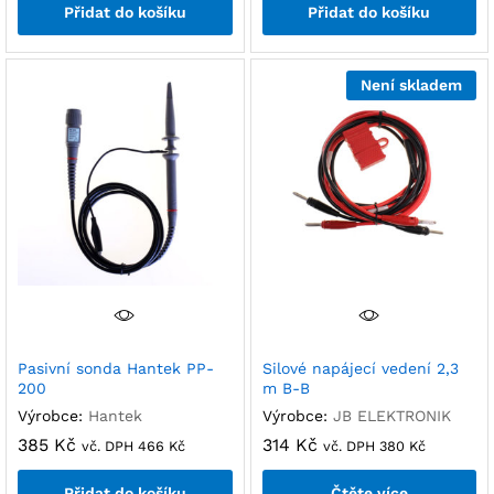
Přidat do košíku
Přidat do košíku
Není skladem
Pasivní sonda Hantek PP-
Silové napájecí vedení 2,3
200
m B-B
Výrobce:
Hantek
Výrobce:
JB ELEKTRONIK
385
Kč
314
Kč
vč. DPH
466
Kč
vč. DPH
380
Kč
Přidat do košíku
Čtěte více