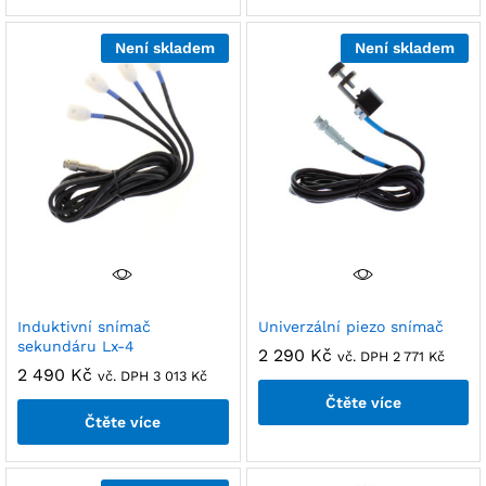
Není skladem
Není skladem
Induktivní snímač
Univerzální piezo snímač
sekundáru Lx-4
2 290
Kč
vč. DPH
2 771
Kč
2 490
Kč
vč. DPH
3 013
Kč
Čtěte více
Čtěte více