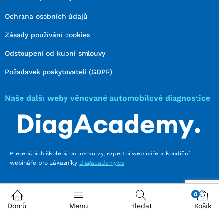
Ochrana osobních údajů
Zásady používání cookies
Odstoupení od kupní smlouvy
Požadavek poskytovateli (GDPR)
Naše další weby věnované automobilové diagnostice
Prezenčních školení, online kurzy, expertní webináře a kondiční
webináře pro zákazníky
diagacademy.cz
0
Domů
Menu
Hledat
Košík
Jsme přímý importér a distributor diagnostické techniky Hella
Gutmann Soution
megamacs.cz