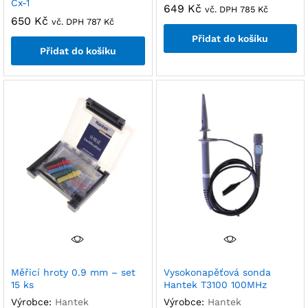
Cx-1
649
Kč
vč. DPH
785
Kč
650
Kč
vč. DPH
787
Kč
Přidat do košíku
Přidat do košíku
Měřicí hroty 0.9 mm – set
Vysokonapěťová sonda
15 ks
Hantek T3100 100MHz
Výrobce:
Hantek
Výrobce:
Hantek