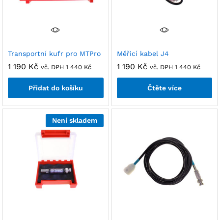
Transportní kufr pro MTPro
Měřicí kabel J4
1 190
Kč
1 190
Kč
vč. DPH
1 440
Kč
vč. DPH
1 440
Kč
Přidat do košíku
Čtěte více
Není skladem