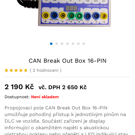
CAN Break Out Box 16-PIN
(
2
hodnocení
)
Hodnoceno
1
5.00
z 5
2 190
Kč
vč. DPH
2 650
Kč
na základě
hodnocení
zákazníka
Dostupnost:
Není skladem
Propojovací pole CAN Break Out Box 16-PIN
umožňuje pohodlný přístup k jednotlivým pinům na
DLC ve vozidle. Součástí zařízení je display
informující o okamžitém napětí s akustickou
výstrahou poklesu nebo přepětí a LED indikující stav