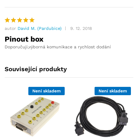
autor
David M. (Pardubice)
9. 12. 2018
Hodnocení
5
z 5
Pinout box
Doporučuji,výborná komunikace a rychlost dodání
Související produkty
Není skladem
Není skladem