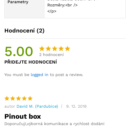
Parametry
Rozměry:<br />
</p>
Hodnocení (2)
5.00
2
hodnocení
Hodnocen
1
PŘIDEJTE HODNOCENÍ
o
5.00
z
5 na
You must be
logged in
to post a review.
základě
hodnocení
zákazníka
autor
David M. (Pardubice)
9. 12. 2018
Hodnocení
5
z 5
Pinout box
Doporučuji,výborná komunikace a rychlost dodání