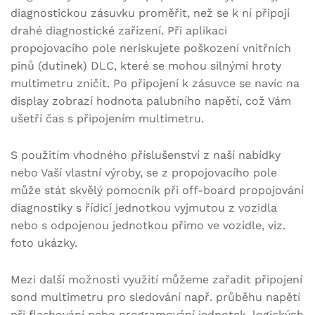
diagnostickou zásuvku proměřit, než se k ní připojí
drahé diagnostické zařízení. Při aplikaci
propojovacího pole neriskujete poškození vnitřních
pinů (dutinek) DLC, které se mohou silnými hroty
multimetru zničit. Po připojení k zásuvce se navíc na
display zobrazí hodnota palubního napětí, což Vám
ušetří čas s připojením multimetru.
S použitím vhodného příslušenství z naší nabídky
nebo Vaší vlastní výroby, se z propojovacího pole
může stát skvělý pomocník při off-board propojování
diagnostiky s řídicí jednotkou vyjmutou z vozidla
nebo s odpojenou jednotkou přimo ve vozidle, viz.
foto ukázky.
Mezi další možnosti využití můžeme zařadit připojení
sond multimetru pro sledování např. průběhu napětí
při flashování nebo programování jednotek, logických