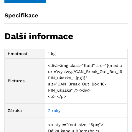
Specifikace
Další informace
Hmotnost
1 kg
<div><img class="fluid" src="{{media
url='wysiwyg/CAN_Break_Out_Box_16-
PIN_ukazky_1.jpg'}}"
Pictures
alt="CAN_Break_Out_Box_16-
PIN_ukazka" /></div>
<p> </p>
Záruka
2 roky
<p style="font-size: 16px;">
Délka kabelu 90cm<br />