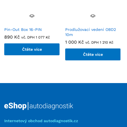
Pin-Out Box 16-PIN
Prodlužovací vedení OBD2
10m
890
Kč
vč. DPH
1 077
Kč
1 000
Kč
vč. DPH
1 210
Kč
Čtěte více
Čtěte více
Internetový obchod autodiagnostik.cz