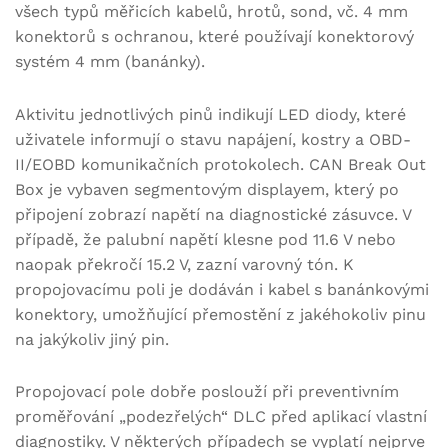
všech typů měřicích kabelů, hrotů, sond, vč. 4 mm
konektorů s ochranou, které používají konektorový
systém 4 mm (banánky).
Aktivitu jednotlivých pinů indikují LED diody, které
uživatele informují o stavu napájení, kostry a OBD-
II/EOBD komunikačních protokolech. CAN Break Out
Box je vybaven segmentovým displayem, který po
připojení zobrazí napětí na diagnostické zásuvce. V
případě, že palubní napětí klesne pod 11.6 V nebo
naopak překročí 15.2 V, zazní varovný tón. K
propojovacímu poli je dodáván i kabel s banánkovými
konektory, umožňující přemostění z jakéhokoliv pinu
na jakýkoliv jiný pin.
Propojovací pole dobře poslouží při preventivním
proměřování „podezřelých“ DLC před aplikací vlastní
diagnostiky. V některých případech se vyplatí nejprve