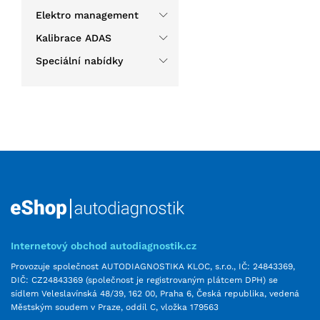
Elektro management
Kalibrace ADAS
Speciální nabídky
Internetový obchod autodiagnostik.cz
Provozuje společnost AUTODIAGNOSTIKA KLOC, s.r.o., IČ: 24843369,
DIČ: CZ24843369 (společnost je registrovaným plátcem DPH) se
sídlem Veleslavínská 48/39, 162 00, Praha 6, Česká republika, vedená
Městským soudem v Praze, oddíl C, vložka 179563