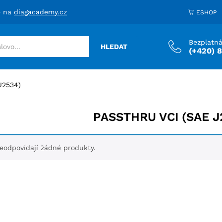
e na
diagacademy.cz
ESHOP
Bezplatná
HLEDAT
(+420) 
J2534)
PASSTHRU VCI (SAE J
odpovídají žádné produkty.