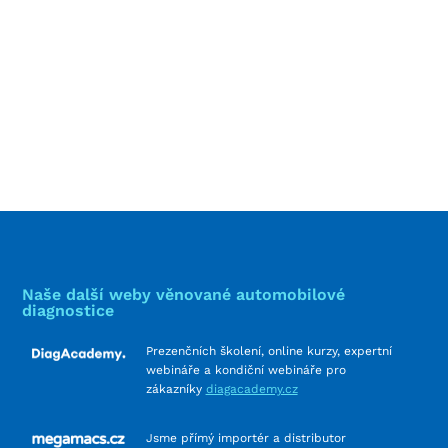
Naše další weby věnované automobilové
diagnostice
Prezenčních školení, online kurzy, expertní
webináře a kondiční webináře pro
zákazníky
diagacademy.cz
Jsme přímý importér a distributor