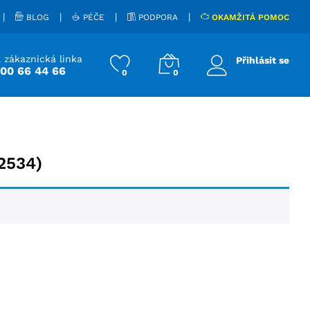
|
|
|
|
BLOG
PÉČE
PODPORA
OKAMŽITÁ POMOC
 zákaznická linka
Přihlásit se
800 66 44 66
0
0
2534)