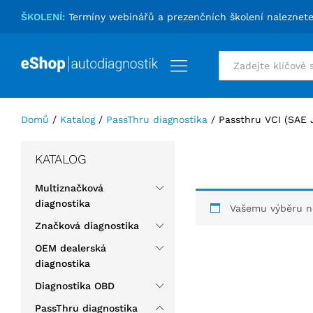
ŠKOLENÍ:
Termíny webinářů a prezenčních školení naleznet
Vše
Domů
/
Katalog
/
PassThru diagnostika
/
Passthru VCI (SAE 
KATALOG
Multiznačková
diagnostika
Vašemu výběru ne
Značková diagnostika
OEM dealerská
diagnostika
Diagnostika OBD
PassThru diagnostika