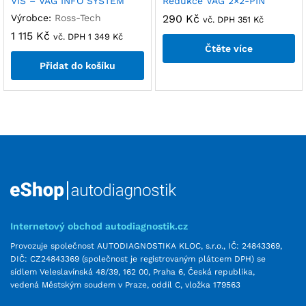
VIS – VAG INFO SYSTEM
Redukce VAG 2×2-PIN
Výrobce:
Ross-Tech
290
Kč
vč. DPH
351
Kč
1 115
Kč
vč. DPH
1 349
Kč
Čtěte více
Přidat do košíku
Internetový obchod autodiagnostik.cz
Provozuje společnost AUTODIAGNOSTIKA KLOC, s.r.o., IČ: 24843369,
DIČ: CZ24843369 (společnost je registrovaným plátcem DPH) se
sídlem Veleslavínská 48/39, 162 00, Praha 6, Česká republika,
vedená Městským soudem v Praze, oddíl C, vložka 179563