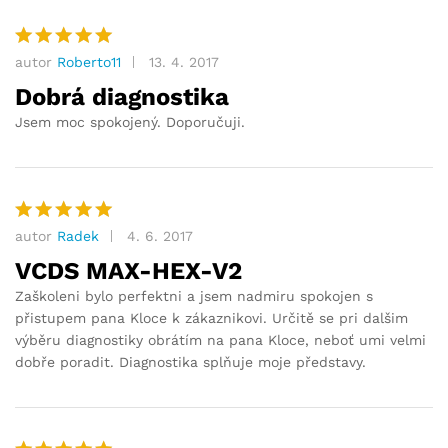
autor
Roberto11
13. 4. 2017
Hodnocení
5
z 5
Dobrá diagnostika
Jsem moc spokojený. Doporučuji.
autor
Radek
4. 6. 2017
Hodnocení
5
z 5
VCDS MAX-HEX-V2
Zaškoleni bylo perfektni a jsem nadmiru spokojen s
přistupem pana Kloce k zákaznikovi. Určitě se pri dalšim
výběru diagnostiky obrátím na pana Kloce, neboť umi velmi
dobře poradit. Diagnostika splňuje moje představy.