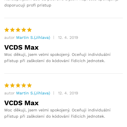
doporucuji profi pristup
autor
Martin S.(Jihlava)
12. 4. 2019
Hodnocení
5
z 5
VCDS Max
Moc děkuji, jsem velmi spokojený. Oceňuji individuální
přístup při zaškolení do kódování řídicích jednotek.
autor
Martin S.(Jihlava)
12. 4. 2019
Hodnocení
5
z 5
VCDS Max
Moc děkuji, jsem velmi spokojený. Oceňuji individuální
přístup při zaškolení do kódování řídicích jednotek.