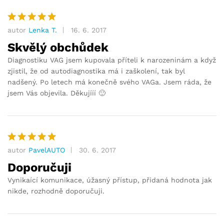
autor
Lenka T.
16. 6. 2017
Hodnocení
5
z 5
Skvělý obchůdek
Diagnostiku VAG jsem kupovala příteli k narozeninám a když
zjistil, že od autodiagnostika má i zaškolení, tak byl
nadšený. Po letech má konečně svého VAGa. Jsem ráda, že
jsem Vás objevila. Děkujííí 🙂
autor
PavelAUTO
30. 6. 2017
Hodnocení
5
z 5
Doporučuji
Vynikaící komunikace, úžasný přístup, přidaná hodnota jak
nikde, rozhodně doporučuji.