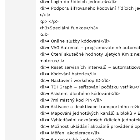
<li>● Login do řídících jednotek</li>
<li>● Podpora šifrovaného kódování řídících je
</ul>
<p> </p>
<h3>Speciální funkce</h3>
<ul>
<li>● Online služby kódování</li>
<li>● VAG Automat – programovatelné automat
<li>● Čtení skutečné hodnoty ujetých Km z ne
motoru</li>
<li>● Reset servisních intervalů – automatizov
<li>● Kódování baterie</li>
<li>● Nastavení workshop ID</li>
<li>● TDI Graph – seřizování počátku vstřiku</
<li>● Asistent dlouhého kódování</li>
<li>● 7mi místný kód PIN</li>
<li>● Aktivace a deaktivace transportního reži
<li>● Mapování jednotlivých kanálů a bloků v 
<li>● Vyhledávání neznámých řídících jednotek
<li>● Možnost ukládání aktuálně prováděné op
<li>● Měření akcelerace</li>
<li>● Automatické funkce</li>