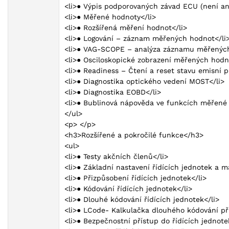
<li>● Výpis podporovaných závad ECU (není ani
<li>● Měřené hodnoty</li>
<li>● Rozšířená měření hodnot</li>
<li>● Logování – záznam měřených hodnot</li
<li>● VAG-SCOPE – analýza záznamu měřených
<li>● Osciloskopické zobrazení měřených hodn
<li>● Readiness – Čtení a reset stavu emisní 
<li>● Diagnostika optického vedení MOST</li>
<li>● Diagnostika EOBD</li>
<li>● Bublinová nápověda ve funkcích měřené 
</ul>
<p> </p>
<h3>Rozšířené a pokročilé funkce</h3>
<ul>
<li>● Testy akčních členů</li>
<li>● Základní nastavení řídících jednotek a 
<li>● Přizpůsobení řídících jednotek</li>
<li>● Kódování řídících jednotek</li>
<li>● Dlouhé kódování řídících jednotek</li>
<li>● LCode- Kalkulačka dlouhého kódování p
<li>● Bezpečnostní přístup do řídících jednote