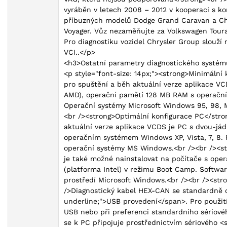
vyráběn v letech 2008 – 2012 v kooperaci s k
příbuzných modelů Dodge Grand Caravan a Chr
Voyager. Vůz nezaměňujte za Volkswagen Tour
Pro diagnostiku vozidel Chrysler Group slouží 
VCI..</p>
<h3>Ostatní parametry diagnostického systé
<p style="font-size: 14px;"><strong>Minimální
pro spuštění a běh aktuální verze aplikace VC
AMD), operační pamětí 128 MB RAM s operačn
Operační systémy Microsoft Windows 95, 98, M
<br /><strong>Optimální konfigurace PC</str
aktuální verze aplikace VCDS je PC s dvou-já
operačním systémem Windows XP, Vista, 7, 8.
operační systémy MS Windows.<br /><br /><st
je také možné nainstalovat na počítače s ope
(platforma Intel) v režimu Boot Camp. Softwa
prostředí Microsoft Windows.<br /><br /><str
/>Diagnostický kabel HEX-CAN se standardně d
underline;">USB provedení</span>. Pro použit
USB nebo při preferenci standardního sériové
se k PC připojuje prostřednictvím sériového <