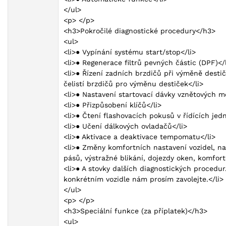
</ul>
<p> </p>
<h3>Pokročilé diagnostické procedury</h3>
<ul>
<li>● Vypínání systému start/stop</li>
<li>● Regenerace filtrů pevných částic (DPF)</
<li>● Řízení zadních brzdičů při výměně desti
čelistí brzdičů pro výměnu destiček</li>
<li>● Nastavení startovací dávky vznětových m
<li>● Přizpůsobení klíčů</li>
<li>● Čtení flashovacích pokusů v řídících jed
<li>● Učení dálkových ovladačů</li>
<li>● Aktivace a deaktivace tempomatu</li>
<li>● Změny komfortních nastavení vozidel, na
pásů, výstražné blikání, dojezdy oken, komfort
<li>● A stovky dalších diagnostických procedur
konkrétním vozidle nám prosím zavolejte.</li>
</ul>
<p> </p>
<h3>Speciální funkce (za příplatek)</h3>
<ul>