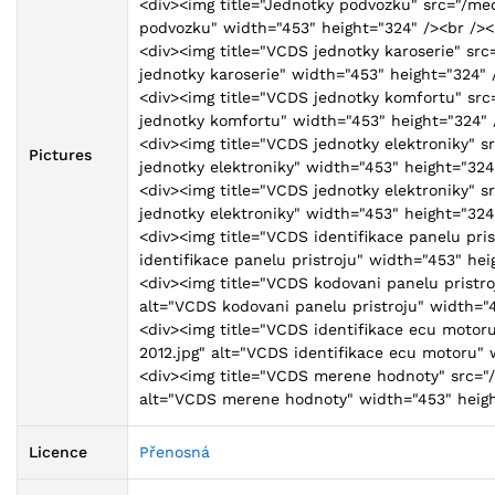
<div><img title="Jednotky podvozku" src="/me
podvozku" width="453" height="324" /><br /><
<div><img title="VCDS jednotky karoserie" sr
jednotky karoserie" width="453" height="324" 
<div><img title="VCDS jednotky komfortu" sr
jednotky komfortu" width="453" height="324" 
<div><img title="VCDS jednotky elektroniky" 
Pictures
jednotky elektroniky" width="453" height="324
<div><img title="VCDS jednotky elektroniky" 
jednotky elektroniky" width="453" height="324
<div><img title="VCDS identifikace panelu pr
identifikace panelu pristroju" width="453" hei
<div><img title="VCDS kodovani panelu pristr
alt="VCDS kodovani panelu pristroju" width="4
<div><img title="VCDS identifikace ecu moto
2012.jpg" alt="VCDS identifikace ecu motoru" 
<div><img title="VCDS merene hodnoty" src=
alt="VCDS merene hodnoty" width="453" height
Licence
Přenosná