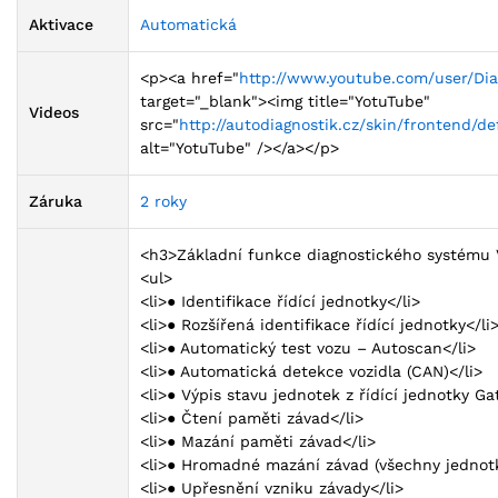
Aktivace
Automatická
<p><a href="
http://www.youtube.com/user/Di
target="_blank"><img title="YotuTube"
Videos
src="
http://autodiagnostik.cz/skin/frontend/
alt="YotuTube" /></a></p>
Záruka
2 roky
<h3>Základní funkce diagnostického systému
<ul>
<li>● Identifikace řídící jednotky</li>
<li>● Rozšířená identifikace řídící jednotky</li
<li>● Automatický test vozu – Autoscan</li>
<li>● Automatická detekce vozidla (CAN)</li>
<li>● Výpis stavu jednotek z řídící jednotky Ga
<li>● Čtení paměti závad</li>
<li>● Mazání paměti závad</li>
<li>● Hromadné mazání závad (všechny jednotk
<li>● Upřesnění vzniku závady</li>