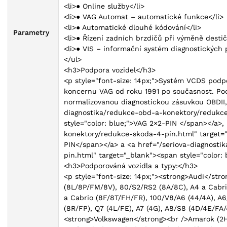
<li>● Online služby</li>
<li>● VAG Automat – automatické funkce</li>
<li>● Automatické dlouhé kódování</li>
Parametry
<li>● Řízení zadních brzdičů při výměně destič
<li>● VIS – informační systém diagnostických 
</ul>
<h3>Podpora vozidel</h3>
<p style="font-size: 14px;">Systém VCDS podpo
koncernu VAG od roku 1991 po současnost. Po
normalizovanou diagnostickou zásuvkou OBDII, 
diagnostika/redukce-obd-a-konektory/redukce
style="color: blue;">VAG 2×2-PIN </span></a>,
konektory/redukce-skoda-4-pin.html" target="
PIN</span></a> a <a href="/seriova-diagnost
pin.html" target="_blank"><span style="color:
<h3>Podporováná vozidla a typy:</h3>
<p style="font-size: 14px;"><strong>Audi</stro
(8L/8P/FM/8V), 80/S2/RS2 (8A/8C), A4 a Cabr
a Cabrio (8F/8T/FH/FR), 100/V8/A6 (44/4A), A6
(8R/FP), Q7 (4L/FE), A7 (4G), A8/S8 (4D/4E/FA
<strong>Volkswagen</strong><br />Amarok (2H),