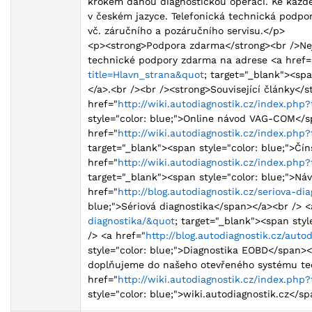
krokem danou diagnostickou operaci. Ke každ
v českém jazyce. Telefonická technická podpo
vč. záručního a pozáručního servisu.</p>
<p><strong>Podpora zdarma</strong><br />Nej
technické podpory zdarma na adrese <a href=
title=Hlavn_strana&quot
; target="_blank"><spa
</a>.<br /><br /><strong>Související články</s
href="
http://wiki.autodiagnostik.cz/index.ph
style="color: blue;">Online návod VAG-COM</
href="
http://wiki.autodiagnostik.cz/index.ph
target="_blank"><span style="color: blue;">Č
href="
http://wiki.autodiagnostik.cz/index.ph
target="_blank"><span style="color: blue;">Ná
href="
http://blog.autodiagnostik.cz/seriova-di
blue;">Sériová diagnostika</span></a><br /> <
diagnostika/&quot
; target="_blank"><span sty
/> <a href="
http://blog.autodiagnostik.cz/aut
style="color: blue;">Diagnostika EOBD</span>
doplňujeme do našeho otevřeného systému te
href="
http://wiki.autodiagnostik.cz/index.php
style="color: blue;">wiki.autodiagnostik.cz</s