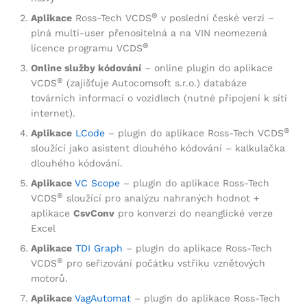
®
Aplikace
Ross-Tech VCDS
v poslední české verzi –
plná multi-user přenositelná a na VIN neomezená
®
licence programu VCDS
Online služby kódování
– online plugin do aplikace
®
VCDS
(zajišťuje Autocomsoft s.r.o.) databáze
továrních informací o vozidlech (nutné připojení k síti
internet).
®
Aplikace
LCode
– plugin do aplikace Ross-Tech VCDS
sloužící jako asistent dlouhého kódování – kalkulačka
dlouhého kódování.
Aplikace
VC Scope
– plugin do aplikace Ross-Tech
®
VCDS
sloužící pro analýzu nahraných hodnot +
aplikace
CsvConv
pro konverzi do neanglické verze
Excel
Aplikace
TDI Graph
– plugin do aplikace Ross-Tech
®
VCDS
pro seřizování počátku vstřiku vznětových
motorů.
Aplikace
VagAutomat
– plugin do aplikace Ross-Tech