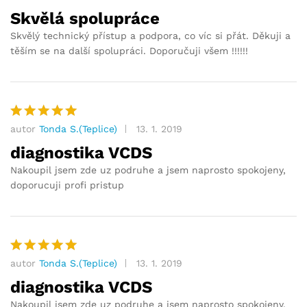
5
z 5
Skvělá spolupráce
Skvělý technický přístup a podpora, co víc si přát. Děkuji a
těším se na další spolupráci. Doporučuji všem !!!!!!
autor
Tonda S.(Teplice)
13. 1. 2019
Hodnocení
5
z 5
diagnostika VCDS
Nakoupil jsem zde uz podruhe a jsem naprosto spokojeny,
doporucuji profi pristup
autor
Tonda S.(Teplice)
13. 1. 2019
Hodnocení
5
z 5
diagnostika VCDS
Nakoupil jsem zde uz podruhe a jsem naprosto spokojeny,