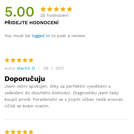
5.00
20
hodnocení
Hodnocen
20
PŘIDEJTE HODNOCENÍ
o
5.00
z
5 na
You must be
logged in
to post a review.
základě
hodnocení
zákazníků
autor
Martin D
29. 1. 2017
Hodnocení
5
z 5
Doporučuju
Jsem velmi spokojen. Díky za perfektní vysvětlení a
zaškolení do dlouhého kódování. Diagnostiku jsem tady
koupil prvně. Poradenství se s jinými vůbec nedá srovnat.
Učitě se kvám vratim.