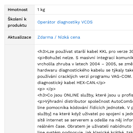
Hmotnost
1 kg
Školení k
Operátor diagnostiky VCDS
produktu
Aktualizace
Zdarma / Nízká cena
<h3>Lze používat starší kabel KKL pro verze 
<p>Bohužel nelze. S masivní integrací komunik
vrcholila zhruba v letech 2004 – 2005, se z
hardwaru diagnostického kabelu se týkaly také 
používání cracklých verzí programu VAG-COM.
diagnostický kabel HEX-CAN.</p>
<p> </p>
<h3>Co jsou ONLINE služby, které jsou u profi
<p>Výhradní distributor společnost AutoComSo
line pomocníka kódování řídících jednotek. V 
služby] na které když uživatel po spojení s je
sítě internet se serverem a odešle na něj info
reálném čase. Obratem je uživateli nabídnuto 
line systém podporuje, jak klasické krátké, ta