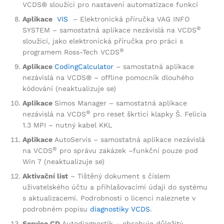
VCDS® sloužící pro nastavení automatizace funkcí
Aplikace
VIS
– Elektronická příručka VAG INFO
®
SYSTEM – samostatná aplikace nezávislá na VCDS
sloužící, jako elektronická příručka pro práci s
®
programem Ross-Tech VCDS
Aplikace
CodingCalculator
– samostatná aplikace
nezávislá na VCDS® – offline pomocník dlouhého
kódování (neaktualizuje se)
Aplikace
Simos Manager – samostatná aplikace
®
nezávislá na VCDS
pro reset škrticí klapky Š. Felicia
1.3 MPI – nutný kabel KKL
Aplikace
AutoServis – samostatná aplikace nezávislá
®
na VCDS
pro správu zakázek –funkční pouze pod
Win 7 (neaktualizuje se)
Aktivační list
– Tištěný dokument s číslem
uživatelského účtu a přihlašovacími údaji do systému
s aktualizacemi. Podrobnosti o licenci naleznete v
podrobném popisu
diagnostiky VCDS
.
Service CD
Autodiagnostik – obsahuje důležitý