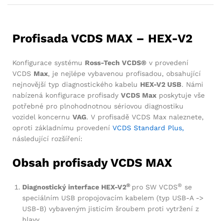
Profisada VCDS MAX – HEX-V2
Konfigurace systému
Ross-Tech VCDS®
v provedení
VCDS
Max
, je nejlépe vybavenou profisadou, obsahující
nejnovější typ diagnostického kabelu
HEX-V2 USB
. Námi
nabízená konfigurace profisady
VCDS Max
poskytuje vše
potřebné pro plnohodnotnou sériovou diagnostiku
vozidel koncernu
VAG
. V profisadě VCDS Max naleznete,
oproti základnímu provedení
VCDS Standard Plus,
následující rozšíření:
Obsah profisady VCDS MAX
®
®
Diagnostický interface HEX-V2
pro SW VCDS
se
speciálním USB propojovacím kabelem (typ USB-A ->
USB-B) vybaveným jisticím šroubem proti vytržení z
hlavy