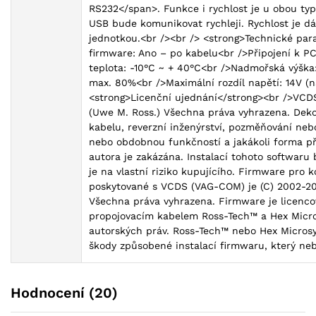
RS232</span>. Funkce i rychlost je u obou ty
USB bude komunikovat rychleji. Rychlost je d
jednotkou.<br /><br /> <strong>Technické par
firmware: Ano – po kabelu<br />Připojení k PC
teplota: -10°C ~ + 40°C<br />Nadmořská výška
max. 80%<br />Maximální rozdíl napětí: 14V (
<strong>Licenční ujednání</strong><br />VC
(Uwe M. Ross.) Všechna práva vyhrazena. Deko
kabelu, reverzní inženýrství, pozměňování nebo
nebo obdobnou funkčností a jakákoli forma p
autora je zakázána. Instalací tohoto softwaru
je na vlastní riziko kupujícího. Firmware pro 
poskytované s VCDS (VAG-COM) je (C) 2002-20
Všechna práva vyhrazena. Firmware je licenco
propojovacím kabelem Ross-Tech™ a Hex Micros
autorských práv. Ross-Tech™ nebo Hex Micro
škody způsobené instalací firmwaru, který ne
Hodnocení (20)