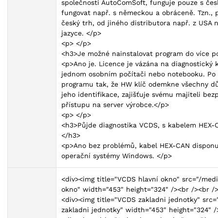
společnosti AutoComSoft, funguje pouze s če
fungovat např. s německou a obráceně. Tzn., p
český trh, od jiného distributora např. z US
jazyce. </p>
<p> </p>
<h3>Je možné nainstalovat program do více p
<p>Ano je. Licence je vázána na diagnostický 
jednom osobním počítači nebo notebooku. Po
programu tak, že HW klíč odemkne všechny důl
jeho identifikace, zajišťuje svému majiteli be
přístupu na server výrobce.</p>
<p> </p>
<h3>Půjde diagnostika VCDS, s kabelem HEX-C
</h3>
<p>Ano bez problémů, kabel HEX-CAN disponu
operační systémy Windows. </p>
<div><img title="VCDS hlavní okno" src="/med
okno" width="453" height="324" /><br /><br />
<div><img title="VCDS zakladni jednotky" src
zakladni jednotky" width="453" height="324" /