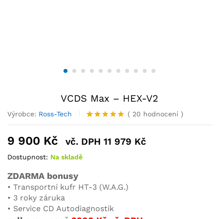
VCDS Max – HEX-V2
Výrobce:
Ross-Tech
(
20
hodnocení
)
Hodnoceno
20
5.00
z 5
9 900
Kč
vč. DPH
11 979
Kč
na základě
hodnocení
Dostupnost:
Na skladě
zákazníků
ZDARMA bonusy
• Transportní kufr HT-3 (W.A.G.)
• 3 roky záruka
• Service CD Autodiagnostik