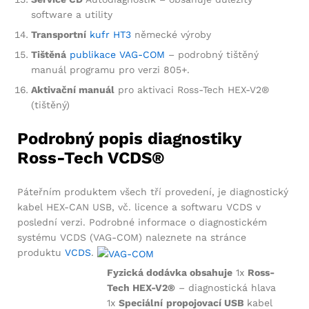
software a utility
Transportní
kufr HT3
německé výroby
Tištěná
publikace VAG-COM
– podrobný tištěný
manuál programu pro verzi 805+.
Aktivační manuál
pro aktivaci Ross-Tech HEX-V2®
(tištěný)
Podrobný popis diagnostiky
Ross-Tech VCDS®
Páteřním produktem všech tří provedení, je diagnostický
kabel HEX-CAN USB, vč. licence a softwaru VCDS v
poslední verzi. Podrobné informace o diagnostickém
systému VCDS (VAG-COM) naleznete na stránce
produktu
VCDS
.
Fyzická dodávka obsahuje
1x
Ross-
Tech HEX-V2®
– diagnostická hlava
1x
Speciální
propojovací USB
kabel