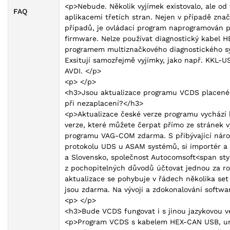
<p>Nebude. Několik vyjímek existovalo, ale od
FAQ
aplikacemi třetích stran. Nejen v případě znač
případů, je ovládací program naprogramován př
firmware. Nelze používat diagnostický kabel H
programem multiznačkového diagnostického sy
Exsitují samozřejmě vyjímky, jako např. KKL-US
AVDI. </p>
<p> </p>
<h3>Jsou aktualizace programu VCDS placené a
při nezaplacení?</h3>
<p>Aktualizace české verze programu vychází k
verze, které můžete čerpat přímo ze stránek v
programu VAG-COM zdarma. S přibývající nároč
protokolu UDS u ASAM systémů, si importér a
a Slovensko, společnost Autocomsoft<span sty
z pochopitelných důvodů účtovat jednou za ro
aktualizace se pohybuje v řádech několika set
jsou zdarma. Na vývoji a zdokonalování softwa
<p> </p>
<h3>Bude VCDS fungovat i s jinou jazykovou v
<p>Program VCDS s kabelem HEX-CAN USB, urče