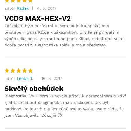
autor
Radek
4. 6. 2017
Hodnocení
5
z 5
VCDS MAX-HEX-V2
Zaškoleni bylo perfektni a jsem nadmiru spokojen s
přistupem pana Kloce k zákaznikovi. Určitě se pri dalšim
výběru diagnostiky obrátím na pana Kloce, neboť umi velmi
dobře poradit. Diagnostika splňuje moje představy.
autor
Lenka T.
16. 6. 2017
Hodnocení
5
z 5
Skvělý obchůdek
Diagnostiku VAG jsem kupovala příteli k narozeninám a když
zjistil, že od autodiagnostika má i zaškolení, tak byl
nadšený. Po letech má konečně svého VAGa. Jsem ráda, že
jsem Vás objevila. Děkujííí 🙂