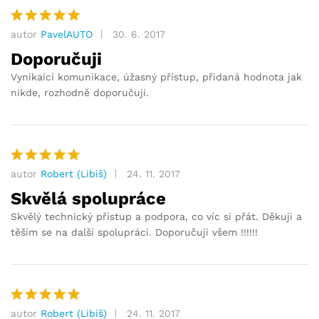
autor
PavelAUTO
30. 6. 2017
Hodnocení
5
z 5
Doporučuji
Vynikaící komunikace, úžasný přístup, přidaná hodnota jak
nikde, rozhodně doporučuji.
autor
Robert (Libiš)
24. 11. 2017
Hodnocení
5
z 5
Skvělá spolupráce
Skvělý technický přístup a podpora, co víc si přát. Děkuji a
těším se na další spolupráci. Doporučuji všem !!!!!!
autor
Robert (Libiš)
24. 11. 2017
Hodnocení