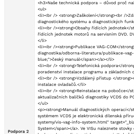
<h3>Naše technická podpora – důvod proč na
<ul>
<li><br /> <strong>Zaškolení</strong><br />Z
diagnostického systému a diagnostických funkc
<li><br /><strong>Obsahy řídících jednotek</s
řídících jednotek motorů na servisním DVD. DV
</li>
<li><br /><strong>Publikace VAG-COM</strong
diagnostika/odborna-literatura/publikace-vag-
blue;">český manuál</span></a></li>
<li><br /> <strong>Telefonická podpora</stro
poradenství instalace programu a základních d
<li><br /> <strong>Vzdálený přístup </strong>
instalace ovladačů.</li>
<li><br /> <strong>Reinstalace na pobočce</s
aktualizačních balíčků diagnostiky VCDS do PC
</ul>
<p><strong>Manuál diagnostických operací</st
systémem VCDS je elektronická dílenská příru
systemy/vis-vag-info-system.html" target="_bl
System</span></a>. Ve VISu naleznete stovky 
Podpora 2