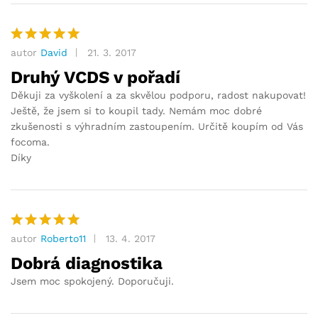
autor
David
21. 3. 2017
Hodnocení
5
z 5
Druhý VCDS v pořadí
Děkuji za vyškolení a za skvělou podporu, radost nakupovat!
Ještě, že jsem si to koupil tady. Nemám moc dobré
zkušenosti s výhradním zastoupením. Určitě koupím od Vás
focoma.
Díky
autor
Roberto11
13. 4. 2017
Hodnocení
5
z 5
Dobrá diagnostika
Jsem moc spokojený. Doporučuji.