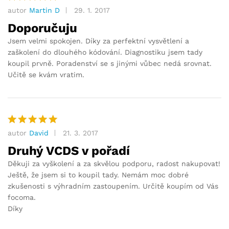
autor
Martin D
29. 1. 2017
Hodnocení
5
z 5
Doporučuju
Jsem velmi spokojen. Díky za perfektní vysvětlení a
zaškolení do dlouhého kódování. Diagnostiku jsem tady
koupil prvně. Poradenství se s jinými vůbec nedá srovnat.
Učitě se kvám vratim.
autor
David
21. 3. 2017
Hodnocení
5
z 5
Druhý VCDS v pořadí
Děkuji za vyškolení a za skvělou podporu, radost nakupovat!
Ještě, že jsem si to koupil tady. Nemám moc dobré
zkušenosti s výhradním zastoupením. Určitě koupím od Vás
focoma.
Díky