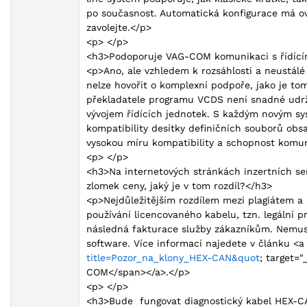
po současnost. Automatická konfigurace má ov
zavolejte.</p>
<p> </p>
<h3>Podoporuje VAG-COM komunikaci s řídíc
<p>Ano, ale vzhledem k rozsáhlosti a neustálé
nelze hovořit o komplexní podpoře, jako je tom
překladatele programu VCDS není snadné udrže
vývojem řídících jednotek. S každým novým s
kompatibility desítky definičních souborů obs
vysokou míru kompatibility a schopnost komun
<p> </p>
<h3>Na internetových stránkách inzertních se
zlomek ceny, jaký je v tom rozdíl?</h3>
<p>Nejdůležitějším rozdílem mezi plagiátem a 
používání licencovaného kabelu, tzn. legální p
následná fakturace služby zákazníkům. Nemusí
software. Více informací najedete v článku <a
title=Pozor_na_klony_HEX-CAN&quot
; target=
COM</span></a>.</p>
<p> </p>
<h3>Bude fungovat diagnostický kabel HEX-CA