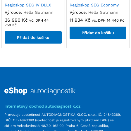
Regloskop SEG IV DLLX
Regloskop SEG Economy
Výrobce:
Hella Gutmann
Výrobce:
Hella Gutmann
36 990
Kč
11 934
Kč
vč. DPH
44
vč. DPH
14 440
Kč
758
Kč
Přidat do košíku
Přidat do košíku
Internetový obchod autodiagnostik.cz
Provozuje společnost AUTODIAGNOSTIKA KLOC, s.r.o., IČ: 24843369,
DIČ: CZ24843369 (společnost je registrovaným plátcem DPH) se
sídlem Veleslavínská 48/39, 162 00, Praha 6, Česká republika,