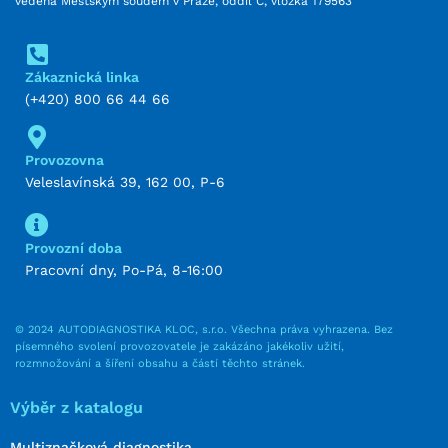
vedená Městským soudem v Praze, oddíl C, vložka 179563
Zákaznická linka
(+420) 800 66 44 66
Provozovna
Veleslavínská 39, 162 00, P-6
Provozní doba
Pracovní dny, Po-Pá, 8-16:00
© 2024 AUTODIAGNOSTIKA KLOC, s.r.o. Všechna práva vyhrazena. Bez
písemného svolení provozovatele je zakázáno jakékoliv užití,
rozmnožování a šíření obsahu a částí těchto stránek.
Výběr z katalogu
Multiznačková diagnostika