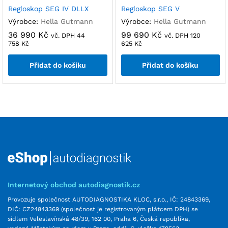
Regloskop SEG IV DLLX
Regloskop SEG V
Výrobce:
Hella Gutmann
Výrobce:
Hella Gutmann
36 990
Kč
99 690
Kč
vč. DPH
44
vč. DPH
120
758
Kč
625
Kč
Přidat do košíku
Přidat do košíku
Internetový obchod autodiagnostik.cz
Provozuje společnost AUTODIAGNOSTIKA KLOC, s.r.o., IČ: 24843369,
DIČ: CZ24843369 (společnost je registrovaným plátcem DPH) se
sídlem Veleslavínská 48/39, 162 00, Praha 6, Česká republika,