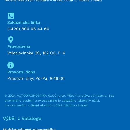
vedená Městským soudem v Praze, oddíl C, vložka 179563
Zákaznická linka
(+420) 800 66 44 66
Provozovna
Veleslavínská 39, 162 00, P-6
Provozní doba
Pracovní dny, Po-Pá, 8-16:00
© 2024 AUTODIAGNOSTIKA KLOC, s.r.o. Všechna práva vyhrazena. Bez
písemného svolení provozovatele je zakázáno jakékoliv užití,
rozmnožování a šíření obsahu a částí těchto stránek.
Výběr z katalogu
Multiznačková diagnostika