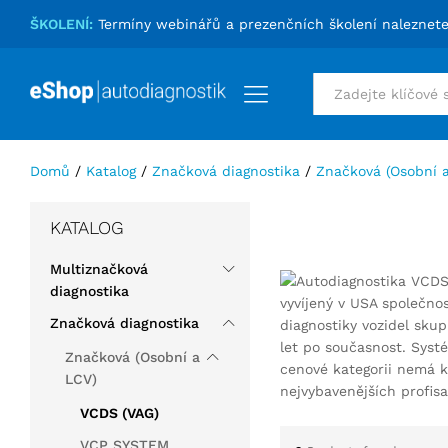
ŠKOLENÍ:
Termíny webinářů a prezenčních školení naleznet
Vše
Domů
/
Katalog
/
Značková diagnostika
/
Značková (Osobní 
KATALOG
Multiznačková
diagnostika
vyvíjený v USA společnos
Značková diagnostika
diagnostiky vozidel sku
let po současnost. Syst
Značková (Osobní a
cenové kategorii nemá k
LCV)
nejvybavenějších profis
VCDS (VAG)
VCP SYSTEM