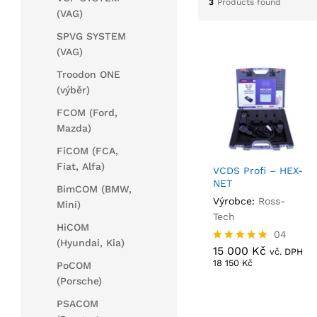
3
Products found
(VAG)
SPVG SYSTEM
(VAG)
Troodon ONE
(výběr)
FCOM (Ford,
Mazda)
FiCOM (FCA,
Fiat, Alfa)
VCDS Profi – HEX-
NET
BimCOM (BMW,
Výrobce:
Ross-
Mini)
Tech
HiCOM
15 000
Kč
04
(Hyundai, Kia)
18 150
Kč
15 000
Kč
Hodnocení
vč. DPH
5.00
18 150
Kč
PoCOM
z 5
(Porsche)
PSACOM