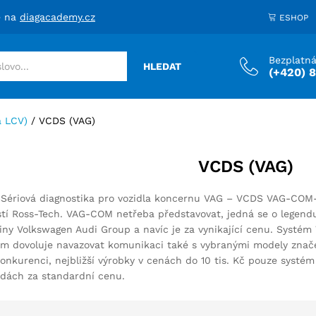
e na
diagacademy.cz
ESHOP
Bezplatná
HLEDAT
(+420) 
a LCV)
/
VCDS (VAG)
VCDS (VAG)
Sériová diagnostika pro vozidla koncernu VAG – VCDS VAG-COM
tí Ross-Tech. VAG-COM netřeba představovat, jedná se o legendu s
piny Volkswagen Audi Group a navíc je za vynikající cenu. Systé
ém dovoluje navazovat komunikaci také s vybranými modely značek
onkurenci, nejbližší výrobky v cenách do 10 tis. Kč pouze systé
adách za standardní cenu.