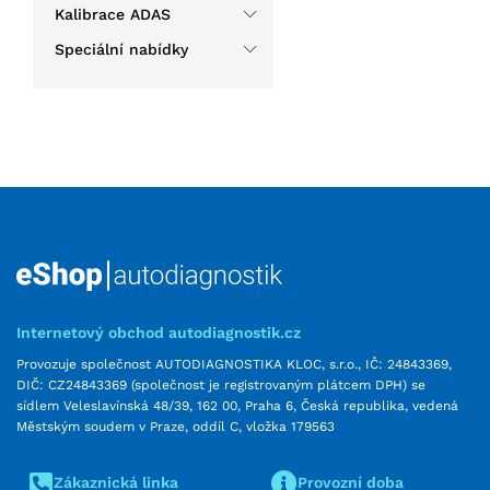
Kalibrace ADAS
Speciální nabídky
Internetový obchod autodiagnostik.cz
Provozuje společnost AUTODIAGNOSTIKA KLOC, s.r.o., IČ: 24843369,
DIČ: CZ24843369 (společnost je registrovaným plátcem DPH) se
sídlem Veleslavínská 48/39, 162 00, Praha 6, Česká republika, vedená
Městským soudem v Praze, oddíl C, vložka 179563
Zákaznická linka
Provozní doba