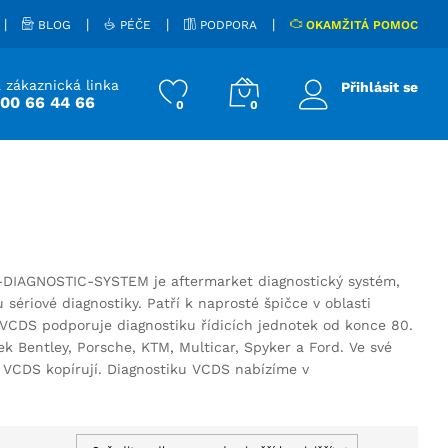
|
|
|
|
BLOG
PÉČE
PODPORA
OKAMŽITÁ POMOC
 zákaznická linka
Přihlásit se
800 66 44 66
0
0
-DIAGNOSTIC-SYSTEM je aftermarket diagnostický systém,
ériové diagnostiky. Patří k naprosté špičce v oblasti
m VCDS podporuje diagnostiku řídicích jednotek od konce 80.
 Bentley, Porsche, KTM, Multicar, Spyker a Ford. Ve své
m VCDS kopírují. Diagnostiku VCDS nabízíme v