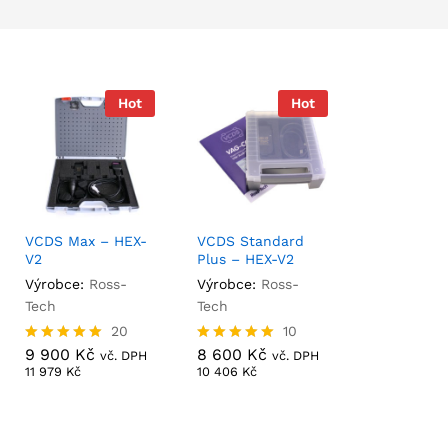
Hot
Hot
VCDS Max – HEX-
VCDS Standard
V2
Plus – HEX-V2
Výrobce:
Ross-
Výrobce:
Ross-
Tech
Tech
9 900
Kč
20
8 600
Kč
10
11 979
Kč
10 406
Kč
9 900
Kč
8 600
Kč
Hodnocení
Hodnocení
vč. DPH
vč. DPH
5.00
5.00
11 979
Kč
10 406
Kč
z 5
z 5