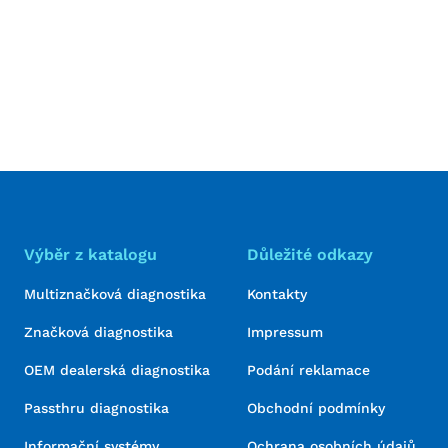
Výběr z katalogu
Důležité odkazy
Multiznačková diagnostika
Kontakty
Značková diagnostika
Impressum
OEM dealerská diagnostika
Podání reklamace
Passthru diagnostika
Obchodní podmínky
Informační systémy
Ochrana osobních údajů