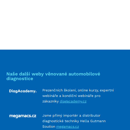
Naše další weby věnované automobilové
diagnostice
Prezenčních školení, online kurzy, expertní
webináře a kondiční webináře pro
zákazníky
diagacademy.cz
Jsme přímý importér a distributor
diagnostické techniky Hella Gutmann
Soution
megamacs.cz