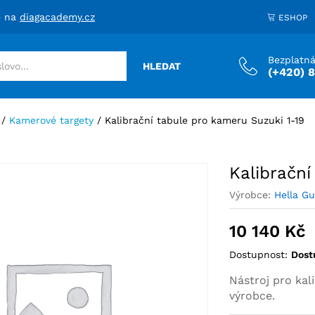
i 1-19
10 1
e na
diagacademy.cz
ESHOP
Bezplatná
HLEDAT
(+420) 
/
Kamerové targety
/
Kalibrační tabule pro kameru Suzuki 1-19
Kalibrační
Výrobce:
Hella G
10 140
Kč
Dostupnost:
Dost
Nástroj pro kal
výrobce.