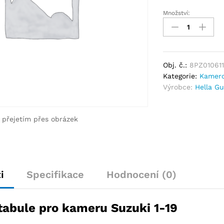
Množství:
Obj. č.:
8PZ010611
Kategorie:
Kamero
Výrobce:
Hella G
e přejetím přes obrázek
i
Specifikace
Hodnocení (0)
 tabule pro kameru Suzuki 1-19