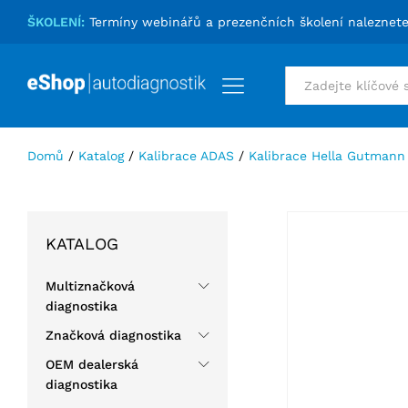
Kalibrační tabule pro kameru Suzuk
ŠKOLENÍ:
Termíny webinářů a prezenčních školení naleznet
Podrobnosti
Specifikace
Hodnocení (0)
Vše
Domů
/
Katalog
/
Kalibrace ADAS
/
Kalibrace Hella Gutmann
KATALOG
Multiznačková
diagnostika
Značková diagnostika
OEM dealerská
diagnostika