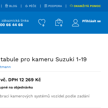
40
Kč
Přidat do košíku
vč. DPH
12 269
Kč
|
|
|
|
BLOG
PÉČE
PODPORA
OKAMŽITÁ POMOC
 zákaznická linka
Přihlásit se
800 66 44 66
0
0
 tabule pro kameru Suzuki 1-19
utmann
vč. DPH
12 269
Kč
upné na objednávku
ibraci kamerových systémů vozidel podle zadání