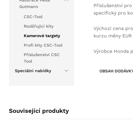
Kalibrace Hella
Příslušenství pro
Gutmann
specifický pro k
CSC-Tool
Rozšiřující kity
Výchozí cena pro
kurzu měny EUR v
Kamerové targety
Profi kity CSC-Tool
Výrobce Honda po
Příslušenství CSC
Tool
Speciální nabídky
OBSAH DODÁVK
Související produkty