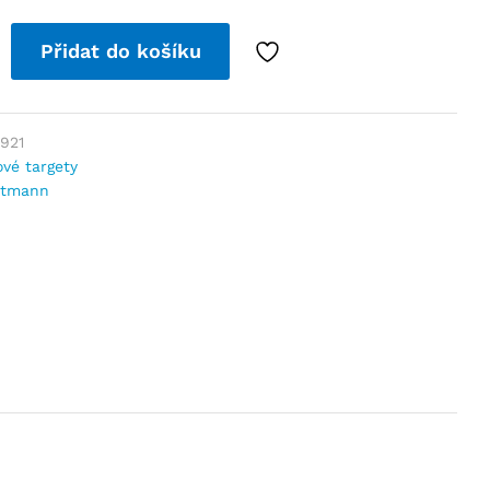
Přidat do košíku
921
vé targety
utmann