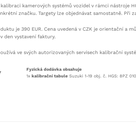
 kalibraci kamerových systémů vozidel v rámci nástroje HG
onkrétní značku. Targety lze objednávat samostatně. Při z
duktu je 390 EUR. Cena uvedená v CZK je orientační a mů
 den vystavení faktury.
užívá ve svých autorizovaných servisech kalibrační sys
Fyzická dodávka obsahuje
Y
1x
kalibrační tabule
Suzuki 1-19 obj. č. HGS: 8PZ 010