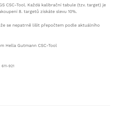
S CSC-Tool. Každá kalibrační tabule (tzv. target) je
akoupení 8. targetů získáte slevu 10%.
že se nepatrně lišit přepočtem podle aktuálního
tém Hella Gutmann CSC-Tool
 611-921