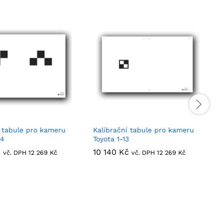
í tabule pro kameru
Kalibrační tabule pro kameru
04
Toyota 1-13
č
č
10 140
10 140
Kč
Kč
vč. DPH
12 269
12 269
Kč
Kč
vč. DPH
12 269
12 269
Kč
Kč