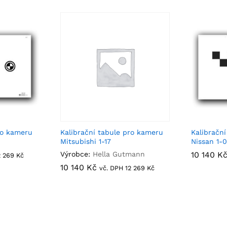
ro kameru
Kalibrační tabule pro kameru
Kalibračn
Mitsubishi 1-17
Nissan 1-
Výrobce:
Hella Gutmann
10 140
10 140
K
K
2 269
2 269
Kč
Kč
10 140
10 140
Kč
Kč
vč. DPH
12 269
12 269
Kč
Kč