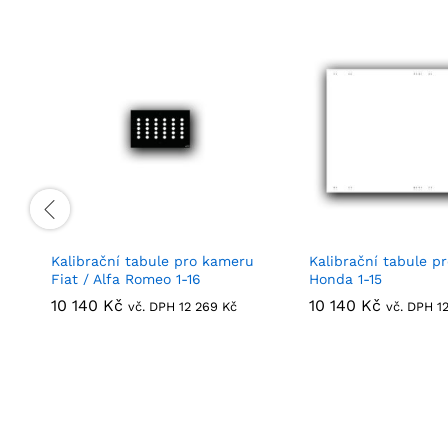
Kalibrační tabule pro kameru
Kalibrační tabule p
Fiat / Alfa Romeo 1-16
Honda 1-15
10 140
10 140
Kč
Kč
10 140
10 140
Kč
Kč
vč. DPH
12 269
12 269
Kč
Kč
vč. DPH
1
1