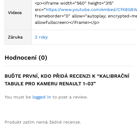
<p><iframe width="560" height="315"
src="
https://www.youtube.com/embed/CfK8G6
Videos
frameborder="0" allow="autoplay; encrypted-me
allowfullscreen></iframe></p>
Záruka
2 roky
Hodnocení (0)
BUĎTE PRVNÍ, KDO PŘIDÁ RECENZI K “KALIBRAČNÍ
TABULE PRO KAMERU RENAULT 1-03”
You must be
logged in
to post a review.
Produkt zatím nemá žádné recenze.