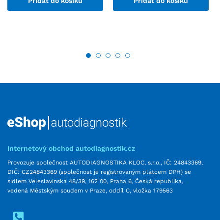
Přidat do košíku
Přidat do košíku
Internetový obchod autodiagnostik.cz
Provozuje společnost AUTODIAGNOSTIKA KLOC, s.r.o., IČ: 24843369,
DIČ: CZ24843369 (společnost je registrovaným plátcem DPH) se
sídlem Veleslavínská 48/39, 162 00, Praha 6, Česká republika,
vedená Městským soudem v Praze, oddíl C, vložka 179563