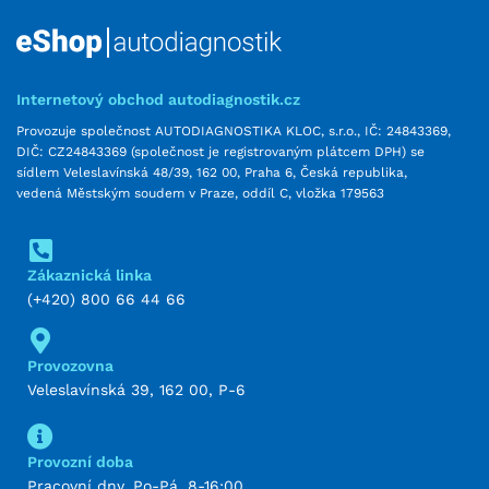
Internetový obchod autodiagnostik.cz
Provozuje společnost AUTODIAGNOSTIKA KLOC, s.r.o., IČ: 24843369,
DIČ: CZ24843369 (společnost je registrovaným plátcem DPH) se
sídlem Veleslavínská 48/39, 162 00, Praha 6, Česká republika,
vedená Městským soudem v Praze, oddíl C, vložka 179563
Zákaznická linka
(+420) 800 66 44 66
Provozovna
Veleslavínská 39, 162 00, P-6
Provozní doba
Pracovní dny, Po-Pá, 8-16:00