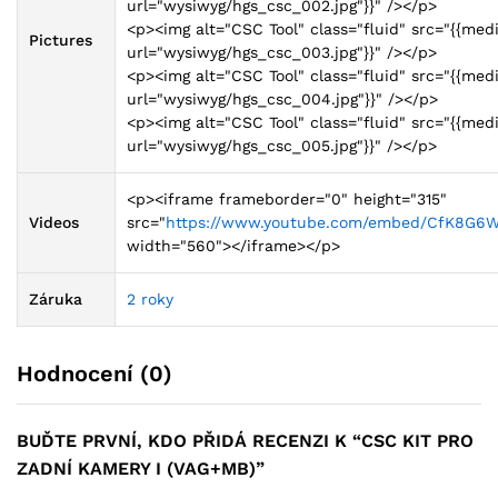
url="wysiwyg/hgs_csc_002.jpg"}}" /></p>
<p><img alt="CSC Tool" class="fluid" src="{{med
Pictures
url="wysiwyg/hgs_csc_003.jpg"}}" /></p>
<p><img alt="CSC Tool" class="fluid" src="{{med
url="wysiwyg/hgs_csc_004.jpg"}}" /></p>
<p><img alt="CSC Tool" class="fluid" src="{{med
url="wysiwyg/hgs_csc_005.jpg"}}" /></p>
<p><iframe frameborder="0" height="315"
Videos
src="
https://www.youtube.com/embed/CfK8G6
width="560"></iframe></p>
Záruka
2 roky
Hodnocení (0)
BUĎTE PRVNÍ, KDO PŘIDÁ RECENZI K “CSC KIT PRO
ZADNÍ KAMERY I (VAG+MB)”