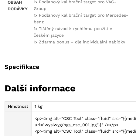
1x Podlahový kalibrační target pro VAG-
OBSAH
Group
DODÁVKY
1x Podlahový kalibrační target pro Mercedes-
benz
1x Tištěný návod k rychlému použití v
českém jazyce
1x Zdarma bonus – dle individuální nabídky
Specifikace
Další informace
Hmotnost
1 kg
<p><img alt="CSC Tool" class="fluid" src="{{med
url="wysiwyg/hgs_csc_001.jpg"}}" /></p>
<p><img alt="CSC Tool" class="fluid" src="{{med