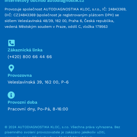
Internetový obchod autodiagnostik.cz
Provozuje společnost AUTODIAGNOSTIKA KLOC, s.r.o., IČ: 24843369,
DIČ: CZ24843369 (společnost je registrovaným plátcem DPH) se
sídlem Veleslavínská 48/39, 162 00, Praha 6, Česká republika,
vedená Městským soudem v Praze, oddíl C, vložka 179563
Zákaznická linka
(+420) 800 66 44 66
Provozovna
Veleslavínská 39, 162 00, P-6
Provozní doba
Pracovní dny, Po-Pá, 8-16:00
© 2024 AUTODIAGNOSTIKA KLOC, s.r.o. Všechna práva vyhrazena. Bez
písemného svolení provozovatele je zakázáno jakékoliv užití,