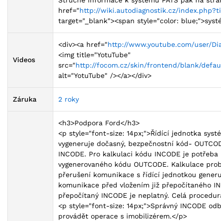
href="
http://wiki.autodiagnostik.cz/index.php?
target="_blank"><span style="color: blue;">syst
<div><a href="
http://www.youtube.com/user/Di
<img title="YotuTube"
Videos
src="
http://focom.cz/skin/frontend/blank/defa
alt="YotuTube" /></a></div>
Záruka
2 roky
<h3>Podpora Ford</h3>
<p style="font-size: 14px;">Řídící jednotka sys
vygeneruje dočasný, bezpečnostní kód- OUTCOD
INCODE. Pro kalkulaci kódu INCODE je potřeba i
vygenerovaného kódu OUTCODE. Kalkulace pro
přerušení komunikace s řídící jednotkou gener
komunikace před vložením již přepočítaného 
přepočítaný INCODE je neplatný. Celá procedu
<p style="font-size: 14px;">Správný INCODE od
provádět operace s imobilizérem.</p>