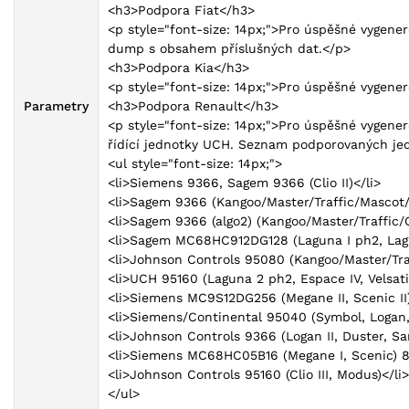
<h3>Podpora Fiat</h3>
<p style="font-size: 14px;">Pro úspěšné vygener
dump s obsahem příslušných dat.</p>
<h3>Podpora Kia</h3>
<p style="font-size: 14px;">Pro úspěšné vygene
Parametry
<h3>Podpora Renault</h3>
<p style="font-size: 14px;">Pro úspěšné vygener
řídící jednotky UCH. Seznam podporovaných je
<ul style="font-size: 14px;">
<li>Siemens 9366, Sagem 9366 (Clio II)</li>
<li>Sagem 9366 (Kangoo/Master/Traffic/Mascot/
<li>Sagem 9366 (algo2) (Kangoo/Master/Traffic/
<li>Sagem MC68HC912DG128 (Laguna I ph2, Laguna
<li>Johnson Controls 95080 (Kangoo/Master/Tra
<li>UCH 95160 (Laguna 2 ph2, Espace IV, Velsati
<li>Siemens MC9S12DG256 (Megane II, Scenic II)
<li>Siemens/Continental 95040 (Symbol, Logan,
<li>Johnson Controls 9366 (Logan II, Duster, Sa
<li>Siemens MC68HC05B16 (Megane I, Scenic) 8-
<li>Johnson Controls 95160 (Clio III, Modus)</li>
</ul>