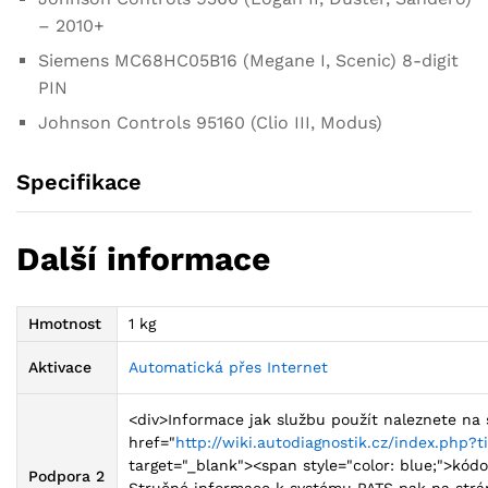
– 2010+
Siemens MC68HC05B16 (Megane I, Scenic) 8-digit
PIN
Johnson Controls 95160 (Clio III, Modus)
Specifikace
Další informace
Hmotnost
1 kg
Aktivace
Automatická přes Internet
<div>Informace jak službu použít naleznete na 
href="
http://wiki.autodiagnostik.cz/index.php
target="_blank"><span style="color: blue;">k
Podpora 2
Stručné informace k systému PATS pak na strá