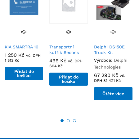
KIA SMARTRA 10
Transportní
Delphi DS150E
kufřík Secons
Truck Kit
1 250
Kč
vč. DPH
499
Kč
Výrobce:
Delphi
1 513
Kč
vč. DPH
604
Kč
Technologies
Přidat do
67 290
Kč
košíku
vč.
Přidat do
DPH
81 421
Kč
košíku
Čtěte více