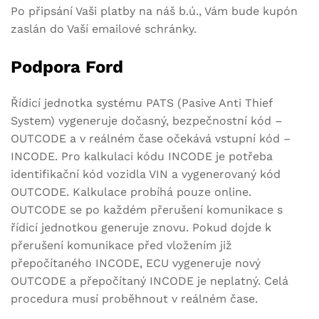
Po připsání Vaši platby na náš b.ú., Vám bude kupón
zaslán do Vaší emailové schránky.
Podpora Ford
Řídicí jednotka systému PATS (Pasive Anti Thief
System) vygeneruje dočasný, bezpečnostní kód –
OUTCODE a v reálném čase očekává vstupní kód –
INCODE. Pro kalkulaci kódu INCODE je potřeba
identifikační kód vozidla VIN a vygenerovaný kód
OUTCODE. Kalkulace probíhá pouze online.
OUTCODE se po každém přerušení komunikace s
řídicí jednotkou generuje znovu. Pokud dojde k
přerušení komunikace před vložením již
přepočítaného INCODE, ECU vygeneruje nový
OUTCODE a přepočítaný INCODE je neplatný. Celá
procedura musí proběhnout v reálném čase.