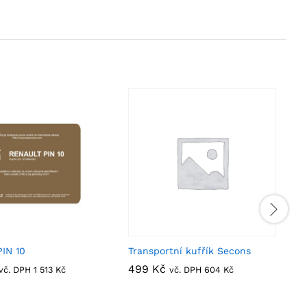
IN 10
Transportní kufřík Secons
499
499
Kč
Kč
vč. DPH
1 513
1 513
Kč
Kč
vč. DPH
604
604
Kč
Kč