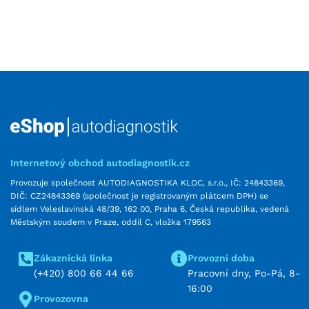
Internetový obchod autodiagnostik.cz
Provozuje společnost AUTODIAGNOSTIKA KLOC, s.r.o., IČ: 24843369,
DIČ: CZ24843369 (společnost je registrovaným plátcem DPH) se
sídlem Veleslavínská 48/39, 162 00, Praha 6, Česká republika, vedená
Městským soudem v Praze, oddíl C, vložka 179563
Zákaznická linka
Provozní doba
(+420) 800 66 44 66
Pracovní dny, Po-Pá, 8-
16:00
Provozovna