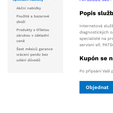
Akční nabídky
Popis služ
Použité a bazarové
zboží
Internetová služ
Produkty s tříletou
diagnostických o
zárukou v základní
specialisté na p
ceně
servisní síť. PA
Šest měsíců garance
vrácení peněz bez
Kupón se n
udání důvodů
Po připsání Vaší
Objednat