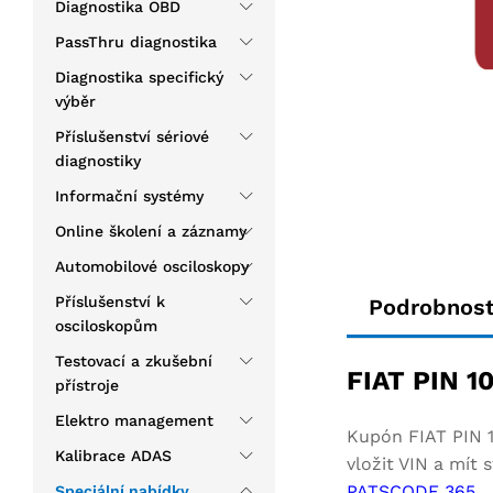
Diagnostika OBD
PassThru diagnostika
Diagnostika specifický
výběr
Příslušenství sériové
diagnostiky
Informační systémy
Online školení a záznamy
Automobilové osciloskopy
Příslušenství k
Podrobnost
osciloskopům
Testovací a zkušební
FIAT PIN 1
přístroje
Elektro management
Kupón FIAT PIN 1
Kalibrace ADAS
vložit VIN a mít
PATSCODE 365
.
Speciální nabídky