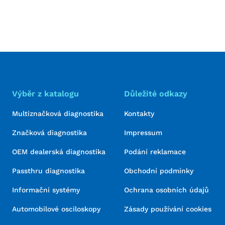
Výběr z katalogu
Důležité odkazy
Multiznačková diagnostika
Kontakty
Značková diagnostika
Impressum
OEM dealerská diagnostika
Podání reklamace
Passthru diagnostika
Obchodní podmínky
Informační systémy
Ochrana osobních údajů
Automobilové osciloskopy
Zásady používání cookies