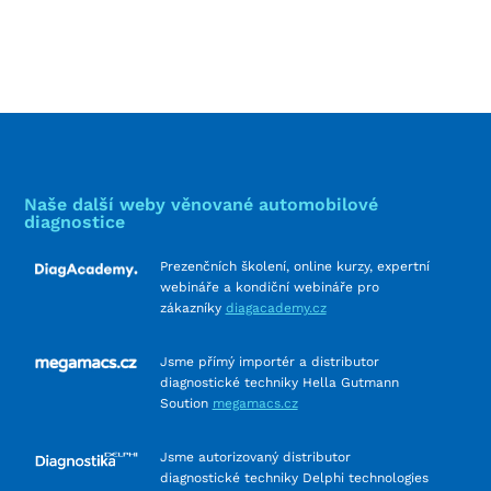
Naše další weby věnované automobilové
diagnostice
Prezenčních školení, online kurzy, expertní
webináře a kondiční webináře pro
zákazníky
diagacademy.cz
Jsme přímý importér a distributor
diagnostické techniky Hella Gutmann
Soution
megamacs.cz
Jsme autorizovaný distributor
diagnostické techniky Delphi technologies