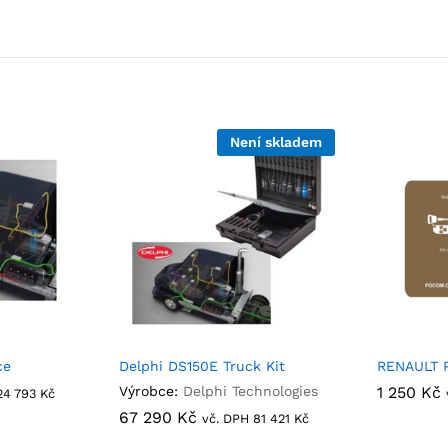
Není skladem
ce
Delphi DS150E Truck Kit
RENAULT P
Výrobce:
Delphi Technologies
1 250
1 250
Kč
Kč
24 793
24 793
Kč
Kč
67 290
67 290
Kč
Kč
vč. DPH
81 421
81 421
Kč
Kč