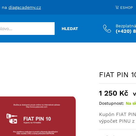
1
e na
diagacademy.cz
ESHOP
Bezplatná
HLEDAT
(+420) 
FIAT PIN 1
1 250
Kč
Dostupnost:
Na s
Kupón FIAT PIN
výpočet PINU 