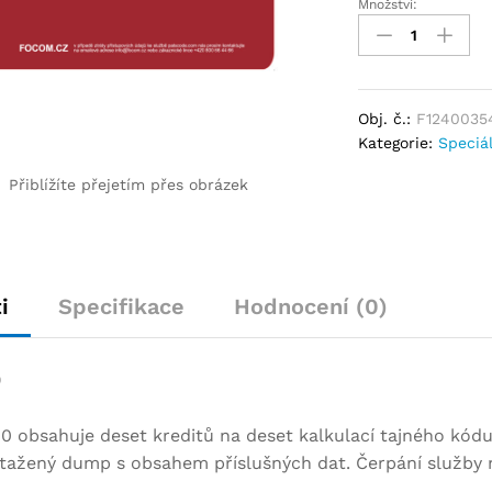
Množství:
Obj. č.:
F1240035
Kategorie:
Speciá
Přiblížíte přejetím přes obrázek
i
Specifikace
Hodnocení (0)
0
0 obsahuje deset kreditů na deset kalkulací tajného kódu
 stažený dump s obsahem příslušných dat. Čerpání služby 