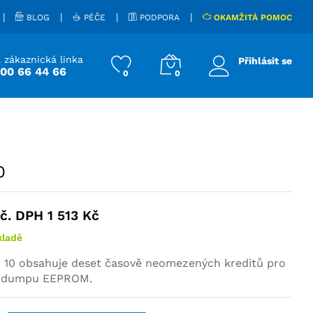
 250
Kč
Přidat do košíku
vč. DPH
1 513
Kč
|
|
|
|
BLOG
PÉČE
PODPORA
OKAMŽITÁ POMOC
 zákaznická linka
Přihlásit se
800 66 44 66
0
0
0
vč. DPH
1 513
Kč
kladě
 10 obsahuje deset časově neomezených kreditů pro
z dumpu EEPROM.