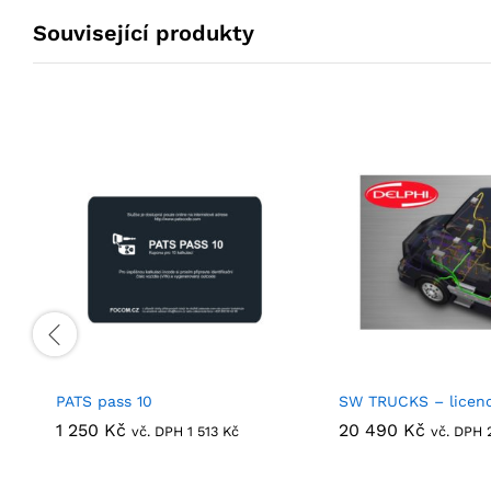
Související produkty
PATS pass 10
SW TRUCKS – licen
1 250
1 250
Kč
Kč
20 490
20 490
Kč
Kč
vč. DPH
1 513
1 513
Kč
Kč
vč. DPH