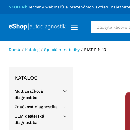
FIAT PIN 10
ŠKOLENÍ:
Termíny webinářů a prezenčních školení naleznet
Podrobnosti
Specifikace
Hodnocení (0)
Vše
Domů
/
Katalog
/
Speciální nabídky
/
FIAT PIN 10
KATALOG
Multiznačková
diagnostika
Značková diagnostika
OEM dealerská
diagnostika