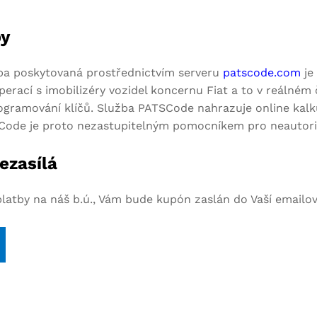
by
ba poskytovaná prostřednictvím serveru
patscode.com
je
perací s imobilizéry vozidel koncernu Fiat a to v reálném
rogramování klíčů. Služba PATSCode nahrazuje online kalk
TSCode je proto nezastupitelným pomocníkem pro neautori
ezasílá
 platby na náš b.ú., Vám bude kupón zaslán do Vaší emailo