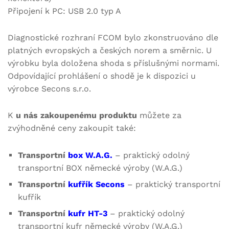
Připojení k PC: USB 2.0 typ A
Diagnostické rozhraní FCOM bylo zkonstruováno dle
platných evropských a českých norem a směrnic. U
výrobku byla doložena shoda s příslušnými normami.
Odpovídající prohlášení o shodě je k dispozici u
výrobce Secons s.r.o.
K
u nás zakoupenému produktu
můžete za
zvýhodněné ceny zakoupit také:
Transportní
box W.A.G.
– praktický odolný
transportní BOX německé výroby (W.A.G.)
Transportní
kufřík Secons
– praktický transportní
kufřík
Transportní
kufr HT-3
– praktický odolný
transportní kufr německé výroby (W.A.G.)