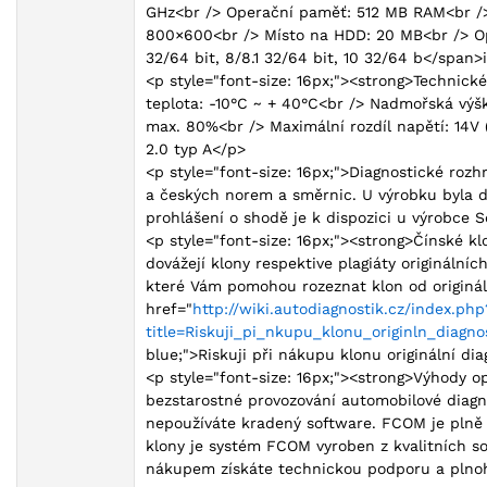
GHz<br /> Operační paměť: 512 MB RAM<br />
800×600<br /> Místo na HDD: 20 MB<br /> Op
32/64 bit, 8/8.1 32/64 bit, 10 32/64 b</span>
<p style="font-size: 16px;"><strong>Technick
teplota: -10°C ~ + 40°C<br /> Nadmořská výš
max. 80%<br /> Maximální rozdíl napětí: 14V
2.0 typ A</p>
<p style="font-size: 16px;">Diagnostické ro
a českých norem a směrnic. U výrobku byla d
prohlášení o shodě je k dispozici u výrobce S
<p style="font-size: 16px;"><strong>Čínské k
dovážejí klony respektive plagiáty originálních
které Vám pomohou rozeznat klon od originál
href="
http://wiki.autodiagnostik.cz/index.php
title=Riskuji_pi_nkupu_klonu_originln_diagno
blue;">Riskuji při nákupu klonu originální di
<p style="font-size: 16px;"><strong>Výhody o
bezstarostné provozování automobilové diagn
nepoužíváte kradený software. FCOM je plně 
klony je systém FCOM vyroben z kvalitních so
nákupem získáte technickou podporu a plno