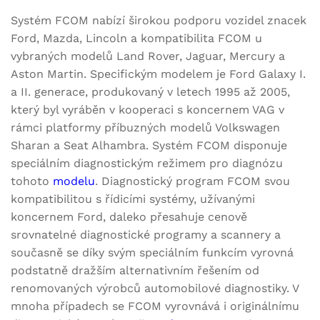
Systém FCOM nabízí širokou podporu vozidel znacek
Ford, Mazda, Lincoln a kompatibilita FCOM u
vybraných modelů Land Rover, Jaguar, Mercury a
Aston Martin. Specifickým modelem je Ford Galaxy I.
a II. generace, produkovaný v letech 1995 až 2005,
který byl vyráběn v kooperaci s koncernem VAG v
rámci platformy příbuzných modelů Volkswagen
Sharan a Seat Alhambra. Systém FCOM disponuje
speciálním diagnostickým režimem pro diagnózu
tohoto
modelu
. Diagnostický program FCOM svou
kompatibilitou s řídicími systémy, užívanými
koncernem Ford, daleko přesahuje cenově
srovnatelné diagnostické programy a scannery a
současně se díky svým speciálním funkcím vyrovná
podstatně dražším alternativním řešením od
renomovaných výrobců automobilové diagnostiky. V
mnoha případech se FCOM vyrovnává i originálnímu