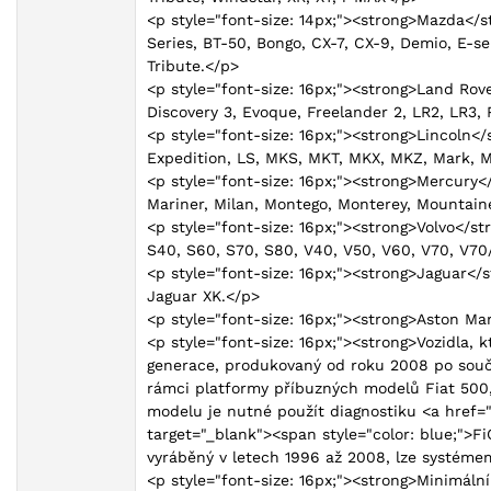
<p style="font-size: 14px;"><strong>Mazda</str
Series, BT-50, Bongo, CX-7, CX-9, Demio, E-se
Tribute.</p>
<p style="font-size: 16px;"><strong>Land Rov
Discovery 3, Evoque, Freelander 2, LR2, LR3,
<p style="font-size: 16px;"><strong>Lincoln</
Expedition, LS, MKS, MKT, MKX, MKZ, Mark, Ma
<p style="font-size: 16px;"><strong>Mercury
Mariner, Milan, Montego, Monterey, Mountaine
<p style="font-size: 16px;"><strong>Volvo</s
S40, S60, S70, S80, V40, V50, V60, V70, V7
<p style="font-size: 16px;"><strong>Jaguar</s
Jaguar XK.</p>
<p style="font-size: 16px;"><strong>Aston Ma
<p style="font-size: 16px;"><strong>Vozidla, 
generace, produkovaný od roku 2008 po souča
rámci platformy příbuzných modelů Fiat 500, 
modelu je nutné použít diagnostiku <a href="
target="_blank"><span style="color: blue;">F
vyráběný v letech 1996 až 2008, lze systém
<p style="font-size: 16px;"><strong>Minimáln