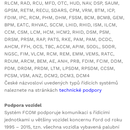
RLCM, RAD, RCU, MFD, OTC, HUD, NAV, DSP, SAUM,
GPSM, RETM, RECU, SDARS, CPM, VRM, BTM, ICP,
FDIM, IPC, RCM, PHM, DHM, FSSM, BCM, BCMB, GEM,
BPM, EATC, RHVAC, SCCM, LHID, RHID, ISM, ILCM,
CCM, CSM, LCM, HCM, HCM2, RHID, DSM, PSM,
DRSM, PRSM, RAP, PATS, RKE, PAM, PAM, DCDC,
AHCM, FFH, OCS, TBC, ACCM, APIM, SODL, SODR,
NGSC, FIM, VLCM, RCM, REM, EMM, VEMS, RATC,
RDUM, ARCM, BEM, AE, ANH, PRB, FDIM, FCIM, DDM,
PDM, DRDM, PRDM, LTM, LPSDM, RPSDM, CCSM,
PCSM, VSM, ANZ, DCM2, DCM3, DCM4
České názvosloví uvedených typů řídicích systémů
naleznete na stránkách
technické podpory
Podpora vozidel
Systém FCOM podporuje komunikaci s řídicími
jednotkami u většiny vozidel koncernu Ford od roku
1995 – 2015, tzn. všechna vozidla vybavená palubní