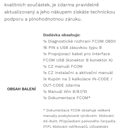
kvalitních součástek, je zdarma pravidelně
aktualizovaný a jeho nákupem získáte technickou
podporu a plnohodnotnou záruku.
Dodávka obsahuje:
1x Diagnostické rozhraní FCOM OBDII
16 PIN s USB zásuvkou typu B
1x Propojovací kabel pro interface
FCOM USB (konektor B konektor A)
1x CZ manuál FCOM
1x CZ instalační a aktivační manuál
1x Kupón na 2 kalkulace IN-CODE /
OUT-CODE zdarma
OBSAH BALENÍ
1x Manuál Win 8/8.1/10
1x Dokumentace FCOM*
* Dokumentace FCOM obsahuje veškeré
manuály poskytované výrobcem: Kódování
AS-Built, Přizpůsobení palivového čerpadla
(FIP), Kódování vstřikovačů, Uživatelský