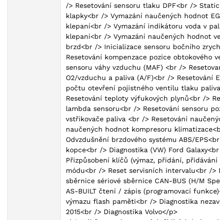
/> Resetování sensoru tlaku DPF<br /> Stati
klapky<br /> Vymazání naučených hodnot EG
klepaní<br /> Vymazání indikátoru voda v p
klepaní<br /> Vymazání naučených hodnot vent
brzd<br /> Inicializace sensoru bočního zrych
Resetování kompenzace pozice obtokového ven
sensoru váhy vzduchu (MAF) <br /> Resetova
O2/vzduchu a paliva (A/F)<br /> Resetování E
počtu otevření pojistného ventilu tlaku paliv
Resetování teploty výfukových plynů<br /> Re
lambda sensoru<br /> Resetování sensoru po
vstřikovače paliva <br /> Resetování nauče
naučených hodnot kompresoru klimatizace<br
Odvzdušnění brzdového systému ABS/EPS<br /
kopce<br /> Diagnostika (VW) Ford Galaxy<br
Přizpůsobení klíčů (výmaz, přidání, přidáván
módu<br /> Reset servisních intervalu<br /> 
sběrnice sériové sběrnice CAN-BUS (H/M Spee
AS-BUILT čtení / zápis (programovací funkce)
výmazu flash paměti<br /> Diagnostika neza
2015<br /> Diagnostika Volvo</p>