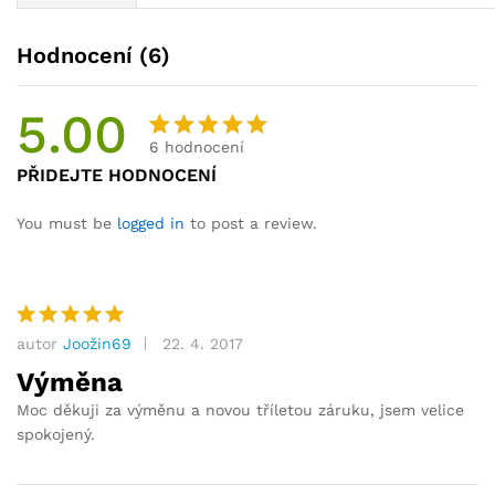
Hodnocení (6)
5.00
6
hodnocení
Hodnocen
6
PŘIDEJTE HODNOCENÍ
o
5.00
z
5 na
You must be
logged in
to post a review.
základě
hodnocení
zákazníků
autor
Joožin69
22. 4. 2017
Hodnocení
5
z 5
Výměna
Moc děkuji za výměnu a novou tříletou záruku, jsem velice
spokojený.