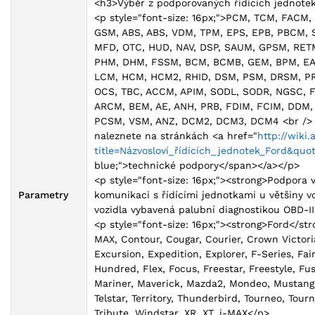
<h3>Výběr z podporovaných řídících jednote
<p style="font-size: 16px;">PCM, TCM, FAC
GSM, ABS, ABS, VDM, TPM, EPS, EPB, PBCM,
MFD, OTC, HUD, NAV, DSP, SAUM, GPSM, RETM
PHM, DHM, FSSM, BCM, BCMB, GEM, BPM, EAT
LCM, HCM, HCM2, RHID, DSM, PSM, DRSM, PR
OCS, TBC, ACCM, APIM, SODL, SODR, NGSC, 
ARCM, BEM, AE, ANH, PRB, FDIM, FCIM, DDM
PCSM, VSM, ANZ, DCM2, DCM3, DCM4 <br /> Č
naleznete na stránkách <a href="
http://wiki
title=Názvosloví_řídících_jednotek_Ford&quo
blue;">technické podpory</span></a></p>
<p style="font-size: 16px;"><strong>Podpora
Parametry
komunikaci s řídícími jednotkami u většiny v
vozidla vybavená palubní diagnostikou OBD-II
<p style="font-size: 16px;"><strong>Ford</st
MAX, Contour, Cougar, Courier, Crown Victori
Excursion, Expedition, Explorer, F-Series, Fai
Hundred, Flex, Focus, Freestar, Freestyle, Fus
Mariner, Maverick, Mazda2, Mondeo, Mustang,
Telstar, Territory, Thunderbird, Tourneo, Tou
Tribute, Windstar, XR, XT, i-MAX</p>