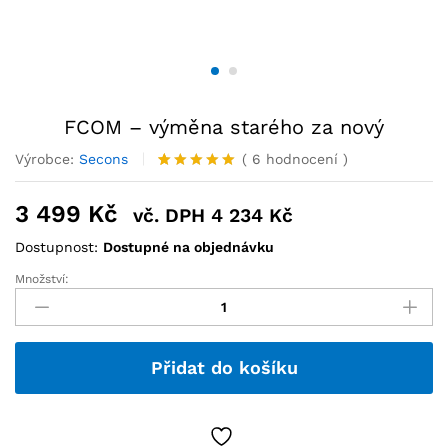
FCOM – výměna starého za nový
Výrobce:
Secons
(
6
hodnocení
)
Hodnoceno
6
5.00
z 5
3 499
Kč
vč. DPH
4 234
Kč
na základě
hodnocení
Dostupnost:
Dostupné na objednávku
zákazníků
Množství:
Přidat do košíku