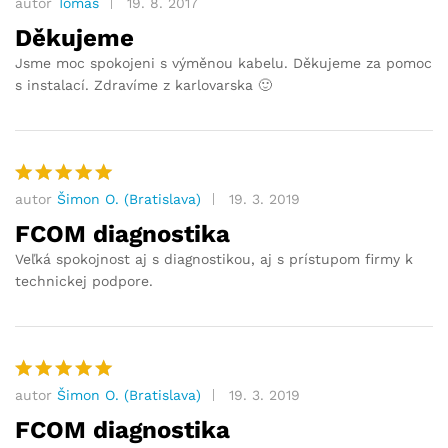
autor
Tomáš
19. 8. 2017
Hodnocení
5
z 5
Děkujeme
Jsme moc spokojeni s výměnou kabelu. Děkujeme za pomoc
s instalací. Zdravíme z karlovarska 🙂
autor
Šimon O. (Bratislava)
19. 3. 2019
Hodnocení
5
z 5
FCOM diagnostika
Veľká spokojnost aj s diagnostikou, aj s prístupom firmy k
technickej podpore.
autor
Šimon O. (Bratislava)
19. 3. 2019
Hodnocení
5
z 5
FCOM diagnostika