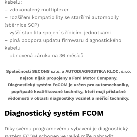
kabelu:
– zdokonalený multiplexer
– rozšíření kompatibility se staršími automobily
(sběrnice SCP)
– vyšší stabilita spojení s řídicími jednotkami
– plná podpora updatu firmwaru diagnostického
kabelu
– obnovená záruka na 36 měsíců
Společnosti SECONS s.r.o. a AUTODIAGNOSTIKA KLOC, s.r.o.
nejsou nijak propojeny s Ford Motor Company.
Diagnostický systém FoCOM je určen pro automechaniky,
popřípadě kvalifikované techniky, kteří mají příslušné
vědomosti v oblasti diagnostiky vozidel a měřící techniky.
Diagnostický systém FCOM
Díky svému programovému vybavení je diagnostický
systém FCOM schopen ve velké míře nahradit