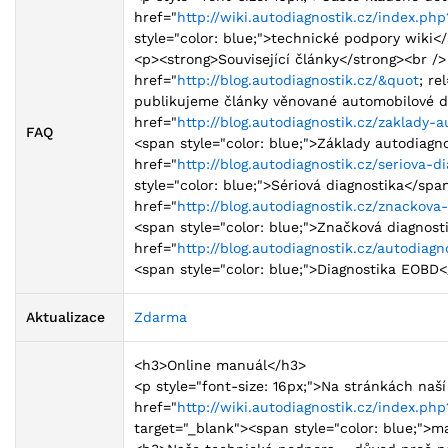
href="
http://wiki.autodiagnostik.cz/index.p
style="color: blue;">technické podpory wiki<
<p><strong>Související články</strong><br /
href="
http://blog.autodiagnostik.cz/&quot
; re
publikujeme články věnované automobilové di
href="
http://blog.autodiagnostik.cz/zaklady-
FAQ
<span style="color: blue;">Základy autodiagn
href="
http://blog.autodiagnostik.cz/seriova-d
style="color: blue;">Sériová diagnostika</spa
href="
http://blog.autodiagnostik.cz/znackova
<span style="color: blue;">Značková diagnost
href="
http://blog.autodiagnostik.cz/autodiag
<span style="color: blue;">Diagnostika EOBD
Aktualizace
Zdarma
<h3>Online manuál</h3>
<p style="font-size: 16px;">Na stránkách naš
href="
http://wiki.autodiagnostik.cz/index.p
target="_blank"><span style="color: blue;"