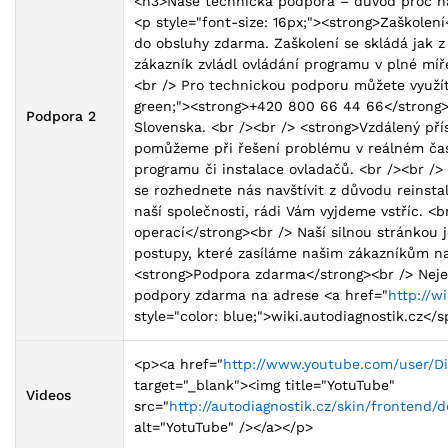
<h3>Naše technická podpora – důvod proč n
<p style="font-size: 16px;"><strong>Zaškolen
do obsluhy zdarma. Zaškolení se skládá jak z 
zákazník zvládl ovládání programu v plné míř
<br /> Pro technickou podporu můžete využít 
green;"><strong>+420 800 66 44 66</strong></
Podpora 2
Slovenska. <br /><br /> <strong>Vzdálený pří
pomůžeme při řešení problému v reálném čase
programu či instalace ovladačů. <br /><br /
se rozhednete nás navštívit z důvodu reinsta
naší společnosti, rádi Vám vyjdeme vstříc. <
operací</strong><br /> Naší silnou stránkou 
postupy, které zasíláme našim zákazníkům na
<strong>Podpora zdarma</strong><br /> Neje
podpory zdarma na adrese <a href="
http://w
style="color: blue;">wiki.autodiagnostik.cz</
<p><a href="
http://www.youtube.com/user/D
target="_blank"><img title="YotuTube"
Videos
src="
http://autodiagnostik.cz/skin/frontend
alt="YotuTube" /></a></p>