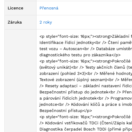
Licence
Přenosná
Záruka
2 roky
<p style="font-size: 16px;"><strong>Základn
Identifikace řídicí jednotky<br /> Čtení pam
test vozu – Autoscan<br /> Databáze umístěn
diagnostického testu pro zákazníka</p>
<p style="font-size: 16px;"><strong>Pokročil
(světový unikát)<br /> Testy akčních členů 
zobrazení (pohled 3×3)<br /> Měřené hodnoty
Textové zobrazení (úplný seznam)<br /> Měř
/> Resety adaptací – základní nastavení řídi
Bezpečnostní přístup do jednotek<br /> Pře
a párování řídicích jednotek<br /> Programová
jednotce<br /> Kódování klíčů a práce s imob
Bezpečnostní přístup</p>
<p style="font-size: 16px;"><strong>Pokroči
/> Kódování vstřikovačů TDCi (Čtení/Zápis ka
Diagnostika čerpadel Bosch TDDi (přímé připo