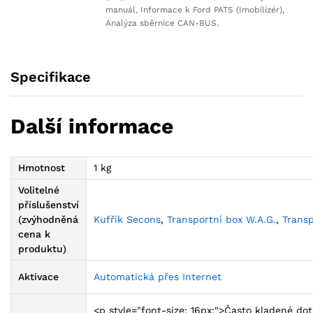
manuál, Informace k Ford PATS (Imobilizér),
Analýza sběrnice CAN-BUS.
Specifikace
Další informace
Hmotnost
1 kg
Volitelné
příslušenství
(zvýhodněná
Kufřík Secons
,
Transportní box W.A.G.
,
Transp
cena k
produktu)
Aktivace
Automatická přes Internet
<p style="font-size: 16px;">Často kladené dot