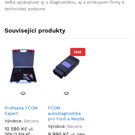
Veľká spokojnost aj s diagnostikou, aj s prístupom firmy k
technickej podpore.
Související produkty
Hot
Profisada FCOM
FCOM
Expert
autodiagnostika
pro Ford a Mazda
Výrobce:
Secons
Výrobce:
Secons
10 590
Kč
vč.
9 990
Kč
DPH
12 814
Kč
vč. DPH