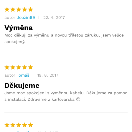
autor
Joožin69
22. 4. 2017
Hodnocení
5
z 5
Výměna
Moc děkuji za výměnu a novou tříletou záruku, jsem velice
spokojený.
autor
Tomáš
19. 8. 2017
Hodnocení
5
z 5
Děkujeme
Jsme moc spokojeni s výměnou kabelu. Děkujeme za pomoc
s instalací. Zdravíme z karlovarska 🙂