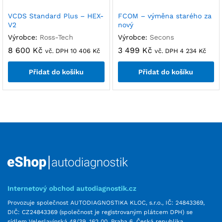
VCDS Standard Plus – HEX-
FCOM – výměna starého za
V2
nový
Výrobce:
Ross-Tech
Výrobce:
Secons
8 600
Kč
3 499
Kč
vč. DPH
10 406
Kč
vč. DPH
4 234
Kč
Přidat do košíku
Přidat do košíku
Internetový obchod autodiagnostik.cz
Provozuje společnost AUTODIAGNOSTIKA KLOC, s.r.o., IČ: 24843369,
DIČ: CZ24843369 (společnost je registrovaným plátcem DPH) se
sídlem Veleslavínská 48/39, 162 00, Praha 6, Česká republika,