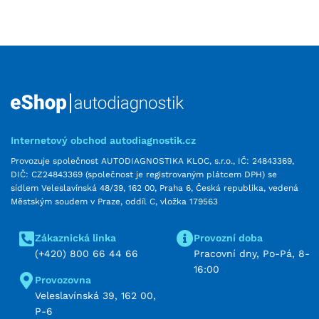
Internetový obchod autodiagnostik.cz
Provozuje společnost AUTODIAGNOSTIKA KLOC, s.r.o., IČ: 24843369,
DIČ: CZ24843369 (společnost je registrovaným plátcem DPH) se
sídlem Veleslavínská 48/39, 162 00, Praha 6, Česká republika, vedená
Městským soudem v Praze, oddíl C, vložka 179563
Zákaznická linka
Provozní doba
(+420) 800 66 44 66
Pracovní dny, Po-Pá, 8-
16:00
Provozovna
Veleslavínská 39, 162 00,
P-6