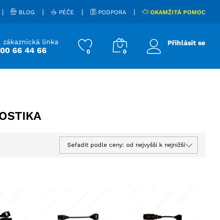
|
|
|
|
BLOG
PÉČE
PODPORA
OKAMŽITÁ POMOC
 zákaznická linka
Přihlásit se
800 66 44 66
0
0
OSTIKA
Seřadit podle ceny: od nejvyšší k nejnižší