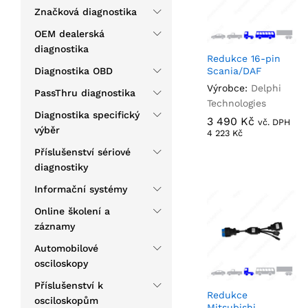
Značková diagnostika
OEM dealerská
diagnostika
Redukce 16-pin
Diagnostika OBD
Scania/DAF
Výrobce:
Delphi
PassThru diagnostika
Technologies
Diagnostika specifický
3 490
3 490
Kč
Kč
vč. DPH
výběr
4 223
4 223
Kč
Kč
Příslušenství sériové
diagnostiky
Informační systémy
Online školení a
záznamy
Automobilové
osciloskopy
Příslušenství k
Redukce
osciloskopům
Mitsubishi