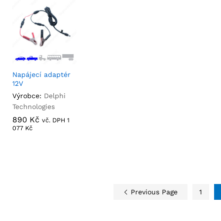
Napájecí adaptér
12V
Výrobce:
Delphi
Technologies
890
890
Kč
Kč
vč. DPH
1
1
077
077
Kč
Kč
Previous Page
1