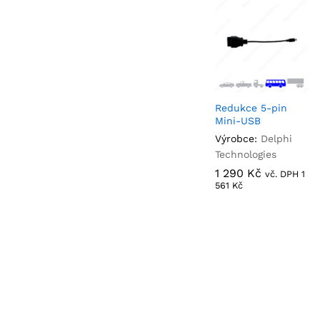
Redukce 5-pin
Mini-USB
Výrobce:
Delphi
Technologies
1 290
1 290
Kč
Kč
vč. DPH
1
1
561
561
Kč
Kč