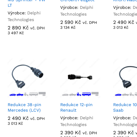
LT
Výrobce:
Delphi
Výrobce:
D
Výrobce:
Delphi
Technologies
Technologi
Technologies
2 590
2 590
Kč
Kč
2 490
2 490
Kč
Kč
vč. DPH
2 890
2 890
Kč
Kč
3 134
3 134
Kč
Kč
3 013
3 013
Kč
Kč
vč. DPH
3 497
3 497
Kč
Kč
Redukce 38-pin
Redukce 12-pin
Redukce 10
Mercedes (LCV)
Renault
Saab
2 490
2 490
Kč
Kč
Výrobce:
Delphi
Výrobce:
D
vč. DPH
3 013
3 013
Kč
Kč
Technologies
Technologi
2 390
2 390
Kč
Kč
2 390
2 390
Kč
Kč
vč. DPH