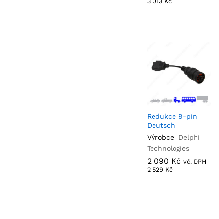
3 013
3 013
Kč
Kč
Redukce 9-pin
Deutsch
Výrobce:
Delphi
Technologies
2 090
2 090
Kč
Kč
vč. DPH
2 529
2 529
Kč
Kč