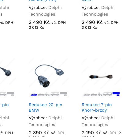
elphi
Výrobce:
Delphi
Výrobce:
Delphi
es
Technologies
Technologies
2 490
2 490
Kč
Kč
2 490
2 490
Kč
Kč
vč. DPH
vč. DPH
vč. DPH
3 013
3 013
Kč
Kč
3 013
3 013
Kč
Kč
-pin
Redukce 20-pin
Redukce 7-pin
BMW
Knorr-brzdy
elphi
Výrobce:
Delphi
Výrobce:
Delphi
es
Technologies
Technologies
2 390
2 390
Kč
Kč
2 190
2 190
Kč
Kč
vč. DPH
vč. DPH
vč. DPH
2
2