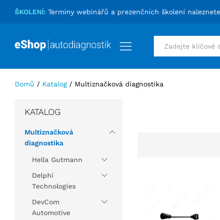
ŠKOLENÍ:
Termíny webinářů a prezenčních školení naleznet
Vše
Domů
/
Katalog
/
Multiznačková diagnostika
KATALOG
Multiznačková
diagnostika
Hella Gutmann
Delphi
Technologies
DevCom
Automotive