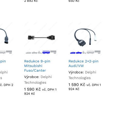
2 892
2 892
Kč
Kč
650
650
Kč
Kč
pin
Redukce 9-pin
Redukce 2+2-pin
Mitsubishi
Audi/VW
Fuso/Canter
elphi
Výrobce:
Delphi
Výrobce:
Delphi
es
Technologies
Technologies
1 590
1 590
Kč
Kč
vč. DPH
2
2
vč. DPH
1
1
1 590
1 590
Kč
Kč
924
924
Kč
Kč
vč. DPH
1
1
924
924
Kč
Kč