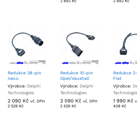
2 892
2 892
Kč
Kč
2 892
2 892
Kč
Kč
Redukce 38-pin
Redukce 10-pin
Redukce 3-
Iveco
Opel/Vauxhall
Fiat
Výrobce:
Delphi
Výrobce:
Delphi
Výrobce:
D
Technologies
Technologies
Technologi
2 090
2 090
Kč
Kč
2 090
2 090
Kč
Kč
1 990
1 990
Kč
Kč
vč. DPH
vč. DPH
2 529
2 529
Kč
Kč
2 529
2 529
Kč
Kč
408
408
Kč
Kč