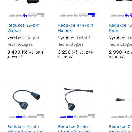
Redukce 25-pin
Redukce 4+4-pin
Redukce 18
Wabco
Haldex
Knorr
Výrobce:
Delphi
Výrobce:
Delphi
Výrobce:
D
Technologies
Technologies
Technologi
3 490
3 490
Kč
Kč
3 290
3 290
Kč
Kč
2 990
2 990
Kč
Kč
vč. DPH
vč. DPH
4 223
4 223
Kč
Kč
3 981
3 981
Kč
Kč
3 618
3 618
Kč
Kč
Redukce 14-pin
Redukce 2-pin
Redukce 7-
MB Sprinter + VW
Citroen/Peugeot
Knorr/Wab