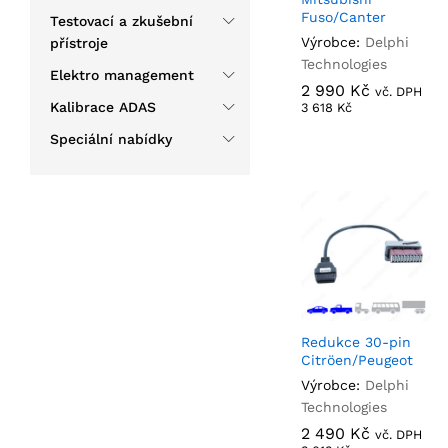
Fuso/Canter
Testovací a zkušební
Výrobce:
Delphi
přístroje
Technologies
Elektro management
2 990
2 990
Kč
Kč
vč. DPH
Kalibrace ADAS
3 618
3 618
Kč
Kč
Speciální nabídky
Redukce 30-pin
Citröen/Peugeot
Výrobce:
Delphi
Technologies
2 490
2 490
Kč
Kč
vč. DPH