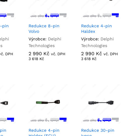
-pin
Redukce 8-pin
Redukce 4-pin
Volvo
Haldex
elphi
Výrobce:
Delphi
Výrobce:
Delphi
es
Technologies
Technologies
2 990
2 990
Kč
Kč
2 990
2 990
Kč
Kč
vč. DPH
vč. DPH
vč. DPH
3 618
3 618
Kč
Kč
3 618
3 618
Kč
Kč
pin
Redukce 4-pin
Redukce 30-pin
co
Haldex (ECU)
Iveco