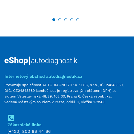
Internetový obchod autodiagnostik.cz
Provozuje společnost AUTODIAGNOSTIKA KLOC, s.r.o., IČ: 24843369,
DIČ: CZ24843369 (společnost je registrovaným plátcem DPH) se
sídlem Veleslavínská 48/39, 162 00, Praha 6, Česká republika,
vedená Městským soudem v Praze, oddíl C, vložka 179563
Zákaznická linka
(+420) 800 66 44 66