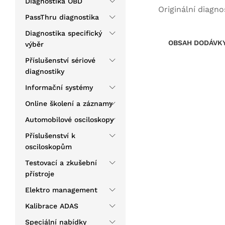
Diagnostika OBD
Originální diagn
PassThru diagnostika
Diagnostika specifický
OBSAH DODÁVK
výběr
Příslušenství sériové
diagnostiky
Informační systémy
Online školení a záznamy
Automobilové osciloskopy
Příslušenství k
osciloskopům
Testovací a zkušební
přístroje
Elektro management
Kalibrace ADAS
Speciální nabídky