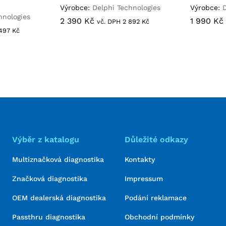
Výrobce:
Delphi Technologies
Výrobce:
hnologies
2 390
2 390
Kč
Kč
1 990
1 990
Kč
Kč
vč. DPH
2 892
2 892
Kč
Kč
 497
 497
Kč
Kč
Výběr z katalogu
Důležité odkazy
Multiznačková diagnostika
Kontakty
Značková diagnostika
Impressum
OEM dealerská diagnostika
Podání reklamace
Passthru diagnostika
Obchodní podmínky