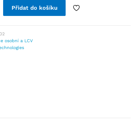
Přidat do košíku
02
e osobní a LCV
echnologies