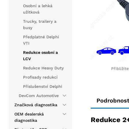
Osobní a lehká
užitková
Trucky, trailery a
busy
Předplatné Delphi
VTI
Redukce osobní a
LCV
Redukce Heavy Duty
Přiblížít
Profisady redukcí
Příslušenství Delphi
DevCom Automotive
Podrobnost
Značková diagnostika
OEM dealerská
Redukce 2
diagnostika