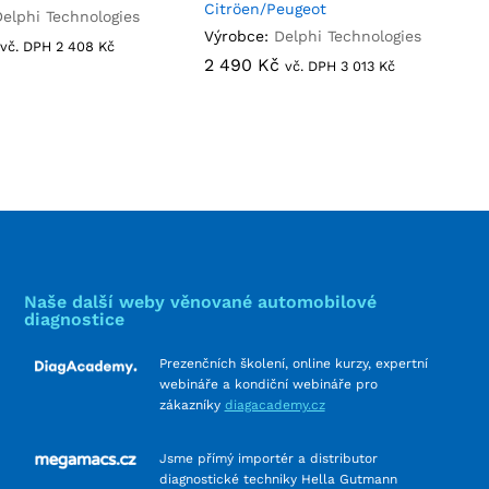
Citröen/Peugeot
Delphi Technologies
Výrobce:
Delphi Technologies
vč. DPH
2 408
2 408
Kč
Kč
2 490
2 490
Kč
Kč
vč. DPH
3 013
3 013
Kč
Kč
Naše další weby věnované automobilové
diagnostice
Prezenčních školení, online kurzy, expertní
webináře a kondiční webináře pro
zákazníky
diagacademy.cz
Jsme přímý importér a distributor
diagnostické techniky Hella Gutmann