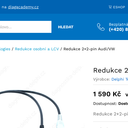
1 
e na
diagacademy.cz
ESHOP
Bezplatná
HLEDAT
(+420) 
logies
/
Redukce osobní a LCV
/
Redukce 2+2-pin Audi/VW
Redukce 2
Výrobce:
Delphi T
1 590
Kč
Dostupnost:
Dost
Redukce 2+2-pi