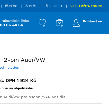
590
Kč
Přidat do košíku
vč. DPH
1 924
Kč
|
|
|
|
BLOG
PÉČE
PODPORA
OKAMŽITÁ POMOC
 zákaznická linka
Přihlásit se
800 66 44 66
0
0
+2-pin Audi/VW
echnologies
vč. DPH
1 924
Kč
upné na objednávku
n Audi/VW pro osobní/VAN vozidla