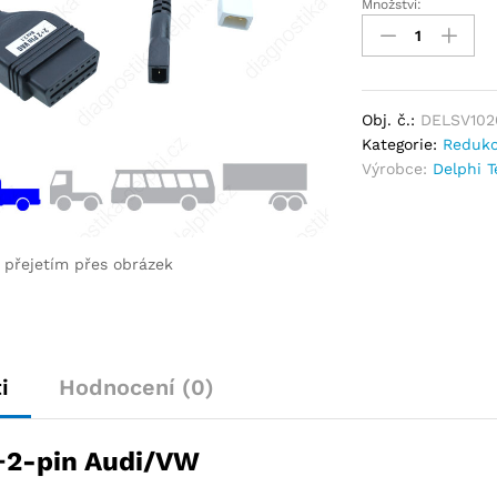
Množství:
Obj. č.:
DELSV102
Kategorie:
Redukc
Výrobce:
Delphi T
e přejetím přes obrázek
i
Hodnocení (0)
+2-pin Audi/VW