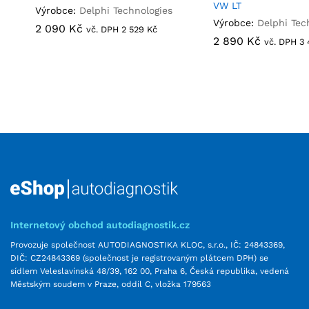
VW LT
Výrobce:
Delphi Technologies
Výrobce:
Delphi Tec
2 090
2 090
Kč
Kč
vč. DPH
2 529
2 529
Kč
Kč
2 890
2 890
Kč
Kč
vč. DPH
3
3
Internetový obchod autodiagnostik.cz
Provozuje společnost AUTODIAGNOSTIKA KLOC, s.r.o., IČ: 24843369,
DIČ: CZ24843369 (společnost je registrovaným plátcem DPH) se
sídlem Veleslavínská 48/39, 162 00, Praha 6, Česká republika, vedená
Městským soudem v Praze, oddíl C, vložka 179563