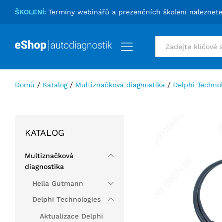
Redukce 2+2-pin Audi/VW
ŠKOLENÍ:
Termíny webinářů a prezenčních školení naleznet
Podrobnosti
Hodnocení (0)
Vše
Domů
/
Katalog
/
Multiznačková diagnostika
/
Delphi Techno
KATALOG
Multiznačková
diagnostika
Hella Gutmann
Delphi Technologies
Aktualizace Delphi