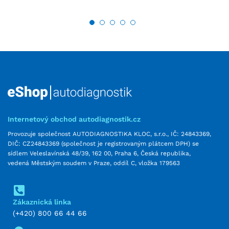
Internetový obchod autodiagnostik.cz
Provozuje společnost AUTODIAGNOSTIKA KLOC, s.r.o., IČ: 24843369,
DIČ: CZ24843369 (společnost je registrovaným plátcem DPH) se
sídlem Veleslavínská 48/39, 162 00, Praha 6, Česká republika,
vedená Městským soudem v Praze, oddíl C, vložka 179563
Zákaznická linka
(+420) 800 66 44 66