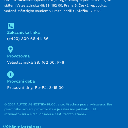
sídlem Veleslavínská 48/39, 162 00, Praha 6, Česká republika,
vedená Městským soudem v Praze, oddíl C, vložka 179563
Zákaznická linka
(+420) 800 66 44 66
Provozovna
Veleslavínská 39, 162 00, P-6
Provozní doba
Pracovní dny, Po-Pá, 8-16:00
© 2024 AUTODIAGNOSTIKA KLOC, s.r.o. Všechna práva vyhrazena. Bez
písemného svolení provozovatele je zakázáno jakékoliv užití,
rozmnožování a šíření obsahu a částí těchto stránek.
Výběr z katalogu