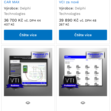
CAR MAX
VCI za nové
Výrobce:
Delphi
Výrobce:
Delphi
Technologies
Technologies
36 700
Kč
39 890
Kč
vč. DPH
44
vč. DPH
48
407
Kč
267
Kč
Čtěte více
Čtěte více