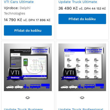
VTI Cars Ultimate
Update Truck Ultimate
Výrobce:
Delphi
36 490
Kč
vč. DPH
44 153
Kč
Technologies
Přidat do košíku
14 790
Kč
vč. DPH
17 896
Kč
Přidat do košíku
Update Truck Business
Update Truck Professional