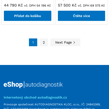
44 790
Kč
57 500
Kč
vč. DPH
54 196
Kč
vč. DPH
69 575
Kč
Přidat do košíku
Čtěte více
1
2
Next Page
Internetový obchod autodiagnostik.cz
Provozuje společnost AUTODIAGNOSTIKA KLOC, s.r.o., IČ: 24843369,
DIČ: CZ24843369 (společnost je registrovaným plátcem DPH) se