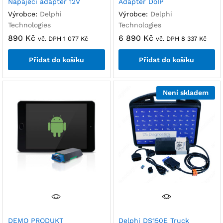
Napájecí adaptér 12V
Adaptér DoIP
Výrobce:
Delphi
Výrobce:
Delphi
Technologies
Technologies
890
Kč
6 890
Kč
vč. DPH
1 077
Kč
vč. DPH
8 337
Kč
Přidat do košíku
Přidat do košíku
Není skladem
DEMO PRODUKT
Delphi DS150E Truck