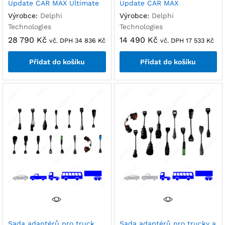
Update CAR MAX Ultimate
Update CAR MAX
Výrobce:
Delphi
Výrobce:
Delphi
Technologies
Technologies
28 790
Kč
14 490
Kč
vč. DPH
34 836
Kč
vč. DPH
17 533
Kč
Přidat do košíku
Přidat do košíku
Sada adaptérů pro truck,
Sada adaptérů pro trucky a