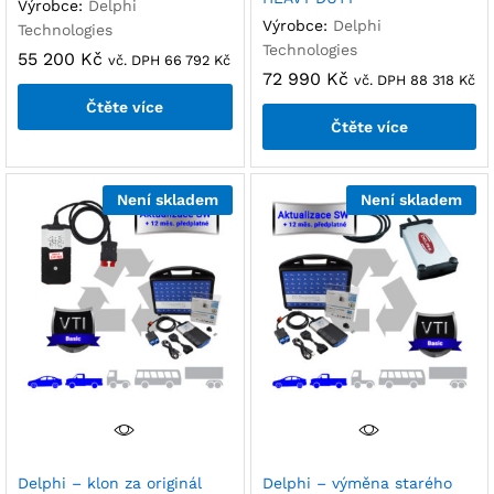
Výrobce:
Delphi
Výrobce:
Delphi
Technologies
Technologies
55 200
Kč
vč. DPH
66 792
Kč
72 990
Kč
vč. DPH
88 318
Kč
Čtěte více
Čtěte více
Není skladem
Není skladem
Delphi – klon za originál
Delphi – výměna starého