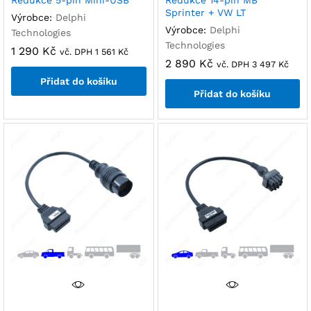
Redukce 5-pin Mini-USB
Redukce 14-pin MB
Sprinter + VW LT
Výrobce:
Delphi
Výrobce:
Delphi
Technologies
Technologies
1 290
Kč
vč. DPH
1 561
Kč
2 890
Kč
vč. DPH
3 497
Kč
Přidat do košíku
Přidat do košíku