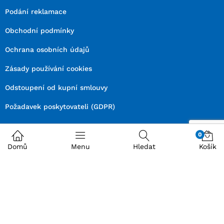
Podání reklamace
Obchodní podmínky
Ochrana osobních údajů
Zásady používání cookies
Odstoupení od kupní smlouvy
Požadavek poskytovateli (GDPR)
Naše další weby věnované automobilové diagnostice
0
Domů
Menu
Hledat
Košík
Prezenčních školení, online kurzy, expertní webináře a kondiční
webináře pro zákazníky
diagacademy.cz