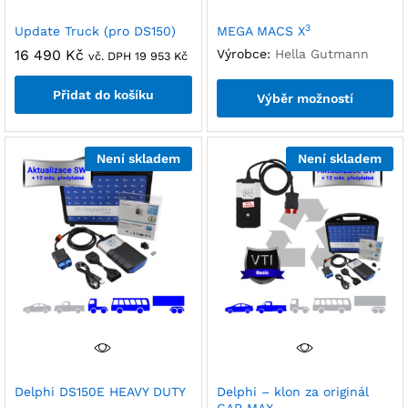
3
Update Truck (pro DS150)
MEGA MACS X
16 490
Kč
Výrobce:
Hella Gutmann
vč. DPH
19 953
Kč
Přidat do košíku
Výběr možností
Není skladem
Není skladem
Delphi DS150E HEAVY DUTY
Delphi – klon za originál