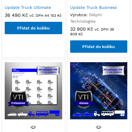
Update Truck Ultimate
Update Truck Business
36 490
Kč
Výrobce:
Delphi
vč. DPH
44 153
Kč
Technologies
Přidat do košíku
32 900
Kč
vč. DPH
39
809
Kč
Přidat do košíku