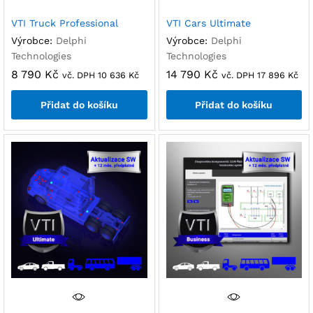
VTI Truck Professional
VTI Cars Ultimate
Výrobce:
Delphi
Výrobce:
Delphi
Technologies
Technologies
8 790
Kč
14 790
Kč
vč. DPH
10 636
Kč
vč. DPH
17 896
Kč
Přidat do košíku
Přidat do košíku