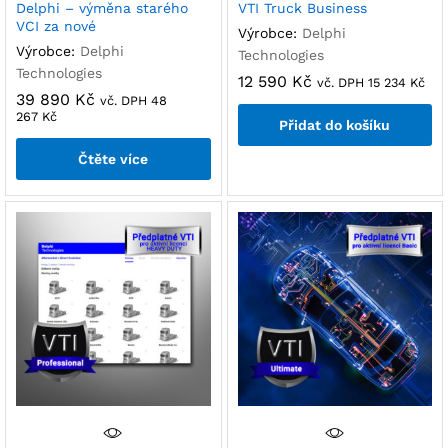
Delphi – výměna starého
VTI Truck Business
VCI za nové
Výrobce:
Delphi
Výrobce:
Delphi
Technologies
Technologies
12 590
Kč
vč. DPH
15 234
Kč
39 890
Kč
vč. DPH
48
267
Kč
Přidat do košíku
Čtěte více