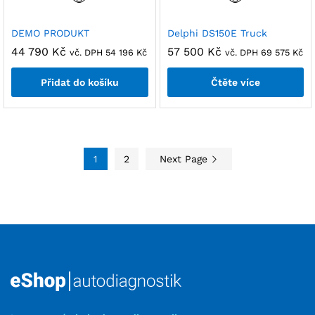
DEMO PRODUKT
Delphi DS150E Truck
44 790
Kč
57 500
Kč
vč. DPH
54 196
Kč
vč. DPH
69 575
Kč
Přidat do košíku
Čtěte více
1
2
Next Page