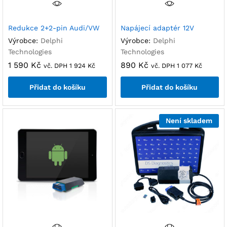
Redukce 2+2-pin Audi/VW
Napájecí adaptér 12V
Výrobce:
Delphi
Výrobce:
Delphi
Technologies
Technologies
1 590
Kč
890
Kč
vč. DPH
1 924
Kč
vč. DPH
1 077
Kč
Přidat do košíku
Přidat do košíku
Není skladem