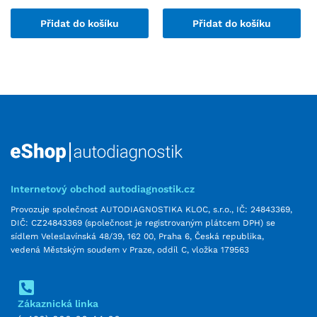
Přidat do košíku
Přidat do košíku
Internetový obchod autodiagnostik.cz
Provozuje společnost AUTODIAGNOSTIKA KLOC, s.r.o., IČ: 24843369,
DIČ: CZ24843369 (společnost je registrovaným plátcem DPH) se
sídlem Veleslavínská 48/39, 162 00, Praha 6, Česká republika,
vedená Městským soudem v Praze, oddíl C, vložka 179563
Zákaznická linka