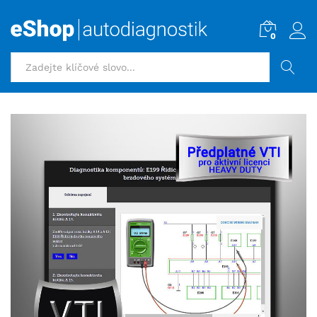
0
HLEDAT