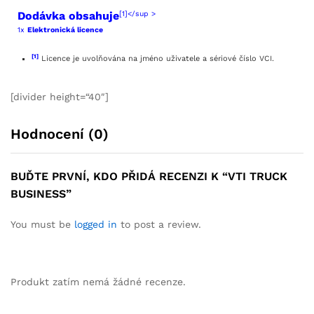
[1]</sup >
Dodávka obsahuje
1x
Elektronická licence
[1]
Licence je uvolňována na jméno uživatele a sériové číslo VCI.
[divider height=“40″]
Hodnocení (0)
BUĎTE PRVNÍ, KDO PŘIDÁ RECENZI K “VTI TRUCK
BUSINESS”
You must be
logged in
to post a review.
Produkt zatím nemá žádné recenze.