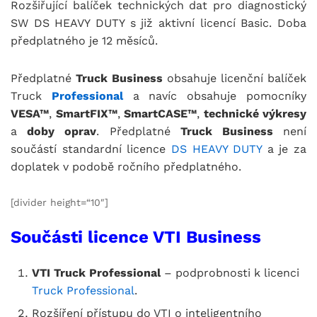
Rozšiřující balíček technických dat pro diagnostický
SW DS HEAVY DUTY s již aktivní licencí Basic. Doba
předplatného je 12 měsíců.
Předplatné
Truck Business
obsahuje licenční balíček
Truck
Professional
a navíc obsahuje pomocníky
VESA™
,
SmartFIX™
,
SmartCASE™
,
technické výkresy
a
doby oprav
. Předplatné
Truck Business
není
součástí standardní licence
DS HEAVY DUTY
a je za
doplatek v podobě ročního předplatného.
[divider height=“10″]
Součásti licence VTI Business
VTI Truck Professional
– podprobnosti k licenci
Truck Professional
.
Rozšíření přístupu do VTI o inteligentního