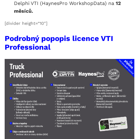
Delphi VTI (HaynesPro WorkshopData) na
12
měsíců.
[divider height=“10″]
Podrobný popopis licence VTI
Professional