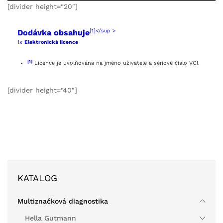
[divider height=“20″]
[1]</sup >
Dodávka obsahuje
1x
Elektronická licence
[1]
Licence je uvolňována na jméno uživatele a sériové číslo VCI.
[divider height=“40″]
KATALOG
Multiznačková diagnostika
Hella Gutmann