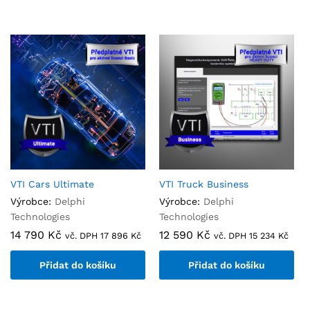
VTI Cars Ultimate
VTI Truck Business
Výrobce:
Delphi
Výrobce:
Delphi
Technologies
Technologies
14 790
Kč
12 590
Kč
vč. DPH
17 896
Kč
vč. DPH
15 234
Kč
Přidat do košíku
Přidat do košíku