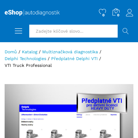
0
0
HLEDAT
Domů
/
Katalog
/
Multiznačková diagnostika
/
Delphi Technologies
/
Předplatné Delphi VTI
/
VTI Truck Professional