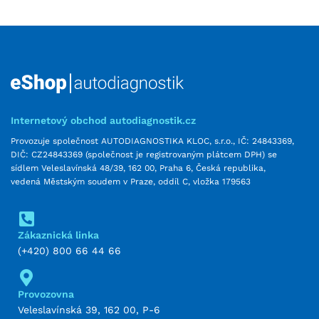
Internetový obchod autodiagnostik.cz
Provozuje společnost AUTODIAGNOSTIKA KLOC, s.r.o., IČ: 24843369,
DIČ: CZ24843369 (společnost je registrovaným plátcem DPH) se
sídlem Veleslavínská 48/39, 162 00, Praha 6, Česká republika,
vedená Městským soudem v Praze, oddíl C, vložka 179563
Zákaznická linka
(+420) 800 66 44 66
Provozovna
Veleslavínská 39, 162 00, P-6