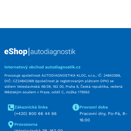
Internetový obchod autodiagnostik.cz
Provozuje společnost AUTODIAGNOSTIKA KLOC, s.r.o., IČ: 24843369,
DIČ: CZ24843369 (společnost je registrovaným plátcem DPH) se
sídlem Veleslavínská 48/39, 162 00, Praha 6, Česká republika, vedená
Městským soudem v Praze, oddíl C, vložka 179563
Zákaznická linka
Provozní doba
(+420) 800 66 44 66
Pracovní dny, Po-Pá, 8-
16:00
Provozovna
Veleslavínská 39, 162 00,