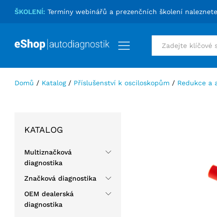
Propojovací spojka 4 mm
ŠKOLENÍ:
Termíny webinářů a prezenčních školení naleznet
Podrobnosti
Specifikace
Hodnocení (0)
Vše
Domů
/
Katalog
/
Příslušenství k osciloskopům
/
Redukce a 
KATALOG
Multiznačková
diagnostika
Značková diagnostika
OEM dealerská
diagnostika