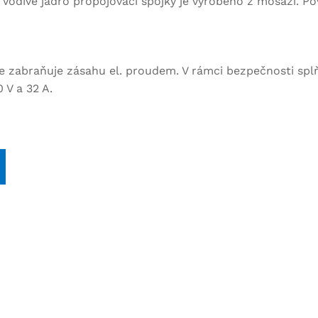
 Vodivé jádro propojovací spojky je vyrobeno z mosazi. P
e zabraňuje zásahu el. proudem. V rámci bezpečnosti splňu
 V a 32 A.