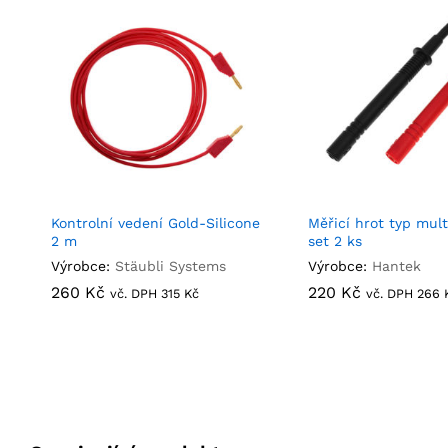
Kontrolní vedení Gold-Silicone
Měřicí hrot typ mul
2 m
set 2 ks
Výrobce:
Stäubli Systems
Výrobce:
Hantek
260
260
Kč
Kč
220
220
Kč
Kč
vč. DPH
315
315
Kč
Kč
vč. DPH
266
266