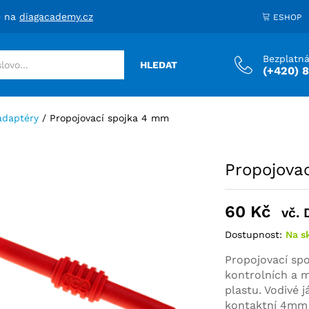
e na
diagacademy.cz
ESHOP
Bezplatná
HLEDAT
(+420) 
adaptéry
/
Propojovací spojka 4 mm
Propojova
60
Kč
vč.
Dostupnost:
Na s
Propojovací sp
kontrolních a m
plastu. Vodivé 
kontaktní 4mm 