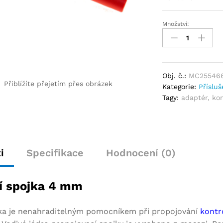
Množství:
Obj. č.:
MC25546
Přiblížíte přejetím přes obrázek
Kategorie:
Příslu
Tagy:
adaptér
,
ko
i
Specifikace
Hodnocení (0)
í spojka 4 mm
jka je nenahraditelným pomocníkem při propojování
kontr