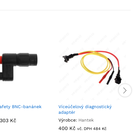
afety BNC-banánek
Víceúčelový diagnostický
adaptér
303
303
Kč
Kč
Výrobce:
Hantek
400
400
Kč
Kč
vč. DPH
484
484
Kč
Kč