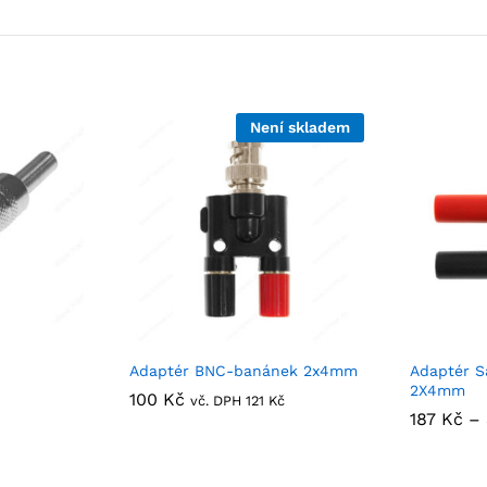
Není skladem
Adaptér BNC-banánek 2x4mm
Adaptér S
2X4mm
100
100
Kč
Kč
vč. DPH
121
121
Kč
Kč
187
187
Kč
Kč
–