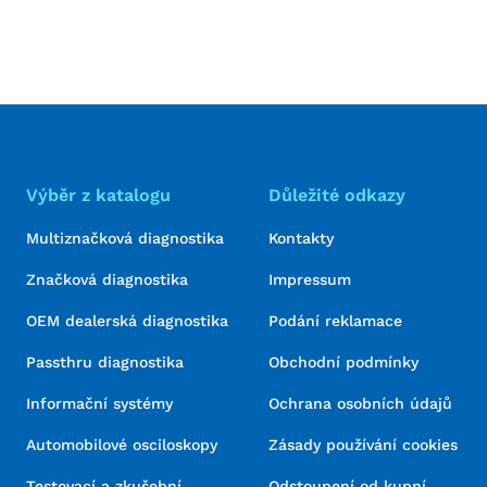
Výběr z katalogu
Důležité odkazy
Multiznačková diagnostika
Kontakty
Značková diagnostika
Impressum
OEM dealerská diagnostika
Podání reklamace
Passthru diagnostika
Obchodní podmínky
Informační systémy
Ochrana osobních údajů
Automobilové osciloskopy
Zásady používání cookies
Testovací a zkušební
Odstoupení od kupní