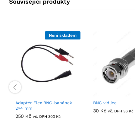
Související produkty
Není skladem
Adaptér Flex BNC-banánek
BNC vidlice
2×4 mm
30
30
Kč
Kč
vč. DPH
36
36
Kč
Kč
250
250
Kč
Kč
vč. DPH
303
303
Kč
Kč