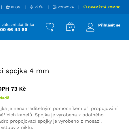
60
Kč
Přidat do košíku
vč. DPH
73
Kč
|
|
|
|
BLOG
PÉČE
PODPORA
OKAMŽITÁ POMOC
 zákaznická linka
Přihlásit se
800 66 44 66
0
0
cí spojka 4 mm
 DPH
73
Kč
kladě
ojka je nenahraditelným pomocníkem při propojování
ěřících kabelů. Spojka je vyrobena z odolného
jádro propojovací spojky je vyrobeno z mosazi,
vstupy z niklu.