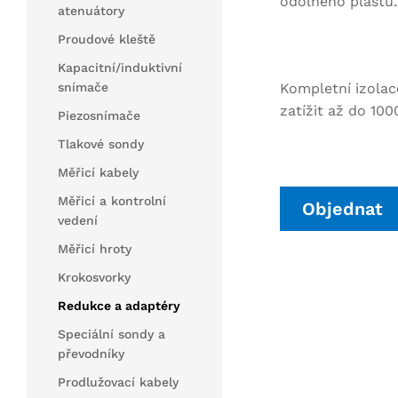
odolného plastu.
atenuátory
Proudové kleště
Kapacitní/induktivní
Kompletní izolac
snímače
zatížit až do 1000
Piezosnímače
Tlakové sondy
Měřicí kabely
Měřicí a kontrolní
Objednat
vedení
Měřicí hroty
Krokosvorky
Redukce a adaptéry
Speciální sondy a
převodníky
Prodlužovací kabely