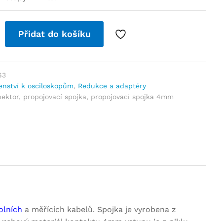
Přidat do košíku
63
šenství k osciloskopům
,
Redukce a adaptéry
nektor
,
propojovací spojka
,
propojovací spojka 4mm
olních
a měřících kabelů. Spojka je vyrobena z