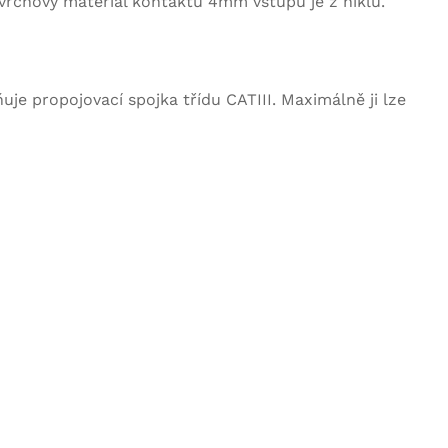
ovrchový materiál kontaktu 4mm vstupu je z niklu.
je propojovací spojka třídu CATIII. Maximálně ji lze