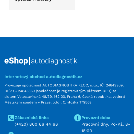
Internetový obchod autodiagnostik.cz
Provozuje společnost AUTODIAGNOSTIKA KLOC, s.r.o., IČ: 24843369,
DIČ: CZ24843369 (společnost je registrovaným plátcem DPH) se
sídlem Veleslavínská 48/39, 162 00, Praha 6, Česká republika, vedená
Městským soudem v Praze, oddíl C, vložka 179563
Zákaznická linka
Provozní doba
(+420) 800 66 44 66
Pracovní dny, Po-Pá, 8-
16:00