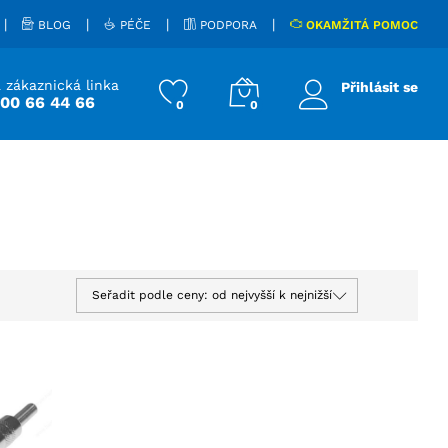
|
|
|
|
BLOG
PÉČE
PODPORA
OKAMŽITÁ POMOC
 zákaznická linka
Přihlásit se
800 66 44 66
0
0
Seřadit podle ceny: od nejvyšší k nejnižší