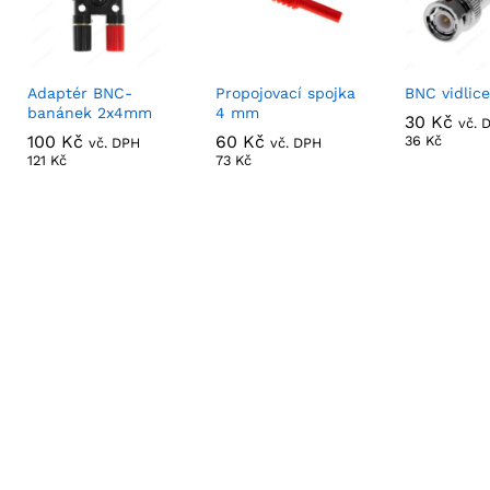
Adaptér BNC-
Propojovací spojka
BNC vidlice
banánek 2x4mm
4 mm
30
30
Kč
Kč
vč. 
100
100
Kč
Kč
60
60
Kč
Kč
36
36
Kč
Kč
vč. DPH
vč. DPH
121
121
Kč
Kč
73
73
Kč
Kč