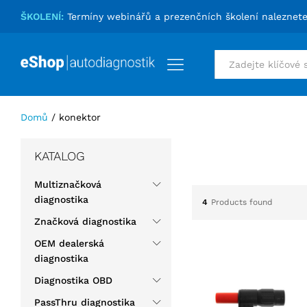
ŠKOLENÍ:
Termíny webinářů a prezenčních školení naleznet
Vše
Domů
/
konektor
KATALOG
Multiznačková
diagnostika
4
Products found
Značková diagnostika
OEM dealerská
diagnostika
Diagnostika OBD
PassThru diagnostika