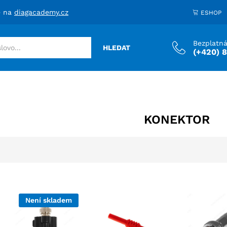
e na
diagacademy.cz
ESHOP
Bezplatná
HLEDAT
(+420) 
KONEKTOR
Není skladem