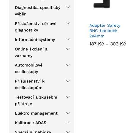
Diagnostika specifický
výběr
Příslušenství sériové
Adaptér Safety
diagnostiky
BNC-banánek
2X4mm
Informační systémy
187
187
Kč
Kč
–
303
303
Kč
Kč
Online školení a
záznamy
Automobilové
osciloskopy
Příslušenství k
osciloskopům
Testovací a zkušební
přístroje
Elektro management
Kalibrace ADAS
Speciální nabídky