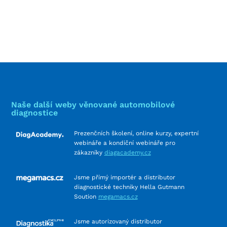
Naše další weby věnované automobilové
diagnostice
Prezenčních školení, online kurzy, expertní
webináře a kondiční webináře pro
zákazníky
diagacademy.cz
Jsme přímý importér a distributor
diagnostické techniky Hella Gutmann
Soution
megamacs.cz
Jsme autorizovaný distributor