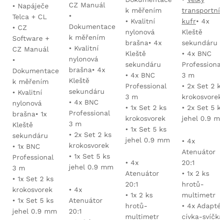
CZ Manuál
• Napáječe
k měřením
transportní
•
Telca + CL
• Kvalitní
kufr
• 4x
Dokumentace
• CZ
nylonová
Kleště
k měřením
Software +
brašna• 4x
sekundáru
• Kvalitní
CZ Manuál
Kleště
• 4x BNC
nylonová
•
sekundáru
Professiona
brašna• 4x
Dokumentace
• 4x BNC
3 m
Kleště
k měřením
Professional
• 2x Set 2 
sekundáru
• Kvalitní
3 m
krokosvore
• 4x BNC
nylonová
• 1x Set 2 ks
• 2x Set 5 
Professional
brašna• 1x
krokosvorek
jehel 0.9 
3 m
Kleště
• 1x Set 5 ks
• 2x Set 2 ks
sekundáru
jehel 0.9 mm
• 4x
krokosvorek
• 1x BNC
Atenuátor
• 1x Set 5 ks
Professional
• 4x
20:1
jehel 0.9 mm
3 m
Atenuátor
• 1x 2 ks
• 1x Set 2 ks
20:1
hrotů-
• 4x
krokosvorek
• 1x 2 ks
multimetr
Atenuátor
• 1x Set 5 ks
hrotů-
• 4x Adapt
20:1
jehel 0.9 mm
multimetr
cívka-svíčk