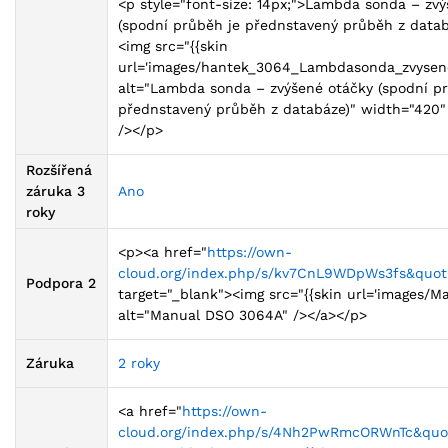
<p style="font-size: 14px;">Lambda sonda – zv
(spodní průběh je přednstavený průběh z datab
<img src="{{skin
url='images/hantek_3064_Lambdasonda_zvysene_
alt="Lambda sonda – zvýšené otáčky (spodní p
přednstavený průběh z databáze)" width="420"
/></p>
Rozšířená
záruka 3
Ano
roky
<p><a href="
https://own-
cloud.org/index.php/s/kv7CnL9WDpWs3fs&quot
Podpora 2
target="_blank"><img src="{{skin url='images/Ma
alt="Manual DSO 3064A" /></a></p>
Záruka
2 roky
<a href="
https://own-
cloud.org/index.php/s/4Nh2PwRmcORWnTc&quo