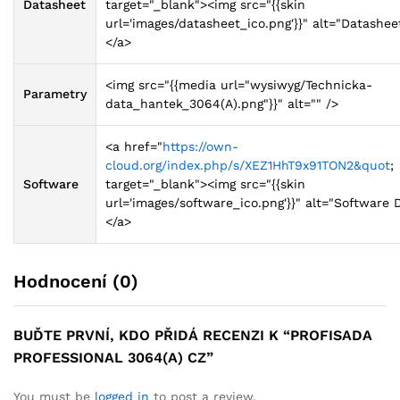
Datasheet
target="_blank"><img src="{{skin
url='images/datasheet_ico.png'}}" alt="Datashe
</a>
<img src="{{media url="wysiwyg/Technicka-
Parametry
data_hantek_3064(A).png"}}" alt="" />
<a href="
https://own-
cloud.org/index.php/s/XEZ1HhT9x91TON2&quot
;
Software
target="_blank"><img src="{{skin
url='images/software_ico.png'}}" alt="Software
</a>
Hodnocení (0)
BUĎTE PRVNÍ, KDO PŘIDÁ RECENZI K “PROFISADA
PROFESSIONAL 3064(A) CZ”
You must be
logged in
to post a review.