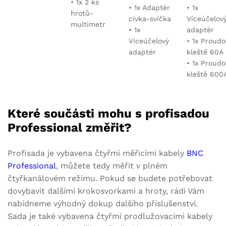
• 1x 2 ks
• 1x Adaptér
• 1x
hrotů-
cívka-svíčka
Víceúčelov
multimetr
• 1x
adaptér
Víceúčelový
• 1x Proudo
adaptér
kleště 60A
• 1x Proudo
kleště 600
Které součásti mohu s profisadou
Professional změřit?
Profisada je vybavena čtyřmi měřicími kabely
BNC
Professional
, můžete tedy měřit v plném
čtyřkanálovém režimu. Pokud se budete potřebovat
dovybavit dalšími krokosvorkami a hroty, rádi Vám
nabídneme výhodný dokup dalšího příslušenství.
Sada je také vybavena čtyřmi prodlužovacími kabely