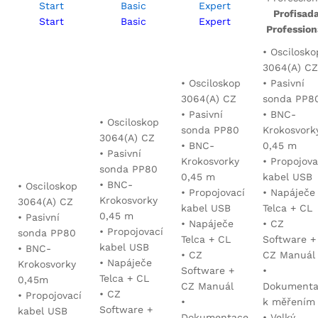
Profisad
Start
Basic
Expert
Profession
• Oscilosko
3064(A) CZ
• Osciloskop
• Pasivní
3064(A) CZ
sonda PP8
• Pasivní
• BNC-
• Osciloskop
sonda PP80
Krokosvork
3064(A) CZ
• BNC-
0,45 m
• Pasivní
Krokosvorky
• Propojova
sonda PP80
0,45 m
kabel USB
• BNC-
• Osciloskop
• Propojovací
• Napáječe
Krokosvorky
3064(A) CZ
kabel USB
Telca + CL
0,45 m
• Pasivní
• Napáječe
• CZ
• Propojovací
sonda PP80
Telca + CL
Software +
kabel USB
• BNC-
• CZ
CZ Manuál
• Napáječe
Krokosvorky
Software +
•
Telca + CL
0,45m
CZ Manuál
Dokumenta
• CZ
• Propojovací
•
k měřením
Software +
kabel USB
Dokumentace
•
Velký