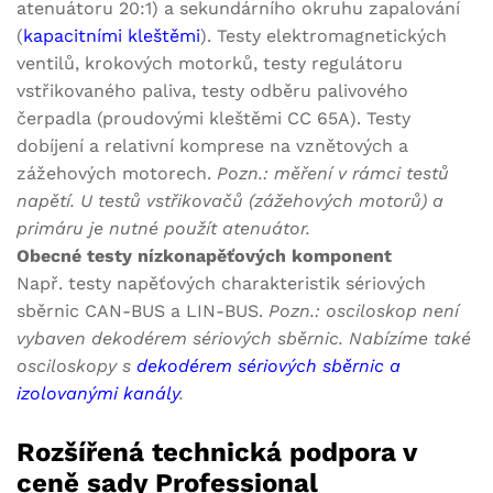
atenuátoru 20:1) a sekundárního okruhu zapalování
(
kapacitními kleštěmi
). Testy elektromagnetických
ventilů, krokových motorků, testy regulátoru
vstřikovaného paliva, testy odběru palivového
čerpadla (proudovými kleštěmi CC 65A). Testy
dobíjení a relativní komprese na vznětových a
zážehových motorech.
Pozn.: měření v rámci testů
napětí. U testů vstřikovačů (zážehových motorů) a
primáru je nutné použít atenuátor.
Obecné testy nízkonapěťových komponent
Např. testy napěťových charakteristik sériových
sběrnic CAN-BUS a LIN-BUS.
Pozn.: osciloskop není
vybaven dekodérem sériových sběrnic. Nabízíme také
osciloskopy s
dekodérem sériových sběrnic a
izolovanými kanály
.
Rozšířená technická podpora v
ceně sady Professional