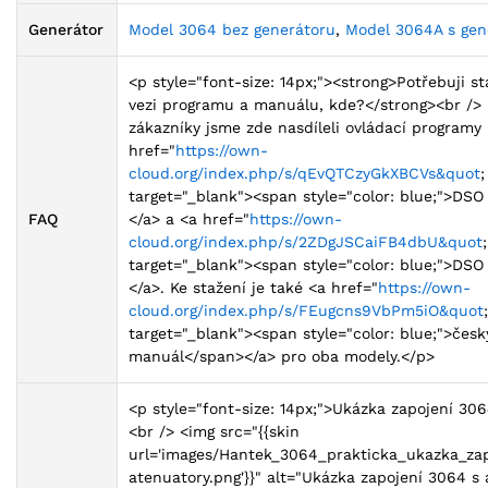
Generátor
Model 3064 bez generátoru
,
Model 3064A s ge
<p style="font-size: 14px;"><strong>Potřebuji 
vezi programu a manuálu, kde?</strong><br />
zákazníky jsme zde nasdíleli ovládací programy
href="
https://own-
cloud.org/index.php/s/qEvQTCzyGkXBCVs&quot
;
target="_blank"><span style="color: blue;">DS
FAQ
</a> a <a href="
https://own-
cloud.org/index.php/s/2ZDgJSCaiFB4dbU&quot
;
target="_blank"><span style="color: blue;">DS
</a>. Ke stažení je také <a href="
https://own-
cloud.org/index.php/s/FEugcns9VbPm5iO&quot
;
target="_blank"><span style="color: blue;">česk
manuál</span></a> pro oba modely.</p>
<p style="font-size: 14px;">Ukázka zapojení 30
<br /> <img src="{{skin
url='images/Hantek_3064_prakticka_ukazka_zap
atenuatory.png'}}" alt="Ukázka zapojení 3064 s