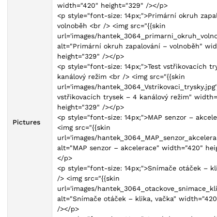
width="420" height="329" /></p>
<p style="font-size: 14px;">Primární okruh zapa
volnoběh <br /> <img src="{{skin
url='images/hantek_3064_primarni_okruh_volnob
alt="Primární okruh zapalování – volnoběh" wi
height="329" /></p>
<p style="font-size: 14px;">Test vstřikovacích t
kanálový režim <br /> <img src="{{skin
url='images/hantek_3064_Vstrikovaci_trysky.jpg'}
vstřikovacích trysek – 4 kanálový režim" width
height="329" /></p>
<p style="font-size: 14px;">MAP senzor – akcele
Pictures
<img src="{{skin
url='images/hantek_3064_MAP_senzor_akcelerace
alt="MAP senzor – akcelerace" width="420" hei
</p>
<p style="font-size: 14px;">Snímače otáček – kl
/> <img src="{{skin
url='images/hantek_3064_otackove_snimace_klik
alt="Snímače otáček – klika, vačka" width="420
/></p>