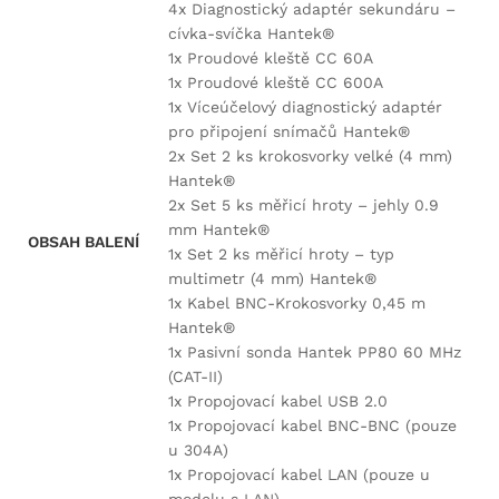
4x Diagnostický adaptér sekundáru –
cívka-svíčka Hantek®
1x Proudové kleště CC 60A
1x Proudové kleště CC 600A
1x Víceúčelový diagnostický adaptér
pro připojení snímačů Hantek®
2x Set 2 ks krokosvorky velké (4 mm)
Hantek®
2x Set 5 ks měřicí hroty – jehly 0.9
mm Hantek®
OBSAH BALENÍ
1x Set 2 ks měřicí hroty – typ
multimetr (4 mm) Hantek®
1x Kabel BNC-Krokosvorky 0,45 m
Hantek®
1x Pasivní sonda Hantek PP80 60 MHz
(CAT-II)
1x Propojovací kabel USB 2.0
1x Propojovací kabel BNC-BNC (pouze
u 304A)
1x Propojovací kabel LAN (pouze u
modelu s LAN)