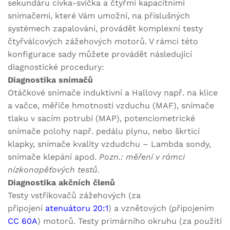
sekundáru cívka-svíčka a čtyřmi kapacitními
snímačemi, které Vám umožní, na příslušných
systémech zapalování, provádět komplexní testy
čtyřválcových zážehových motorů. V rámci této
konfigurace sady můžete provádět následující
diagnostické procedury:
Diagnostika snímačů
Otáčkové snímače induktivní a Hallovy např. na klice
a vačce, měřiče hmotnosti vzduchu (MAF), snímače
tlaku v sacím potrubí (MAP), potenciometrické
snímače polohy např. pedálu plynu, nebo škrticí
klapky, snímače kvality vzdudchu – Lambda sondy,
snímače klepání apod.
Pozn.: měření v rámci
nízkonapěťových testů.
Diagnostika akčních členů
Testy vstřikovačů zážehových (za
připojení
atenuátoru 20:1
) a vznětových (připojením
CC 60A
) motorů. Testy primárního okruhu (za použití