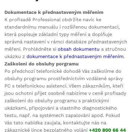
Dokumentace k přednastaveným měřením
K profisadě Professional obdržíte navíc ke
standardnímu manuálu i rozšířenou dokumentaci,
která popisuje základní typy měření a doplňuje
správná nastavení v rámci databáze přednastavených
měření. Prohlédněte si
obsah dokumentu
a stručnou
ukázku z
dokumentace k přednastaveným měřením
.
Zaškolení do obsluhy porgramu
Po předchozí telefonické dohodě Vás zaškolíme do
obsluhy programu prostřednictvím vzdálené správy
PC s telefonickou asistencí. Všem zákazníkům, kteří
jsou ochotni přijet osobně nabízíme v ceně profisady
zaškolení do obsluhy programu s praktickými
ukázkami, připojování a vlastního diagnostického
testu, např. na systémech zapalování apod. Pokud
Vás tato nabídka zaujala, kontaktujte nás na
zákaznické lince bezplatného volání
+420 800 66 44