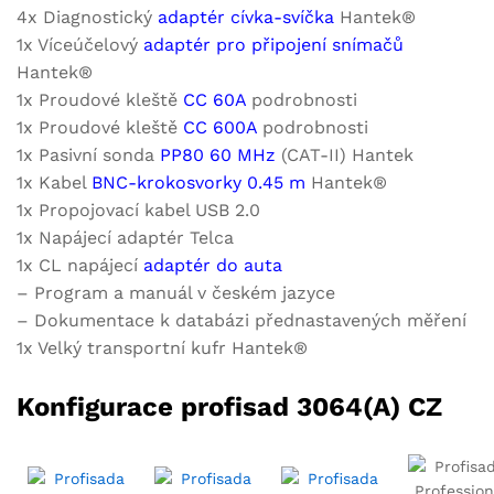
4x Diagnostický
adaptér cívka-svíčka
Hantek®
1x Víceúčelový
adaptér pro připojení snímačů
Hantek®
1x Proudové kleště
CC 60A
podrobnosti
1x Proudové kleště
CC 600A
podrobnosti
1x Pasivní sonda
PP80 60 MHz
(CAT-II) Hantek
1x Kabel
BNC-krokosvorky 0.45 m
Hantek®
1x Propojovací kabel USB 2.0
1x Napájecí adaptér Telca
1x CL napájecí
adaptér do auta
– Program a manuál v českém jazyce
– Dokumentace k databázi přednastavených měření
1x Velký transportní kufr Hantek®
Konfigurace profisad 3064(A) CZ