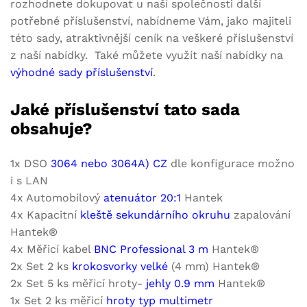
rozhodnete dokupovat u naší společnosti další
potřebné příslušenství, nabídneme Vám, jako majiteli
této sady, atraktivnější ceník na veškeré příslušenství
z naší nabídky. Také můžete využít naší nabídky na
výhodné sady příslušenství
.
Jaké příslušenství tato sada
obsahuje?
1x DSO
3064 nebo 3064A) CZ
dle konfigurace možno
i s LAN
4x Automobilový
atenuátor 20:1
Hantek
4x Kapacitní
kleště sekundárního okruhu
zapalování
Hantek®
4x Měřicí kabel
BNC Professional 3 m
Hantek®
2x Set 2 ks
krokosvorky velké
(4 mm) Hantek®
2x Set 5 ks měřicí hroty-
jehly 0.9 mm
Hantek®
1x Set 2 ks měřicí
hroty typ multimetr