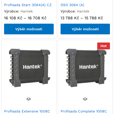
Profisada Start 3064(A) CZ
DSO 3064 (A)
Výrobce:
Hantek
Výrobce:
Hantek
16 108
Kč
–
16 708
Kč
13 788
Kč
–
15 788
Kč
Výběr možností
Výběr možností
Hot
Profisada Extensive 1008C
Profisada Complete 1008C