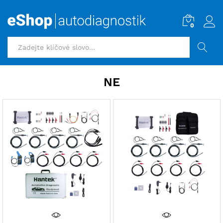
0
HLEDAT
NE