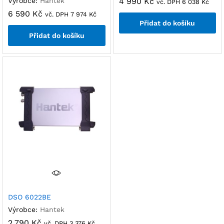
Výrobce:
Hantek
4 990
Kč
vč. DPH
6 038
Kč
6 590
Kč
vč. DPH
7 974
Kč
Přidat do košíku
Přidat do košíku
DSO 6022BE
Výrobce:
Hantek
2 790
Kč
vč. DPH
3 376
Kč