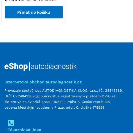
Přidat do košíku
Internetový obchod autodiagnostik.cz
Provozuje společnost AUTODIAGNOSTIKA KLOC, s.r.o., IČ: 24843369,
DIČ: CZ24843369 (společnost je registrovaným plátcem DPH) se
sídlem Veleslavínská 48/39, 162 00, Praha 6, Česká republika,
vedená Městským soudem v Praze, oddíl C, vložka 179563
Zákaznická linka