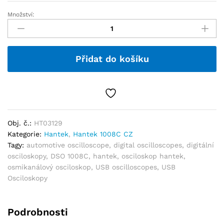
Množství:
Přidat do košíku
Obj. č.:
HT03129
Kategorie:
Hantek
,
Hantek 1008C CZ
Tagy:
automotive oscilloscope
,
digital oscilloscopes
,
digitální
osciloskopy
,
DSO 1008C
,
hantek
,
osciloskop hantek
,
osmikanálový osciloskop
,
USB oscilloscopes
,
USB
Osciloskopy
Podrobnosti