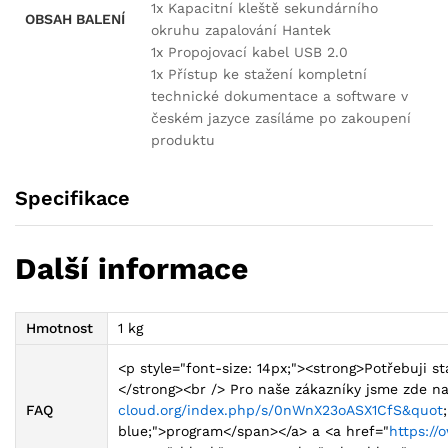
1x Kapacitní kleště sekundárního
OBSAH BALENÍ
okruhu zapalování Hantek
1x Propojovací kabel USB 2.0
1x Přístup ke stažení kompletní
technické dokumentace a software v
českém jazyce zasíláme po zakoupení
produktu
Specifikace
Další informace
Hmotnost
1 kg
<p style="font-size: 14px;"><strong>Potřebuji 
</strong><br /> Pro naše zákazníky jsme zde nas
FAQ
cloud.org/index.php/s/0nWnX23oASX1CfS&quot
blue;">program</span></a> a <a href="
https:/