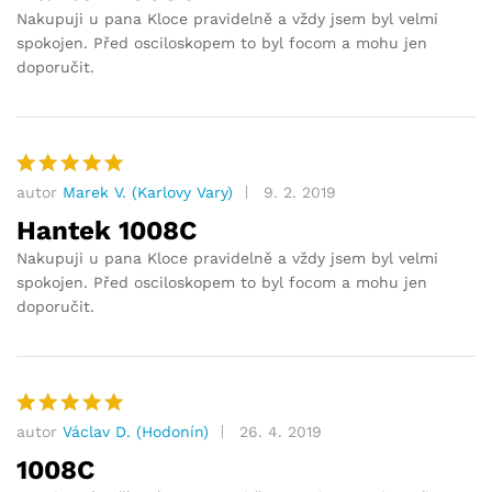
Nakupuji u pana Kloce pravidelně a vždy jsem byl velmi
spokojen. Před osciloskopem to byl focom a mohu jen
doporučit.
autor
Marek V. (Karlovy Vary)
9. 2. 2019
Hodnocení
5
z 5
Hantek 1008C
Nakupuji u pana Kloce pravidelně a vždy jsem byl velmi
spokojen. Před osciloskopem to byl focom a mohu jen
doporučit.
autor
Václav D. (Hodonín)
26. 4. 2019
Hodnocení
5
z 5
1008C