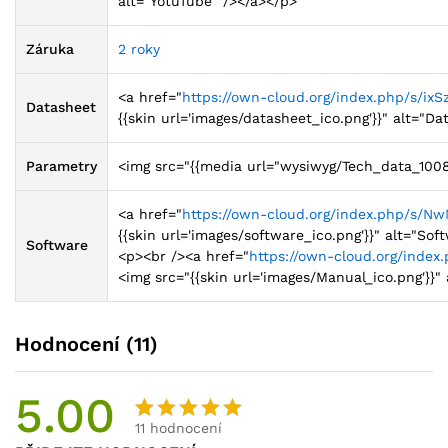
alt="YotuTube" /></a></p>
Záruka
2 roky
<a href="
https://own-cloud.org/index.php/s/ix
Datasheet
{{skin url='images/datasheet_ico.png'}}" alt="D
Parametry
<img src="{{media url="wysiwyg/Tech_data_1008C
<a href="
https://own-cloud.org/index.php/s/
{{skin url='images/software_ico.png'}}" alt="So
Software
<p><br /><a href="
https://own-cloud.org/inde
<img src="{{skin url='images/Manual_ico.png'}}
Hodnocení (11)
5.00
11
hodnocení
Hodnocen
9