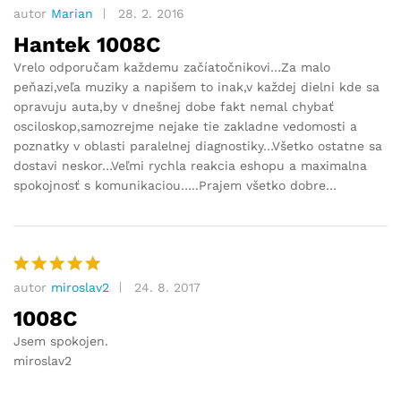
autor
Marian
28. 2. 2016
Hodnocení
5
z 5
Hantek 1008C
Vrelo odporučam každemu začíatočnikovi…Za malo
peňazi,veľa muziky a napišem to inak,v každej dielni kde sa
opravuju auta,by v dnešnej dobe fakt nemal chybať
osciloskop,samozrejme nejake tie zakladne vedomosti a
poznatky v oblasti paralelnej diagnostiky…Všetko ostatne sa
dostavi neskor…Veľmi rychla reakcia eshopu a maximalna
spokojnosť s komunikaciou…..Prajem všetko dobre…
autor
miroslav2
24. 8. 2017
Hodnocení
5
z 5
1008C
Jsem spokojen.
miroslav2