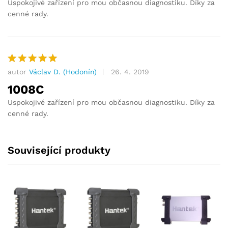
Uspokojivé zařízení pro mou občasnou diagnostiku. Díky za
cenné rady.
autor
Václav D. (Hodonín)
26. 4. 2019
Hodnocení
5
z 5
1008C
Uspokojivé zařízení pro mou občasnou diagnostiku. Díky za
cenné rady.
Související produkty