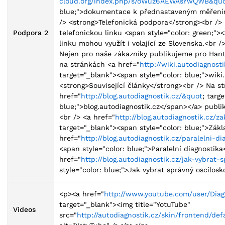
cloud.org/index.php/s/oWuz6AEWAsYwQWB&qu
blue;">dokumentace k přednastaveným měřením<
/> <strong>Telefonická podpora</strong><br />
Podpora 2
telefonickou linku <span style="color: green;"
linku mohou využít i volající ze Slovenska.<br
Nejen pro naše zákazníky publikujeme pro Han
na stránkách <a href="
http://wiki.autodiagnos
target="_blank"><span style="color: blue;">wiki
<strong>Související články</strong><br /> Na s
href="
http://blog.autodiagnostik.cz/&quot
; targ
blue;">blog.autodiagnostik.cz</span></a> publ
<br /> <a href="
http://blog.autodiagnostik.cz/z
target="_blank"><span style="color: blue;">Zák
href="
http://blog.autodiagnostik.cz/paralelni-d
<span style="color: blue;">Paralelní diagnostik
href="
http://blog.autodiagnostik.cz/jak-vybrat-
style="color: blue;">Jak vybrat správný oscilo
<p><a href="
http://www.youtube.com/user/Diag
target="_blank"><img title="YotuTube"
Videos
src="
http://autodiagnostik.cz/skin/frontend/de