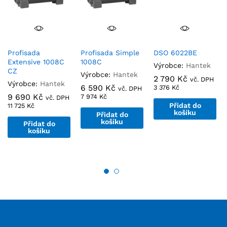
Profisada
Profisada Simple
DSO 6022BE
Extensive 1008C
1008C
Výrobce:
Hantek
CZ
Výrobce:
Hantek
2 790
Kč
vč. DPH
Výrobce:
Hantek
6 590
Kč
3 376
Kč
vč. DPH
9 690
Kč
7 974
Kč
vč. DPH
Přidat do
11 725
Kč
košíku
Přidat do
košíku
Přidat do
košíku