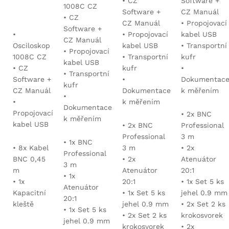
• CZ
Software +
1008C CZ
Software +
CZ Manuál
• CZ
CZ Manuál
• Propojovací
Software +
•
• Propojovací
kabel USB
CZ Manuál
Osciloskop
kabel USB
• Transportní
• Propojovací
1008C CZ
• Transportní
kufr
kabel USB
• CZ
kufr
•
• Transportní
Software +
•
Dokumentac
kufr
CZ Manuál
Dokumentace
k měřením
•
•
k měřením
Dokumentace
Propojovací
• 2x BNC
k měřením
kabel USB
• 2x BNC
Professional
Professional
3 m
• 1x BNC
• 8x Kabel
3 m
• 2x
Professional
BNC 0,45
• 2x
Atenuátor
3 m
m
Atenuátor
20:1
• 1x
• 1x
20:1
• 1x Set 5 ks
Atenuátor
Kapacitní
• 1x Set 5 ks
jehel 0.9 mm
20:1
kleště
jehel 0.9 mm
• 2x Set 2 ks
• 1x Set 5 ks
• 2x Set 2 ks
krokosvorek
jehel 0.9 mm
krokosvorek
• 2x