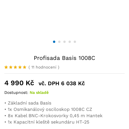
Profisada Basis 1008C
(
11
hodnocení
)
Hodnoceno
9
5.00
z 5
4 990
Kč
vč. DPH
6 038
Kč
na základě
hodnocení
zákazníků
Dostupnost:
Na skladě
• Základní sada Basis
• 1x Osmikanálový osciloskop 1008C CZ
• 8x Kabel BNC-Krokosvorky 0,45 m Hantek
• 1x Kapacitní kleště sekundáru HT-25