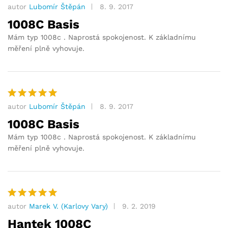
autor
Lubomír Štěpán
8. 9. 2017
Hodnocení
5
z 5
1008C Basis
Mám typ 1008c . Naprostá spokojenost. K základnímu
měření plně vyhovuje.
autor
Lubomír Štěpán
8. 9. 2017
Hodnocení
5
z 5
1008C Basis
Mám typ 1008c . Naprostá spokojenost. K základnímu
měření plně vyhovuje.
autor
Marek V. (Karlovy Vary)
9. 2. 2019
Hodnocení
5
z 5
Hantek 1008C