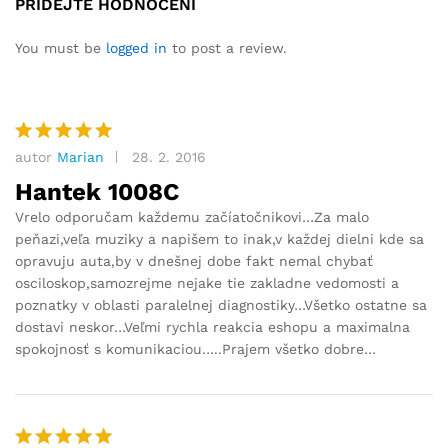
PŘIDEJTE HODNOCENÍ
o
5.00
z
5 na
You must be
logged in
to post a review.
základě
hodnocení
zákazníků
autor
Marian
28. 2. 2016
Hodnocení
5
z 5
Hantek 1008C
Vrelo odporučam každemu začíatočnikovi…Za malo
peňazi,veľa muziky a napišem to inak,v každej dielni kde sa
opravuju auta,by v dnešnej dobe fakt nemal chybať
osciloskop,samozrejme nejake tie zakladne vedomosti a
poznatky v oblasti paralelnej diagnostiky…Všetko ostatne sa
dostavi neskor…Veľmi rychla reakcia eshopu a maximalna
spokojnosť s komunikaciou…..Prajem všetko dobre…