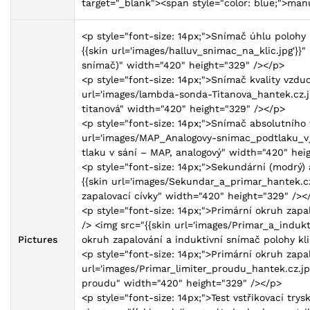
target="_blank"><span style="color: blue;">ma
<p style="font-size: 14px;">Snímač úhlu polohy 
{{skin url='images/halluv_snimac_na_klic.jpg'}}"
snímač)" width="420" height="329" /></p>
<p style="font-size: 14px;">Snímač kvality vzd
url='images/lambda-sonda-Titanova_hantek.cz.j
titanová" width="420" height="329" /></p>
<p style="font-size: 14px;">Snímač absolutního 
url='images/MAP_Analogovy-snimac_podtlaku_v_s
tlaku v sání – MAP, analogový" width="420" hei
<p style="font-size: 14px;">Sekundární (modrý) 
{{skin url='images/Sekundar_a_primar_hantek.cz
zapalovací cívky" width="420" height="329" /><
<p style="font-size: 14px;">Primární okruh zapa
/> <img src="{{skin url='images/Primar_a_indukt
Pictures
okruh zapalování a induktivní snímač polohy kl
<p style="font-size: 14px;">Primární okruh zapa
url='images/Primar_limiter_proudu_hantek.cz.jpg
proudu" width="420" height="329" /></p>
<p style="font-size: 14px;">Test vstřikovací try