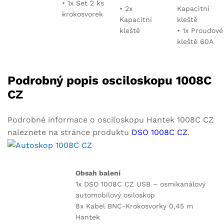
• 1x Set 2 ks
• 2x
Kapacitní
krokosvorek
Kapacitní
kleště
kleště
• 1x Proudové
kleště 60A
Podrobný popis osciloskopu 1008C
CZ
Podrobné informace o osciloskopu Hantek 1008C CZ
naleznete na stránce produktu
DSO 1008C CZ
.
Obsah balení
1x DSO 1008C CZ USB – osmikanálový
automobilový osiloskop
8x Kabel BNC-Krokosvorky 0,45 m
Hantek