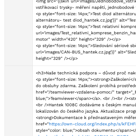
<img src="{{skin url='images/Jednobodove_vstrik
vstřikovací trysky- měření napětí, jednobodové
<p style="font-size: 14px;">Test diod alternátor
alternátoru- test diod_hantek.cz.jpg'}}" alt="T
<p style="font-size: 14px;">Test relativní komp
url='images/Test_relativni_komprese_benzin_hant
motor" width="420" height="329" /></p>
<p style="font-size: 14px;">Sledování sériové s
url='images/CAN-BUS_hantek.cz.jpg'}}" alt="Sl
height="329" /></p>
<h3>Naše technická podpora – důvod proč nak
<p style="font-size: 14px;"><strong>Zaškolení<
do obsluhy zdarma. Zaškolení probíhá prostřed
href="/teamviewer-vzdalena-pomoc/" target="_b
blue;">Teamviewer</span></a>. <br /><br /><s
<br />Hantek 1008C dodáváme s českým manuál
lokalizován do českého jazyka. Aktualizace pro
<strong>Dokumentace k přednastaveným měření
href="
https://own-cloud.org/index.php/s/kFE
style="color: blue;">obsah dokumentu</span></