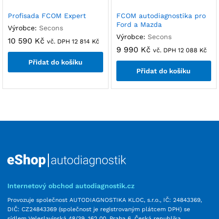
Profisada FCOM Expert
FCOM autodiagnostika pro
Ford a Mazda
Výrobce:
Secons
Výrobce:
Secons
10 590
Kč
vč. DPH
12 814
Kč
9 990
Kč
vč. DPH
12 088
Kč
Přidat do košíku
Přidat do košíku
Internetový obchod autodiagnostik.cz
Provozuje společnost AUTODIAGNOSTIKA KLOC, s.r.o., IČ: 24843369,
DIČ: CZ24843369 (společnost je registrovaným plátcem DPH) se
sídlem Veleslavínská 48/39, 162 00, Praha 6, Česká republika,