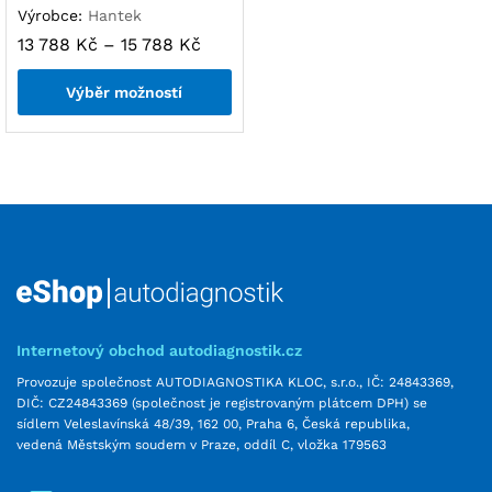
Výrobce:
Hantek
13 788
Kč
–
15 788
Kč
Výběr možností
Internetový obchod autodiagnostik.cz
Provozuje společnost AUTODIAGNOSTIKA KLOC, s.r.o., IČ: 24843369,
DIČ: CZ24843369 (společnost je registrovaným plátcem DPH) se
sídlem Veleslavínská 48/39, 162 00, Praha 6, Česká republika,
vedená Městským soudem v Praze, oddíl C, vložka 179563